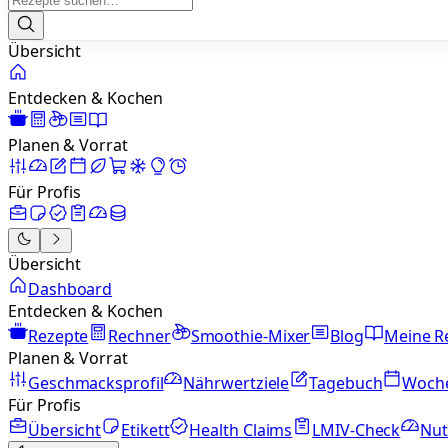
Übersicht
Entdecken & Kochen
Planen & Vorrat
Für Profis
Übersicht
Dashboard
Entdecken & Kochen
Rezepte
Rechner
Smoothie-Mixer
Blog
Meine R
Planen & Vorrat
Geschmacksprofil
Nährwertziele
Tagebuch
Woch
Für Profis
Übersicht
Etikett
Health Claims
LMIV-Check
Nut