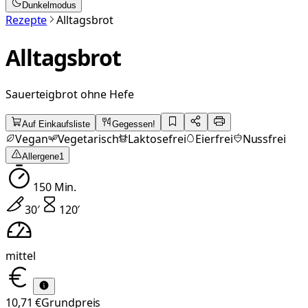
Dunkelmodus
Rezepte
Alltagsbrot
Alltagsbrot
Sauerteigbrot ohne Hefe
Auf Einkaufsliste
Gegessen!
Vegan
Vegetarisch
Laktosefrei
Eierfrei
Nussfrei
Allergene
1
150
Min.
30
′
120
′
mittel
10,71 €
Grundpreis