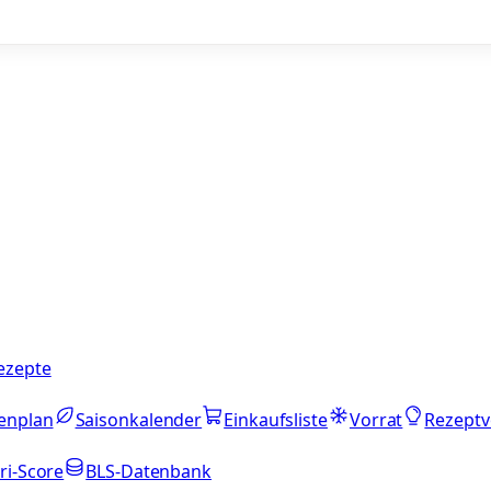
ezepte
enplan
Saisonkalender
Einkaufsliste
Vorrat
Rezeptv
ri-Score
BLS-Datenbank