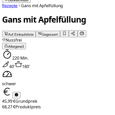
Dunkelmodus
Rezepte
Gans mit Apfelfüllung
Gans mit Apfelfüllung
Auf Einkaufsliste
Gegessen!
Nussfrei
Allergene
3
220
Min.
40
′
180
′
schwer
45,99 €
Grundpreis
68,27 €
Produktpreis