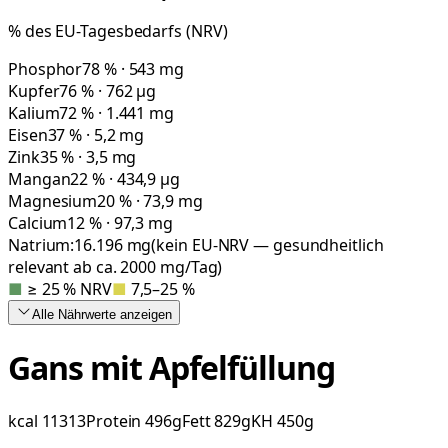
% des EU-Tagesbedarfs (NRV)
Phosphor
78 % · 543 mg
Kupfer
76 % · 762 µg
Kalium
72 % · 1.441 mg
Eisen
37 % · 5,2 mg
Zink
35 % · 3,5 mg
Mangan
22 % · 434,9 µg
Magnesium
20 % · 73,9 mg
Calcium
12 % · 97,3 mg
Natrium:
16.196
mg
(kein EU-NRV — gesundheitlich
relevant ab ca. 2000 mg/Tag)
■
≥ 25 % NRV
■
7,5–25 %
Alle Nährwerte
anzeigen
Gans mit Apfelfüllung
kcal
11313
Protein
496
g
Fett
829
g
KH
450
g