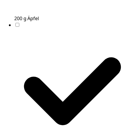
200
g
Äpfel