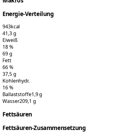
Makros
Energie-Verteilung
943
kcal
41,3
g
Eiweiß
18
%
69
g
Fett
66
%
37,5
g
Kohlenhydr.
16
%
Ballaststoffe
1,9 g
Wasser
209,1 g
Fettsäuren
Fettsäuren-Zusammensetzung