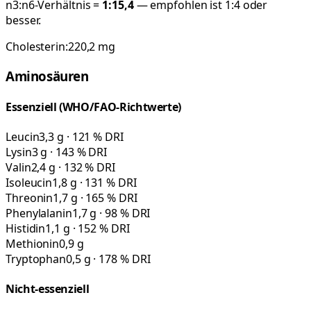
n3:n6-Verhältnis =
1:
15,4
— empfohlen ist 1:4 oder
besser.
Cholesterin:
220,2
mg
Aminosäuren
Essenziell (WHO/FAO-Richtwerte)
Leucin
3,3 g · 121 % DRI
Lysin
3 g · 143 % DRI
Valin
2,4 g · 132 % DRI
Isoleucin
1,8 g · 131 % DRI
Threonin
1,7 g · 165 % DRI
Phenylalanin
1,7 g · 98 % DRI
Histidin
1,1 g · 152 % DRI
Methionin
0,9 g
Tryptophan
0,5 g · 178 % DRI
Nicht-essenziell