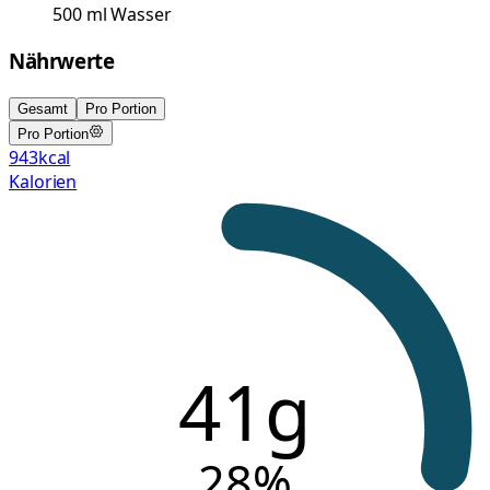
500
ml
Wasser
Nährwerte
Gesamt
Pro Portion
Pro Portion
943
kcal
Kalorien
41g
28
%