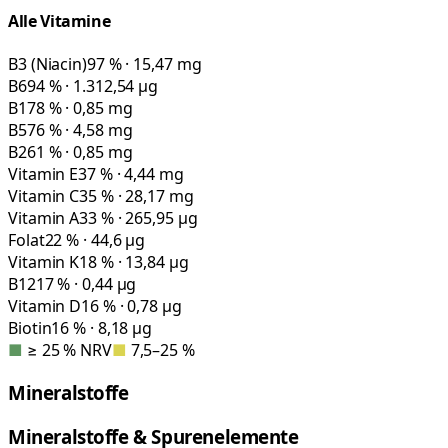
Alle Vitamine
B3 (Niacin)
97 % · 15,47 mg
B6
94 % · 1.312,54 µg
B1
78 % · 0,85 mg
B5
76 % · 4,58 mg
B2
61 % · 0,85 mg
Vitamin E
37 % · 4,44 mg
Vitamin C
35 % · 28,17 mg
Vitamin A
33 % · 265,95 µg
Folat
22 % · 44,6 µg
Vitamin K
18 % · 13,84 µg
B12
17 % · 0,44 µg
Vitamin D
16 % · 0,78 µg
Biotin
16 % · 8,18 µg
■
≥ 25 % NRV
■
7,5–25 %
Mineralstoffe
Mineralstoffe & Spurenelemente