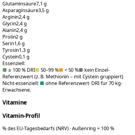
Glutaminsäure
7,1 g
Asparaginsäure
3,5 g
Arginin
2,4 g
Glycin
2,4 g
Alanin
2,4 g
Prolin
2 g
Serin
1,6 g
Tyrosin
1,3 g
Cystein
0,1 g
Essenziell:
■
≥ 100 % DRI
■
50–99 %
■
< 50 %
■
kein Einzel-
Referenzwert (z. B. Methionin – mit Cystein gruppiert)
Nicht-essenziell:
■
ohne Referenzwert
· DRI für 70 kg-
Erwachsene.
Vitamine
Vitamin-Profil
% des EU-Tagesbedarfs (NRV) · Außenring = 100 %