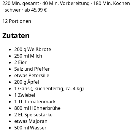
220 Min. gesamt · 40 Min. Vorbereitung · 180 Min. Kochen
· schwer · ab 45,99 €
12
Portionen
Zutaten
200
g
Weißbrote
250
ml
Milch
2
Eier
Salz und Pfeffer
etwas
Petersilie
200
g
Äpfel
1
Gans
(
, küchenfertig, ca. 4 kg
)
1
Zwiebel
1
TL
Tomatenmark
800
ml
Hühnerbrühe
2
EL
Speisestärke
etwas
Majoran
500
ml
Wasser