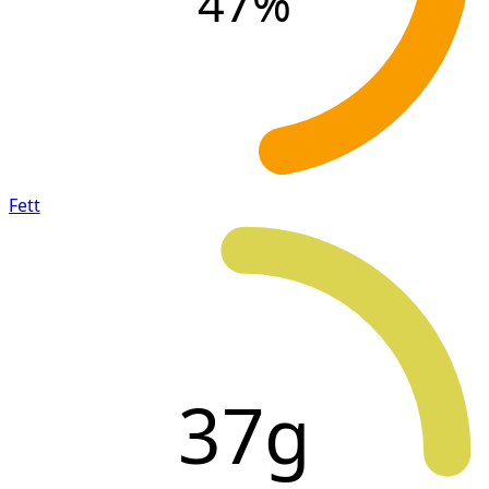
47
%
Fett
37g