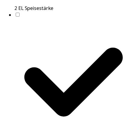
2
EL
Speisestärke