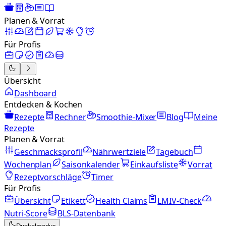
Planen & Vorrat
Für Profis
Übersicht
Dashboard
Entdecken & Kochen
Rezepte
Rechner
Smoothie-Mixer
Blog
Meine
Rezepte
Planen & Vorrat
Geschmacksprofil
Nährwertziele
Tagebuch
Wochenplan
Saisonkalender
Einkaufsliste
Vorrat
Rezeptvorschläge
Timer
Für Profis
Übersicht
Etikett
Health Claims
LMIV-Check
Nutri-Score
BLS-Datenbank