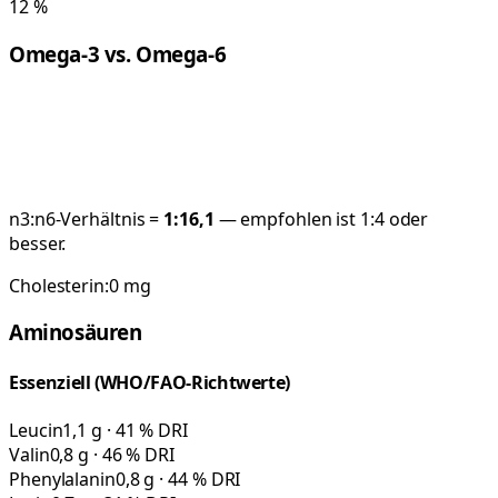
12
%
Omega-3 vs. Omega-6
n3:n6-Verhältnis =
1:
16,1
— empfohlen ist 1:4 oder
besser.
Cholesterin:
0
mg
Aminosäuren
Essenziell (WHO/FAO-Richtwerte)
Leucin
1,1 g · 41 % DRI
Valin
0,8 g · 46 % DRI
Phenylalanin
0,8 g · 44 % DRI