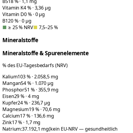
B5
18 % · 1,1 mg
Vitamin K
4 % · 3,36 µg
Vitamin D
0 % · 0 µg
B12
0 % · 0 µg
■
≥ 25 % NRV
■
7,5–25 %
Mineralstoffe
Mineralstoffe & Spurenelemente
% des EU-Tagesbedarfs (NRV)
Kalium
103 % · 2.058,5 mg
Mangan
54 % · 1.070 µg
Phosphor
51 % · 355,9 mg
Eisen
29 % · 4 mg
Kupfer
24 % · 236,7 µg
Magnesium
19 % · 70,6 mg
Calcium
17 % · 136,6 mg
Zink
17 % · 1,7 mg
Natrium:
37.192,1
mg
(kein EU-NRV — gesundheitlich