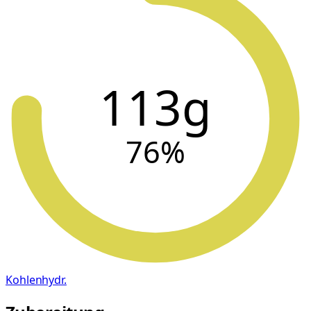
113g
76
%
Kohlenhydr.