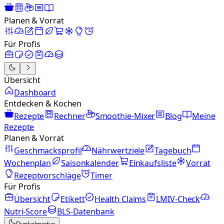
Planen & Vorrat
Für Profis
Übersicht
Dashboard
Entdecken & Kochen
Rezepte
Rechner
Smoothie-Mixer
Blog
Meine
Rezepte
Planen & Vorrat
Geschmacksprofil
Nährwertziele
Tagebuch
Wochenplan
Saisonkalender
Einkaufsliste
Vorrat
Rezeptvorschläge
Timer
Für Profis
Übersicht
Etikett
Health Claims
LMIV-Check
Nutri-Score
BLS-Datenbank