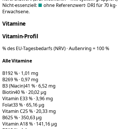
Nicht-essenziell:
■
ohne Referenzwert
· DRI für 70 kg-
Erwachsene.
Vitamine
Vitamin-Profil
% des EU-Tagesbedarfs (NRV) · Außenring = 100 %
Alle Vitamine
B1
92 % · 1,01 mg
B2
69 % · 0,97 mg
B3 (Niacin)
41 % · 6,52 mg
Biotin
40 % · 20,02 µg
Vitamin E
33 % · 3,96 mg
Folat
33 % · 65,16 µg
Vitamin C
25 % · 20,33 mg
B6
25 % · 350,63 µg
Vitamin A
18 % · 141,16 µg