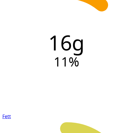
16g
11
%
Fett