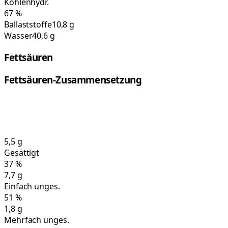
Kohlenhydr.
67
%
Ballaststoffe
10,8 g
Wasser
40,6 g
Fettsäuren
Fettsäuren-Zusammensetzung
5,5
g
Gesättigt
37
%
7,7
g
Einfach unges.
51
%
1,8
g
Mehrfach unges.