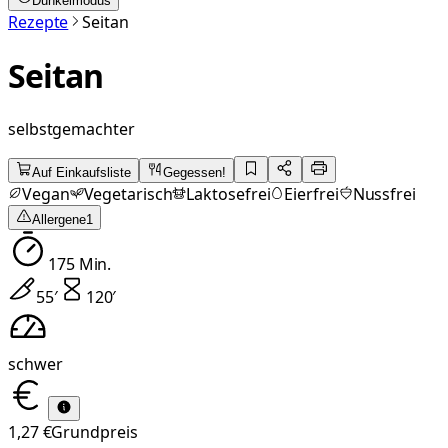
Dunkelmodus
Rezepte
Seitan
Seitan
selbstgemachter
Auf Einkaufsliste
Gegessen!
Vegan
Vegetarisch
Laktosefrei
Eierfrei
Nussfrei
Allergene
1
175
Min.
55
′
120
′
schwer
1,27 €
Grundpreis