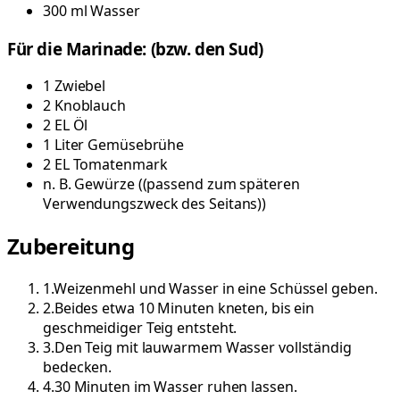
300
ml
Wasser
Für die Marinade: (bzw. den Sud)
1
Zwiebel
2
Knoblauch
2
EL
Öl
1
Liter
Gemüsebrühe
2
EL
Tomatenmark
n. B.
Gewürze
(
(passend zum späteren
Verwendungszweck des Seitans)
)
Zubereitung
1
.
Weizenmehl und Wasser in eine Schüssel geben.
2
.
Beides etwa 10 Minuten kneten, bis ein
geschmeidiger Teig entsteht.
3
.
Den Teig mit lauwarmem Wasser vollständig
bedecken.
4
.
30 Minuten im Wasser ruhen lassen.