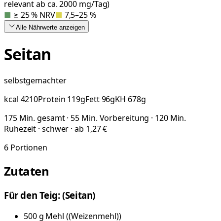
relevant ab ca. 2000 mg/Tag)
■
≥ 25 % NRV
■
7,5–25 %
Alle Nährwerte
anzeigen
Seitan
selbstgemachter
kcal
4210
Protein
119
g
Fett
96
g
KH
678
g
175 Min. gesamt · 55 Min. Vorbereitung · 120 Min.
Ruhezeit · schwer · ab 1,27 €
6
Portionen
Zutaten
Für den Teig: (Seitan)
500
g
Mehl
(
(Weizenmehl)
)