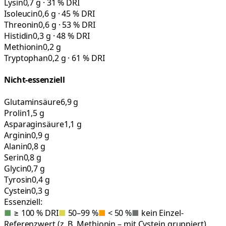
Lysin
0,7 g · 31 % DRI
Isoleucin
0,6 g · 45 % DRI
Threonin
0,6 g · 53 % DRI
Histidin
0,3 g · 48 % DRI
Methionin
0,2 g
Tryptophan
0,2 g · 61 % DRI
Nicht-essenziell
Glutaminsäure
6,9 g
Prolin
1,5 g
Asparaginsäure
1,1 g
Arginin
0,9 g
Alanin
0,8 g
Serin
0,8 g
Glycin
0,7 g
Tyrosin
0,4 g
Cystein
0,3 g
Essenziell:
■
≥ 100 % DRI
■
50–99 %
■
< 50 %
■
kein Einzel-
Referenzwert (z. B. Methionin – mit Cystein gruppiert)