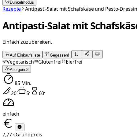
Dunkelmodus
Rezepte
Antipasti-Salat mit Schafskäse und Pesto-Dressi
Antipasti-Salat mit Schafskä
Einfach zuzubereiten.
Auf Einkaufsliste
Gegessen!
Vegetarisch
Glutenfrei
Eierfrei
Allergene
3
85
Min.
20
′
5
′
60
′
einfach
7,77 €
Grundpreis