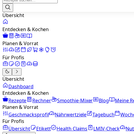
Übersicht
Entdecken & Kochen
Planen & Vorrat
Für Profis
Übersicht
Dashboard
Entdecken & Kochen
Rezepte
Rechner
Smoothie-Mixer
Blog
Meine R
Planen & Vorrat
Geschmacksprofil
Nährwertziele
Tagebuch
Woch
Für Profis
Übersicht
Etikett
Health Claims
LMIV-Check
Nut