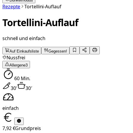
Dunkelmodus
Rezepte
Tortellini-Auflauf
Tortellini-Auflauf
schnell und einfach
Auf Einkaufsliste
Gegessen!
Nussfrei
Allergene
3
60
Min.
30
′
30
′
einfach
7,92 €
Grundpreis