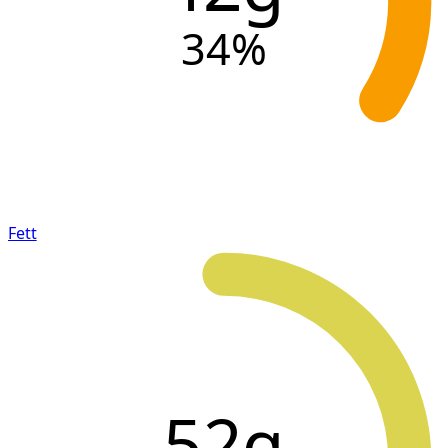
34
%
Fett
52g