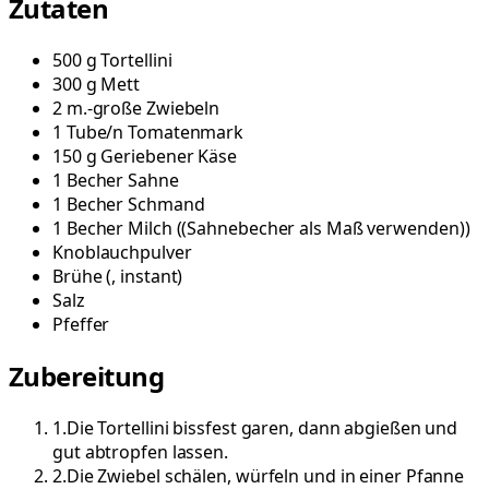
Zutaten
500
g
Tortellini
300
g
Mett
2
m.-große
Zwiebeln
1
Tube/n
Tomatenmark
150
g
Geriebener Käse
1
Becher
Sahne
1
Becher
Schmand
1
Becher
Milch
(
(Sahnebecher als Maß verwenden)
)
Knoblauchpulver
Brühe
(
, instant
)
Salz
Pfeffer
Zubereitung
1
.
Die Tortellini bissfest garen, dann abgießen und
gut abtropfen lassen.
2
.
Die Zwiebel schälen, würfeln und in einer Pfanne