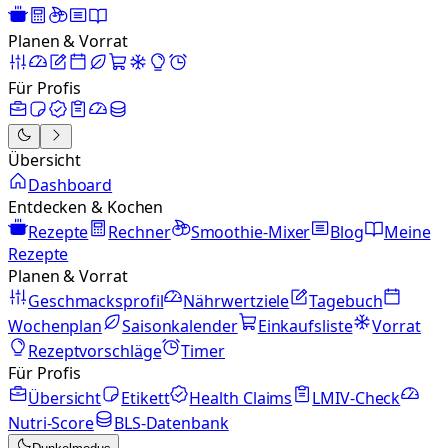
Planen & Vorrat
Für Profis
Übersicht
Dashboard
Entdecken & Kochen
Rezepte
Rechner
Smoothie-Mixer
Blog
Meine
Rezepte
Planen & Vorrat
Geschmacksprofil
Nährwertziele
Tagebuch
Wochenplan
Saisonkalender
Einkaufsliste
Vorrat
Rezeptvorschläge
Timer
Für Profis
Übersicht
Etikett
Health Claims
LMIV-Check
Nutri-Score
BLS-Datenbank