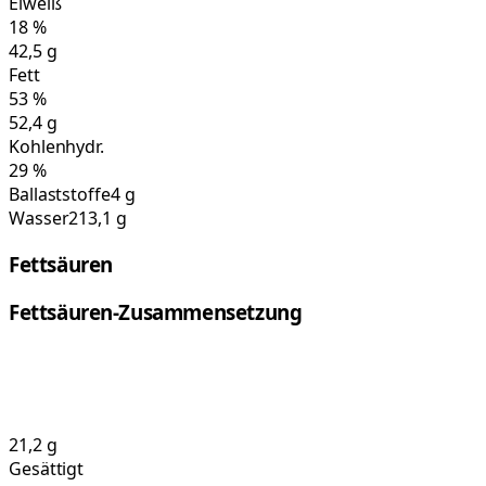
Eiweiß
18
%
42,5
g
Fett
53
%
52,4
g
Kohlenhydr.
29
%
Ballaststoffe
4 g
Wasser
213,1 g
Fettsäuren
Fettsäuren-Zusammensetzung
21,2
g
Gesättigt