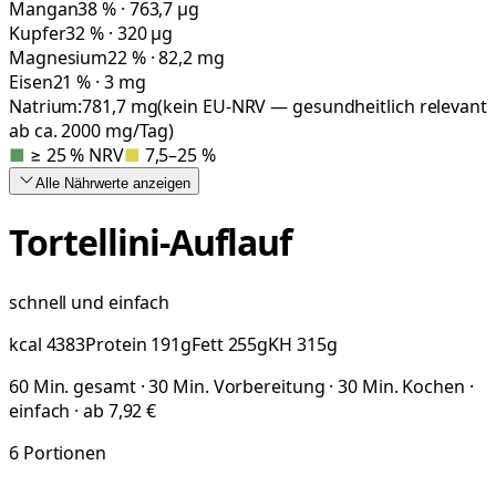
Mangan
38 % · 763,7 µg
Kupfer
32 % · 320 µg
Magnesium
22 % · 82,2 mg
Eisen
21 % · 3 mg
Natrium:
781,7
mg
(kein EU-NRV — gesundheitlich relevant
ab ca. 2000 mg/Tag)
■
≥ 25 % NRV
■
7,5–25 %
Alle Nährwerte
anzeigen
Tortellini-Auflauf
schnell und einfach
kcal
4383
Protein
191
g
Fett
255
g
KH
315
g
60 Min. gesamt · 30 Min. Vorbereitung · 30 Min. Kochen ·
einfach · ab 7,92 €
6
Portionen