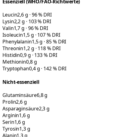
Essenziell (WHO/FAO-Richtwerte)
Leucin
2,6 g · 96 % DRI
Lysin
2,2 g · 103 % DRI
Valin
1,7 g · 96 % DRI
Isoleucin
1,5 g · 107 % DRI
Phenylalanin
1,5 g · 85 % DRI
Threonin
1,2 g · 118 % DRI
Histidin
0,9 g · 133 % DRI
Methionin
0,8 g
Tryptophan
0,4 g · 142 % DRI
Nicht-essenziell
Glutaminsäure
6,8 g
Prolin
2,6 g
Asparaginsäure
2,3 g
Arginin
1,6 g
Serin
1,6 g
Tyrosin
1,3 g
Alanin
1,3 g