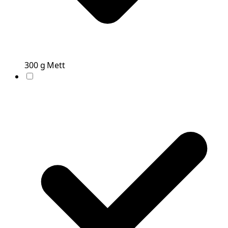
300
g
Mett