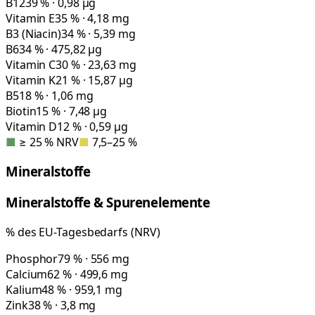
B12
39 % · 0,98 µg
Vitamin E
35 % · 4,18 mg
B3 (Niacin)
34 % · 5,39 mg
B6
34 % · 475,82 µg
Vitamin C
30 % · 23,63 mg
Vitamin K
21 % · 15,87 µg
B5
18 % · 1,06 mg
Biotin
15 % · 7,48 µg
Vitamin D
12 % · 0,59 µg
■
≥ 25 % NRV
■
7,5–25 %
Mineralstoffe
Mineralstoffe & Spurenelemente
% des EU-Tagesbedarfs (NRV)
Phosphor
79 % · 556 mg
Calcium
62 % · 499,6 mg
Kalium
48 % · 959,1 mg
Zink
38 % · 3,8 mg