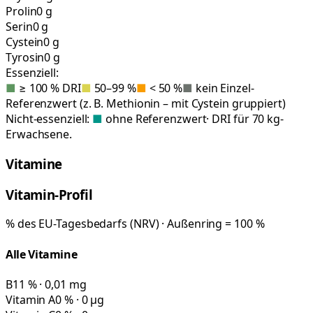
Prolin
0 g
Serin
0 g
Cystein
0 g
Tyrosin
0 g
Essenziell:
■
≥ 100 % DRI
■
50–99 %
■
< 50 %
■
kein Einzel-
Referenzwert (z. B. Methionin – mit Cystein gruppiert)
Nicht-essenziell:
■
ohne Referenzwert
· DRI für 70 kg-
Erwachsene.
Vitamine
Vitamin-Profil
% des EU-Tagesbedarfs (NRV) · Außenring = 100 %
Alle Vitamine
B1
1 % · 0,01 mg
Vitamin A
0 % · 0 µg