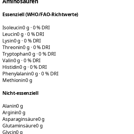
Aminosäuren
Essenziell (WHO/FAO-Richtwerte)
Isoleucin
0 g · 0 % DRI
Leucin
0 g · 0 % DRI
Lysin
0 g · 0 % DRI
Threonin
0 g · 0 % DRI
Tryptophan
0 g · 0 % DRI
Valin
0 g · 0 % DRI
Histidin
0 g · 0 % DRI
Phenylalanin
0 g · 0 % DRI
Methionin
0 g
Nicht-essenziell
Alanin
0 g
Arginin
0 g
Asparaginsäure
0 g
Glutaminsäure
0 g
Glycin
0 g