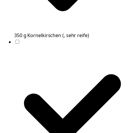
350
g
Kornelkirschen
(
, sehr reife
)