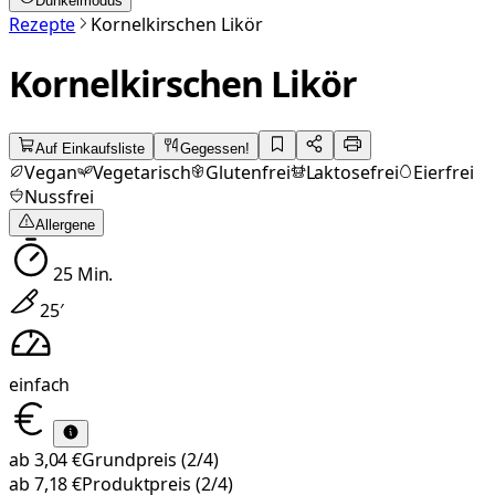
Dunkelmodus
Rezepte
Kornelkirschen Likör
Kornelkirschen Likör
Auf Einkaufsliste
Gegessen!
Vegan
Vegetarisch
Glutenfrei
Laktosefrei
Eierfrei
Nussfrei
Allergene
25
Min.
25
′
einfach
ab
3,04 €
Grundpreis
(2/4)
ab
7,18 €
Produktpreis
(2/4)