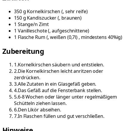
350
g
Kornelkirschen
(
, sehr reife
)
150
g
Kandiszucker
(
, braunen
)
1
Stange/n
Zimt
1
Vanilleschote
(
, aufgeschnittene
)
1
Flasche
Rum
(
, weißen (0,7l) , mindestens 40%ig
)
Zubereitung
1
.
Kornelkirschen säubern und entstielen.
2
.
Die Kornelkirschen leicht anritzen oder
zerdrücken.
3
.
Alle Zutaten in ein Glasgefäß geben.
4
.
Das Gefäß auf die Fensterbank stellen.
5
.
6-8 Wochen oder länger unter regelmäßigem
Schütteln ziehen lassen.
6
.
Den Likör abseihen.
7
.
In Flaschen füllen und gut verschließen.
Hinweise