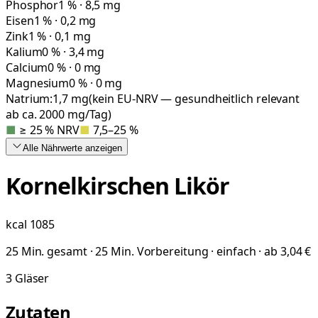
Phosphor
1 % · 8,5 mg
Eisen
1 % · 0,2 mg
Zink
1 % · 0,1 mg
Kalium
0 % · 3,4 mg
Calcium
0 % · 0 mg
Magnesium
0 % · 0 mg
Natrium:
1,7
mg
(kein EU-NRV — gesundheitlich relevant
ab ca. 2000 mg/Tag)
■
≥ 25 % NRV
■
7,5–25 %
Alle Nährwerte
anzeigen
Kornelkirschen Likör
kcal
1085
25 Min. gesamt · 25 Min. Vorbereitung · einfach · ab 3,04 €
3
Gläser
Zutaten