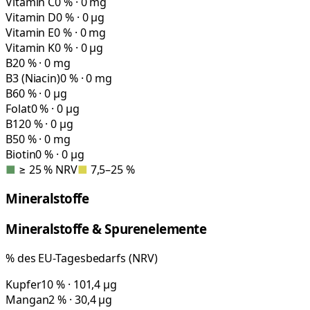
Vitamin C
0 % · 0 mg
Vitamin D
0 % · 0 µg
Vitamin E
0 % · 0 mg
Vitamin K
0 % · 0 µg
B2
0 % · 0 mg
B3 (Niacin)
0 % · 0 mg
B6
0 % · 0 µg
Folat
0 % · 0 µg
B12
0 % · 0 µg
B5
0 % · 0 mg
Biotin
0 % · 0 µg
■
≥ 25 % NRV
■
7,5–25 %
Mineralstoffe
Mineralstoffe & Spurenelemente
% des EU-Tagesbedarfs (NRV)
Kupfer
10 % · 101,4 µg
Mangan
2 % · 30,4 µg