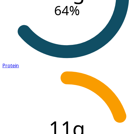
64
%
Protein
11g