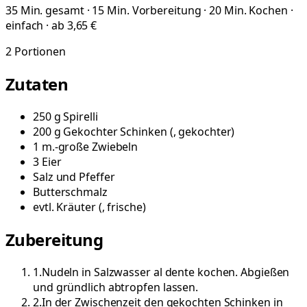
35 Min. gesamt · 15 Min. Vorbereitung · 20 Min. Kochen ·
einfach · ab 3,65 €
2
Portionen
Zutaten
250
g
Spirelli
200
g
Gekochter Schinken
(
, gekochter
)
1
m.-große
Zwiebeln
3
Eier
Salz und Pfeffer
Butterschmalz
evtl.
Kräuter
(
, frische
)
Zubereitung
1
.
Nudeln in Salzwasser al dente kochen. Abgießen
und gründlich abtropfen lassen.
2
.
In der Zwischenzeit den gekochten Schinken in