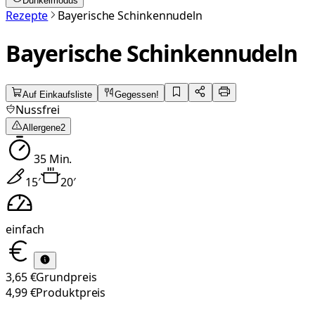
Dunkelmodus
Rezepte
Bayerische Schinkennudeln
Bayerische Schinkennudeln
Auf Einkaufsliste
Gegessen!
Nussfrei
Allergene
2
35
Min.
15
′
20
′
einfach
3,65 €
Grundpreis
4,99 €
Produktpreis