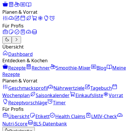
Planen & Vorrat
Für Profis
Übersicht
Dashboard
Entdecken & Kochen
Rezepte
Rechner
Smoothie-Mixer
Blog
Meine
Rezepte
Planen & Vorrat
Geschmacksprofil
Nährwertziele
Tagebuch
Wochenplan
Saisonkalender
Einkaufsliste
Vorrat
Rezeptvorschläge
Timer
Für Profis
Übersicht
Etikett
Health Claims
LMIV-Check
Nutri-Score
BLS-Datenbank