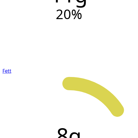
20
%
Fett
8g