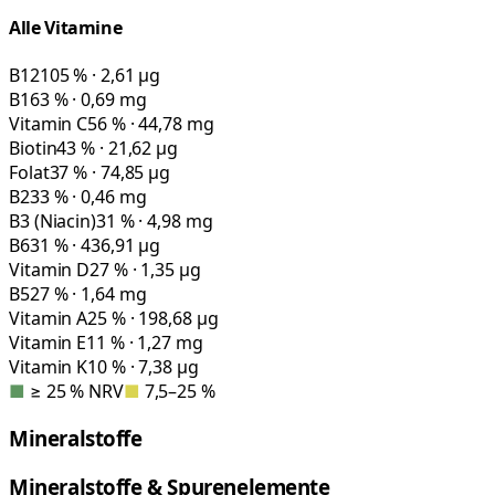
Alle Vitamine
B12
105 % · 2,61 µg
B1
63 % · 0,69 mg
Vitamin C
56 % · 44,78 mg
Biotin
43 % · 21,62 µg
Folat
37 % · 74,85 µg
B2
33 % · 0,46 mg
B3 (Niacin)
31 % · 4,98 mg
B6
31 % · 436,91 µg
Vitamin D
27 % · 1,35 µg
B5
27 % · 1,64 mg
Vitamin A
25 % · 198,68 µg
Vitamin E
11 % · 1,27 mg
Vitamin K
10 % · 7,38 µg
■
≥ 25 % NRV
■
7,5–25 %
Mineralstoffe
Mineralstoffe & Spurenelemente