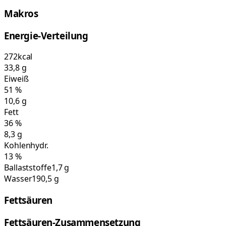
Makros
Energie-Verteilung
272
kcal
33,8
g
Eiweiß
51
%
10,6
g
Fett
36
%
8,3
g
Kohlenhydr.
13
%
Ballaststoffe
1,7 g
Wasser
190,5 g
Fettsäuren
Fettsäuren-Zusammensetzung