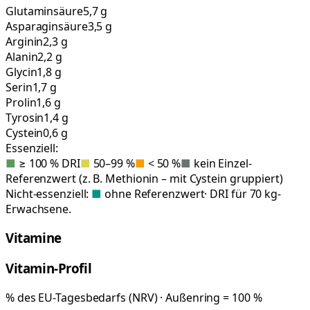
Glutaminsäure
5,7 g
Asparaginsäure
3,5 g
Arginin
2,3 g
Alanin
2,2 g
Glycin
1,8 g
Serin
1,7 g
Prolin
1,6 g
Tyrosin
1,4 g
Cystein
0,6 g
Essenziell:
■
≥ 100 % DRI
■
50–99 %
■
< 50 %
■
kein Einzel-
Referenzwert (z. B. Methionin – mit Cystein gruppiert)
Nicht-essenziell:
■
ohne Referenzwert
· DRI für 70 kg-
Erwachsene.
Vitamine
Vitamin-Profil
% des EU-Tagesbedarfs (NRV) · Außenring = 100 %