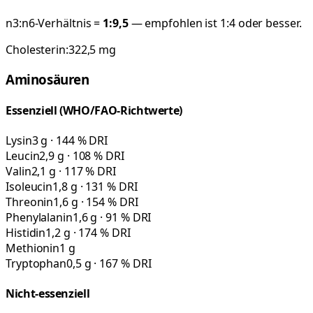
n3:n6-Verhältnis =
1:
9,5
— empfohlen ist 1:4 oder besser.
Cholesterin:
322,5
mg
Aminosäuren
Essenziell (WHO/FAO-Richtwerte)
Lysin
3 g · 144 % DRI
Leucin
2,9 g · 108 % DRI
Valin
2,1 g · 117 % DRI
Isoleucin
1,8 g · 131 % DRI
Threonin
1,6 g · 154 % DRI
Phenylalanin
1,6 g · 91 % DRI
Histidin
1,2 g · 174 % DRI
Methionin
1 g
Tryptophan
0,5 g · 167 % DRI
Nicht-essenziell