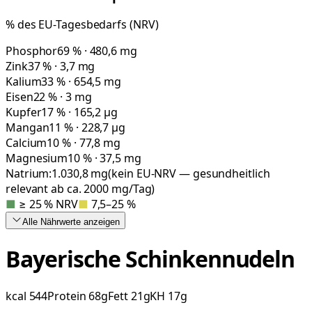
% des EU-Tagesbedarfs (NRV)
Phosphor
69 % · 480,6 mg
Zink
37 % · 3,7 mg
Kalium
33 % · 654,5 mg
Eisen
22 % · 3 mg
Kupfer
17 % · 165,2 µg
Mangan
11 % · 228,7 µg
Calcium
10 % · 77,8 mg
Magnesium
10 % · 37,5 mg
Natrium:
1.030,8
mg
(kein EU-NRV — gesundheitlich
relevant ab ca. 2000 mg/Tag)
■
≥ 25 % NRV
■
7,5–25 %
Alle Nährwerte
anzeigen
Bayerische Schinkennudeln
kcal
544
Protein
68
g
Fett
21
g
KH
17
g