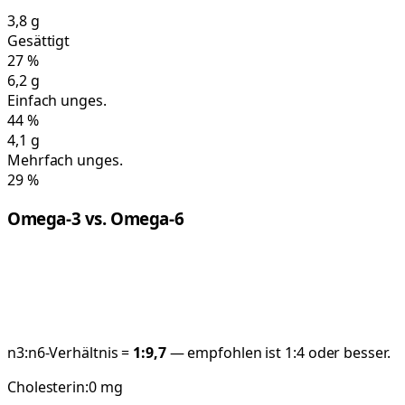
3,8
g
Gesättigt
27
%
6,2
g
Einfach unges.
44
%
4,1
g
Mehrfach unges.
29
%
Omega-3 vs. Omega-6
n3:n6-Verhältnis =
1:
9,7
— empfohlen ist 1:4 oder besser.
Cholesterin:
0
mg