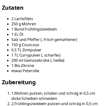
Zutaten
2
Lachsfilets
250
g
Möhren
1
Bund
Frühlingszwiebeln
1
EL
Öl
Salz und Pfeffer
(
, frisch gemahlener
)
150
g
Couscous
0.5
TL
Zimtpulver
1
TL
Currypulver
(
, scharfes
)
200
ml
Gemüsebrühe
(
, heiße
)
1
Bio-Zitrone
etwas
Petersilie
Zubereitung
1
.
Möhren putzen, schälen und schräg in 0,5 cm
dicke Scheiben schneiden.
2
.
Frühlingszwiebeln putzen und schräg in 0,5 cm