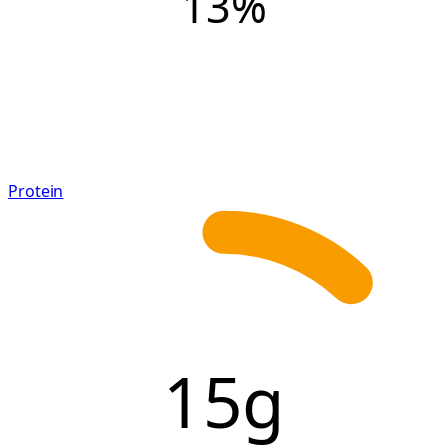
13
%
Protein
15g