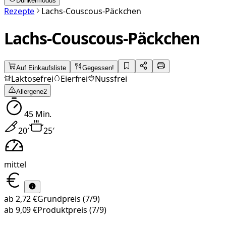
Dunkelmodus
Rezepte
Lachs-Couscous-Päckchen
Lachs-Couscous-Päckchen
Auf Einkaufsliste
Gegessen!
Laktosefrei
Eierfrei
Nussfrei
Allergene
2
45
Min.
20
′
25
′
mittel
ab
2,72 €
Grundpreis
(7/9)
ab
9,09 €
Produktpreis
(7/9)