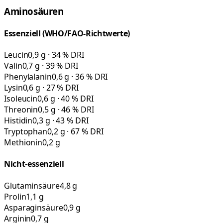
Aminosäuren
Essenziell (WHO/FAO-Richtwerte)
Leucin
0,9 g · 34 % DRI
Valin
0,7 g · 39 % DRI
Phenylalanin
0,6 g · 36 % DRI
Lysin
0,6 g · 27 % DRI
Isoleucin
0,6 g · 40 % DRI
Threonin
0,5 g · 46 % DRI
Histidin
0,3 g · 43 % DRI
Tryptophan
0,2 g · 67 % DRI
Methionin
0,2 g
Nicht-essenziell
Glutaminsäure
4,8 g
Prolin
1,1 g
Asparaginsäure
0,9 g
Arginin
0,7 g