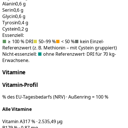
Alanin
0,6 g
Serin
0,6 g
Glycin
0,6 g
Tyrosin
0,4 g
Cystein
0,2 g
Essenziell:
■
≥ 100 % DRI
■
50–99 %
■
< 50 %
■
kein Einzel-
Referenzwert (z. B. Methionin – mit Cystein gruppiert)
Nicht-essenziell:
■
ohne Referenzwert
· DRI für 70 kg-
Erwachsene.
Vitamine
Vitamin-Profil
% des EU-Tagesbedarfs (NRV) · Außenring = 100 %
Alle Vitamine
Vitamin A
317 % · 2.535,49 µg
B1
79 % · 0,87 mg