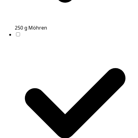
250
g
Möhren