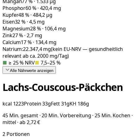
Mangan
77 % · 1.533 µg
Phosphor
60 % · 420,4 mg
Kupfer
48 % · 484,2 µg
Eisen
32 % · 4,5 mg
Magnesium
28 % · 106,4 mg
Zink
27 % · 2,7 mg
Calcium
17 % · 134,4 mg
Natrium:
22.347,4
mg
(kein EU-NRV — gesundheitlich
relevant ab ca. 2000 mg/Tag)
■
≥ 25 % NRV
■
7,5–25 %
Alle Nährwerte
anzeigen
Lachs-Couscous-Päckchen
kcal
1223
Protein
33
g
Fett
31
g
KH
186
g
45 Min. gesamt · 20 Min. Vorbereitung · 25 Min. Kochen ·
mittel · ab 2,72 €
2
Portionen