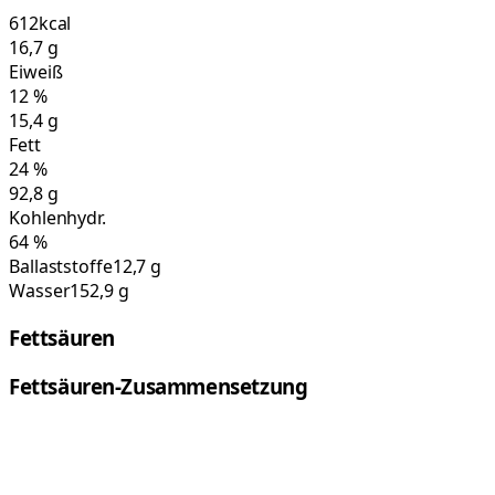
612
kcal
16,7
g
Eiweiß
12
%
15,4
g
Fett
24
%
92,8
g
Kohlenhydr.
64
%
Ballaststoffe
12,7 g
Wasser
152,9 g
Fettsäuren
Fettsäuren-Zusammensetzung