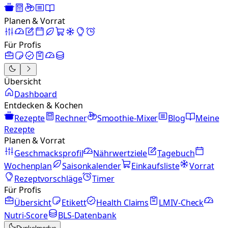
Planen & Vorrat
Für Profis
Übersicht
Dashboard
Entdecken & Kochen
Rezepte
Rechner
Smoothie-Mixer
Blog
Meine
Rezepte
Planen & Vorrat
Geschmacksprofil
Nährwertziele
Tagebuch
Wochenplan
Saisonkalender
Einkaufsliste
Vorrat
Rezeptvorschläge
Timer
Für Profis
Übersicht
Etikett
Health Claims
LMIV-Check
Nutri-Score
BLS-Datenbank