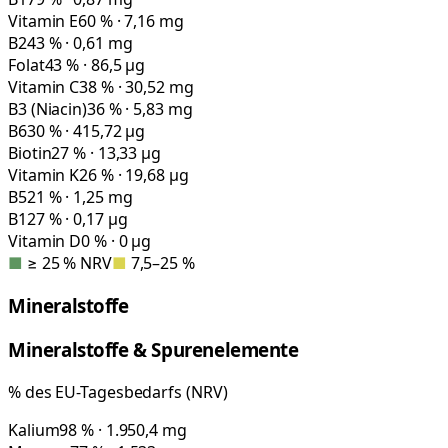
Vitamin E
60 % · 7,16 mg
B2
43 % · 0,61 mg
Folat
43 % · 86,5 µg
Vitamin C
38 % · 30,52 mg
B3 (Niacin)
36 % · 5,83 mg
B6
30 % · 415,72 µg
Biotin
27 % · 13,33 µg
Vitamin K
26 % · 19,68 µg
B5
21 % · 1,25 mg
B12
7 % · 0,17 µg
Vitamin D
0 % · 0 µg
■
≥ 25 % NRV
■
7,5–25 %
Mineralstoffe
Mineralstoffe & Spurenelemente
% des EU-Tagesbedarfs (NRV)
Kalium
98 % · 1.950,4 mg