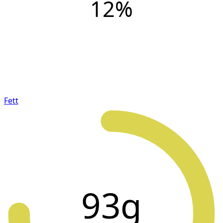
12
%
Fett
93g