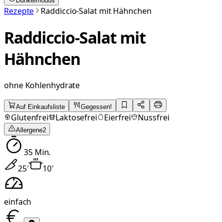
Dunkelmodus
Rezepte
Raddiccio-Salat mit Hähnchen
Raddiccio-Salat mit
Hähnchen
ohne Kohlenhydrate
Auf Einkaufsliste
Gegessen!
Glutenfrei
Laktosefrei
Eierfrei
Nussfrei
Allergene
2
35
Min.
25
′
10
′
einfach