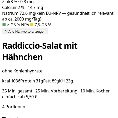
Zink
3 % · 0,3 mg
Calcium
2 % · 14,7 mg
Natrium:
72,6
mg
(kein EU-NRV — gesundheitlich relevant
ab ca. 2000 mg/Tag)
■
≥ 25 % NRV
■
7,5–25 %
Alle Nährwerte
anzeigen
Raddiccio-Salat mit
Hähnchen
ohne Kohlenhydrate
kcal
1036
Protein
31
g
Fett
89
g
KH
23
g
35 Min. gesamt · 25 Min. Vorbereitung · 10 Min. Kochen ·
einfach · ab 5,50 €
4
Portionen