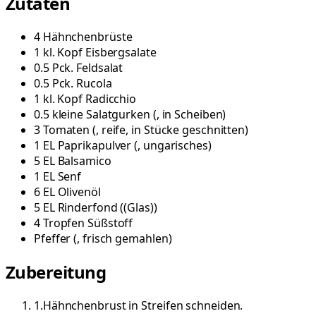
Zutaten
4
Hähnchenbrüste
1
kl. Kopf
Eisbergsalate
0.5
Pck.
Feldsalat
0.5
Pck.
Rucola
1
kl. Kopf
Radicchio
0.5
kleine
Salatgurken
(
, in Scheiben
)
3
Tomaten
(
, reife, in Stücke geschnitten
)
1
EL
Paprikapulver
(
, ungarisches
)
5
EL
Balsamico
1
EL
Senf
6
EL
Olivenöl
5
EL
Rinderfond
(
(Glas)
)
4
Tropfen
Süßstoff
Pfeffer
(
, frisch gemahlen
)
Zubereitung
1
.
Hähnchenbrust in Streifen schneiden.