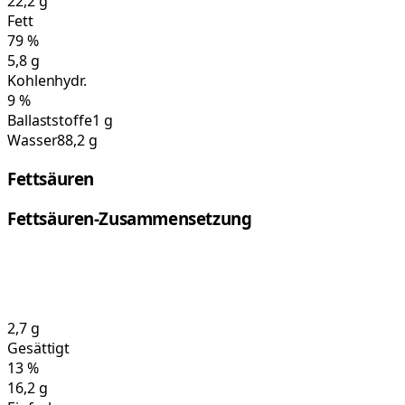
22,2
g
Fett
79
%
5,8
g
Kohlenhydr.
9
%
Ballaststoffe
1 g
Wasser
88,2 g
Fettsäuren
Fettsäuren-Zusammensetzung
2,7
g
Gesättigt
13
%
16,2
g