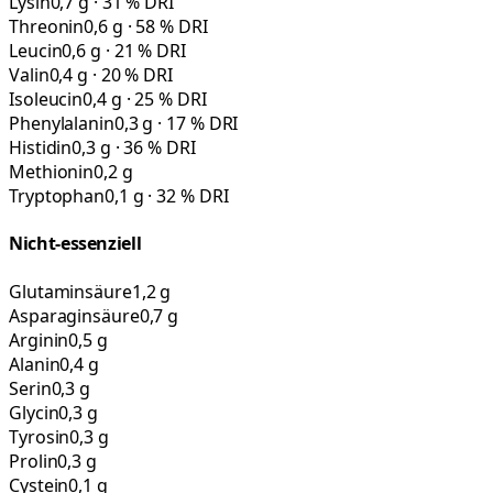
Lysin
0,7 g · 31 % DRI
Threonin
0,6 g · 58 % DRI
Leucin
0,6 g · 21 % DRI
Valin
0,4 g · 20 % DRI
Isoleucin
0,4 g · 25 % DRI
Phenylalanin
0,3 g · 17 % DRI
Histidin
0,3 g · 36 % DRI
Methionin
0,2 g
Tryptophan
0,1 g · 32 % DRI
Nicht-essenziell
Glutaminsäure
1,2 g
Asparaginsäure
0,7 g
Arginin
0,5 g
Alanin
0,4 g
Serin
0,3 g
Glycin
0,3 g
Tyrosin
0,3 g
Prolin
0,3 g
Cystein
0,1 g