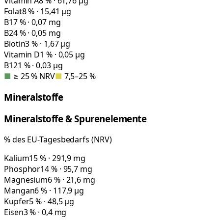
Vitamin A
8 % · 61,76 µg
Folat
8 % · 15,41 µg
B1
7 % · 0,07 mg
B2
4 % · 0,05 mg
Biotin
3 % · 1,67 µg
Vitamin D
1 % · 0,05 µg
B12
1 % · 0,03 µg
■
≥ 25 % NRV
■
7,5–25 %
Mineralstoffe
Mineralstoffe & Spurenelemente
% des EU-Tagesbedarfs (NRV)
Kalium
15 % · 291,9 mg
Phosphor
14 % · 95,7 mg
Magnesium
6 % · 21,6 mg
Mangan
6 % · 117,9 µg
Kupfer
5 % · 48,5 µg
Eisen
3 % · 0,4 mg