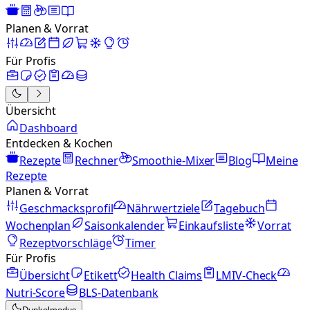
Planen & Vorrat
Für Profis
Übersicht
Dashboard
Entdecken & Kochen
Rezepte
Rechner
Smoothie-Mixer
Blog
Meine
Rezepte
Planen & Vorrat
Geschmacksprofil
Nährwertziele
Tagebuch
Wochenplan
Saisonkalender
Einkaufsliste
Vorrat
Rezeptvorschläge
Timer
Für Profis
Übersicht
Etikett
Health Claims
LMIV-Check
Nutri-Score
BLS-Datenbank