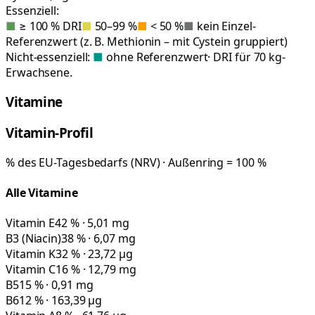
Essenziell:
■
≥ 100 % DRI
■
50–99 %
■
< 50 %
■
kein Einzel-
Referenzwert (z. B. Methionin – mit Cystein gruppiert)
Nicht-essenziell:
■
ohne Referenzwert
· DRI für 70 kg-
Erwachsene.
Vitamine
Vitamin-Profil
% des EU-Tagesbedarfs (NRV) · Außenring = 100 %
Alle Vitamine
Vitamin E
42 % · 5,01 mg
B3 (Niacin)
38 % · 6,07 mg
Vitamin K
32 % · 23,72 µg
Vitamin C
16 % · 12,79 mg
B5
15 % · 0,91 mg
B6
12 % · 163,39 µg