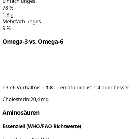
Einfach unges.
78
%
1,8
g
Mehrfach unges.
9
%
Omega-3 vs. Omega-6
n3:n6-Verhältnis =
1:
8
— empfohlen ist 1:4 oder besser.
Cholesterin:
20,4
mg
Aminosäuren
Essenziell (WHO/FAO-Richtwerte)