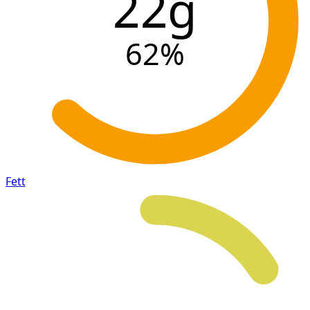
22g
62
%
Fett