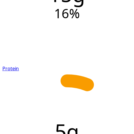
16
%
Protein
5g