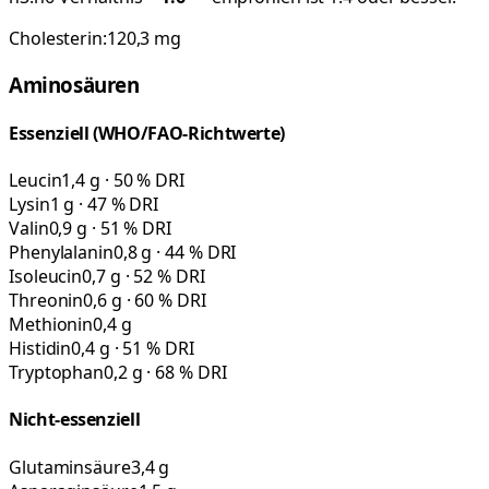
Cholesterin:
120,3
mg
Aminosäuren
Essenziell (WHO/FAO-Richtwerte)
Leucin
1,4 g · 50 % DRI
Lysin
1 g · 47 % DRI
Valin
0,9 g · 51 % DRI
Phenylalanin
0,8 g · 44 % DRI
Isoleucin
0,7 g · 52 % DRI
Threonin
0,6 g · 60 % DRI
Methionin
0,4 g
Histidin
0,4 g · 51 % DRI
Tryptophan
0,2 g · 68 % DRI
Nicht-essenziell
Glutaminsäure
3,4 g