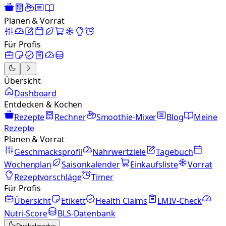
Planen & Vorrat
Für Profis
Übersicht
Dashboard
Entdecken & Kochen
Rezepte
Rechner
Smoothie-Mixer
Blog
Meine
Rezepte
Planen & Vorrat
Geschmacksprofil
Nährwertziele
Tagebuch
Wochenplan
Saisonkalender
Einkaufsliste
Vorrat
Rezeptvorschläge
Timer
Für Profis
Übersicht
Etikett
Health Claims
LMIV-Check
Nutri-Score
BLS-Datenbank