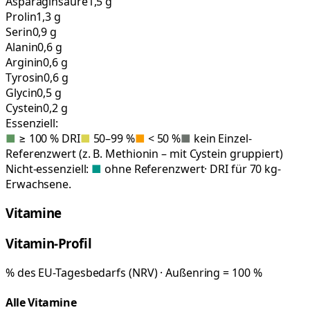
Asparaginsäure
1,5 g
Prolin
1,3 g
Serin
0,9 g
Alanin
0,6 g
Arginin
0,6 g
Tyrosin
0,6 g
Glycin
0,5 g
Cystein
0,2 g
Essenziell:
■
≥ 100 % DRI
■
50–99 %
■
< 50 %
■
kein Einzel-
Referenzwert (z. B. Methionin – mit Cystein gruppiert)
Nicht-essenziell:
■
ohne Referenzwert
· DRI für 70 kg-
Erwachsene.
Vitamine
Vitamin-Profil
% des EU-Tagesbedarfs (NRV) · Außenring = 100 %
Alle Vitamine