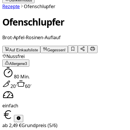
Dunkelmodus
Rezepte
Ofenschlupfer
Ofenschlupfer
Brot-Apfel-Rosinen-Auflauf
Auf Einkaufsliste
Gegessen!
Nussfrei
Allergene
3
80
Min.
20
′
60
′
einfach
ab
2,49 €
Grundpreis
(5/6)