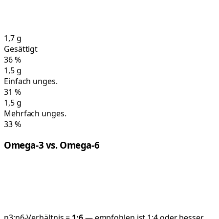
1,7
g
Gesättigt
36
%
1,5
g
Einfach unges.
31
%
1,5
g
Mehrfach unges.
33
%
Omega-3 vs. Omega-6
n3:n6-Verhältnis =
1:
6
— empfohlen ist 1:4 oder besser.