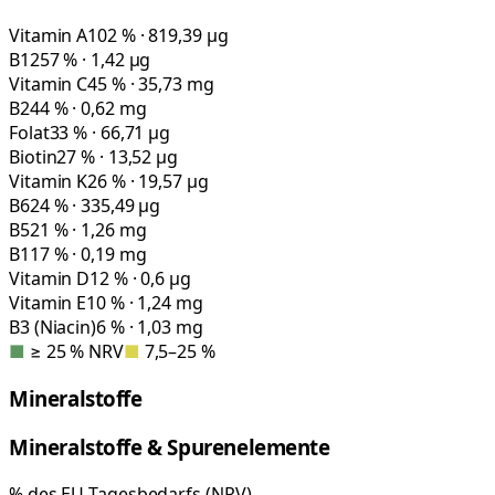
Vitamin A
102 % · 819,39 µg
B12
57 % · 1,42 µg
Vitamin C
45 % · 35,73 mg
B2
44 % · 0,62 mg
Folat
33 % · 66,71 µg
Biotin
27 % · 13,52 µg
Vitamin K
26 % · 19,57 µg
B6
24 % · 335,49 µg
B5
21 % · 1,26 mg
B1
17 % · 0,19 mg
Vitamin D
12 % · 0,6 µg
Vitamin E
10 % · 1,24 mg
B3 (Niacin)
6 % · 1,03 mg
■
≥ 25 % NRV
■
7,5–25 %
Mineralstoffe
Mineralstoffe & Spurenelemente
% des EU-Tagesbedarfs (NRV)