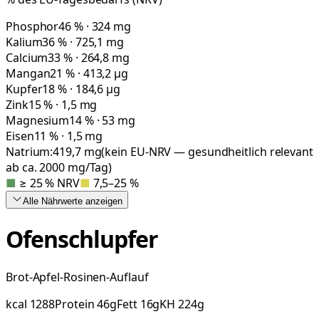
Phosphor
46 % · 324 mg
Kalium
36 % · 725,1 mg
Calcium
33 % · 264,8 mg
Mangan
21 % · 413,2 µg
Kupfer
18 % · 184,6 µg
Zink
15 % · 1,5 mg
Magnesium
14 % · 53 mg
Eisen
11 % · 1,5 mg
Natrium:
419,7
mg
(kein EU-NRV — gesundheitlich relevant
ab ca. 2000 mg/Tag)
■
≥ 25 % NRV
■
7,5–25 %
Alle Nährwerte
anzeigen
Ofenschlupfer
Brot-Apfel-Rosinen-Auflauf
kcal
1288
Protein
46
g
Fett
16
g
KH
224
g