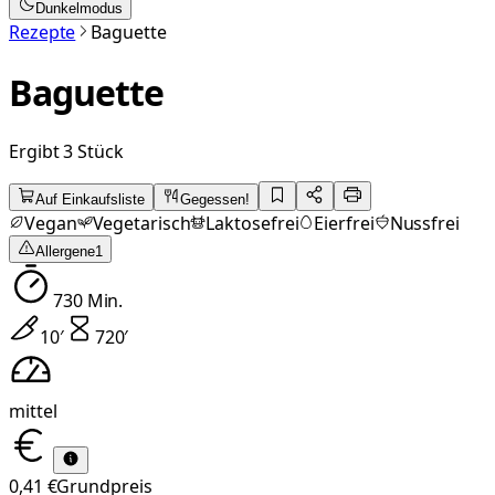
Dunkelmodus
Rezepte
Baguette
Baguette
Ergibt 3 Stück
Auf Einkaufsliste
Gegessen!
Vegan
Vegetarisch
Laktosefrei
Eierfrei
Nussfrei
Allergene
1
730
Min.
10
′
720
′
mittel
0,41 €
Grundpreis