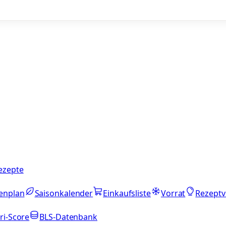
ezepte
enplan
Saisonkalender
Einkaufsliste
Vorrat
Rezeptv
ri-Score
BLS-Datenbank