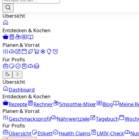
Übersicht
Entdecken & Kochen
Planen & Vorrat
Für Profis
Übersicht
Dashboard
Entdecken & Kochen
Rezepte
Rechner
Smoothie-Mixer
Blog
Meine R
Planen & Vorrat
Geschmacksprofil
Nährwertziele
Tagebuch
Woch
Für Profis
Übersicht
Etikett
Health Claims
LMIV-Check
Nut