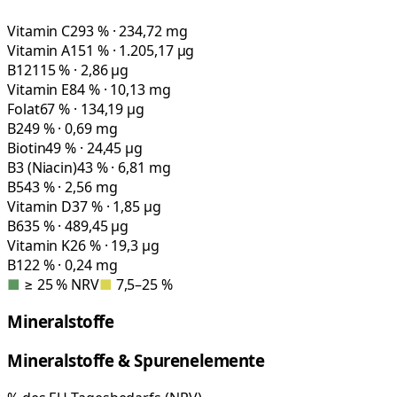
Vitamin C
293 % · 234,72 mg
Vitamin A
151 % · 1.205,17 µg
B12
115 % · 2,86 µg
Vitamin E
84 % · 10,13 mg
Folat
67 % · 134,19 µg
B2
49 % · 0,69 mg
Biotin
49 % · 24,45 µg
B3 (Niacin)
43 % · 6,81 mg
B5
43 % · 2,56 mg
Vitamin D
37 % · 1,85 µg
B6
35 % · 489,45 µg
Vitamin K
26 % · 19,3 µg
B1
22 % · 0,24 mg
■
≥ 25 % NRV
■
7,5–25 %
Mineralstoffe
Mineralstoffe & Spurenelemente