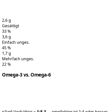
2,6
g
Gesättigt
33
%
3,6
g
Einfach unges.
45
%
1,7
g
Mehrfach unges.
22
%
Omega-3 vs. Omega-6
n3:n6-Verhältnis =
1:
8,3
— empfohlen ist 1:4 oder besser.