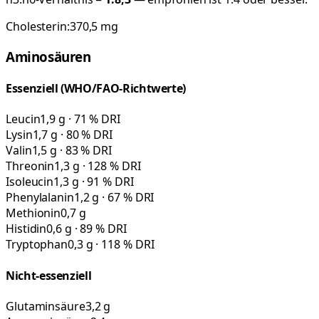
Cholesterin:
370,5
mg
Aminosäuren
Essenziell (WHO/FAO-Richtwerte)
Leucin
1,9 g · 71 % DRI
Lysin
1,7 g · 80 % DRI
Valin
1,5 g · 83 % DRI
Threonin
1,3 g · 128 % DRI
Isoleucin
1,3 g · 91 % DRI
Phenylalanin
1,2 g · 67 % DRI
Methionin
0,7 g
Histidin
0,6 g · 89 % DRI
Tryptophan
0,3 g · 118 % DRI
Nicht-essenziell
Glutaminsäure
3,2 g