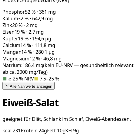
% des EU-Tagesbedarfs (NRV)
Phosphor
52 % · 361 mg
Kalium
32 % · 642,9 mg
Zink
20 % · 2 mg
Eisen
19 % · 2,7 mg
Kupfer
19 % · 194,6 µg
Calcium
14 % · 111,8 mg
Mangan
14 % · 280,1 µg
Magnesium
12 % · 46,8 mg
Natrium:
186,4
mg
(kein EU-NRV — gesundheitlich relevant
ab ca. 2000 mg/Tag)
■
≥ 25 % NRV
■
7,5–25 %
Alle Nährwerte
anzeigen
Eiweiß-Salat
geeignet für Diät, Schlank im Schlaf, Eiweiß-Abendessen.
kcal
231
Protein
24
g
Fett
10
g
KH
9
g