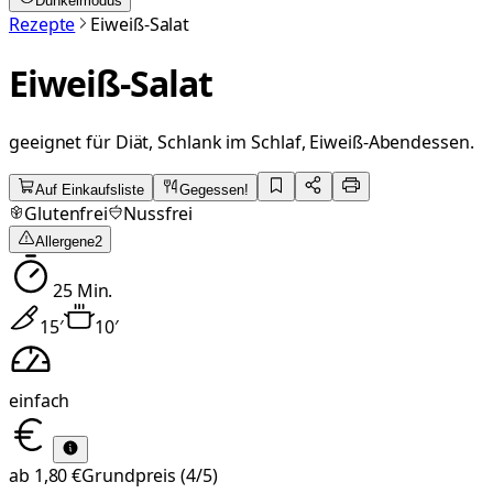
Dunkelmodus
Rezepte
Eiweiß-Salat
Eiweiß-Salat
geeignet für Diät, Schlank im Schlaf, Eiweiß-Abendessen.
Auf Einkaufsliste
Gegessen!
Glutenfrei
Nussfrei
Allergene
2
25
Min.
15
′
10
′
einfach
ab
1,80 €
Grundpreis
(4/5)