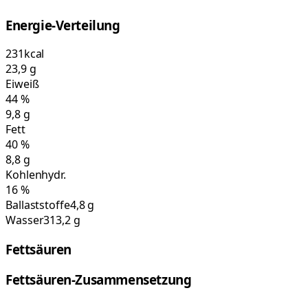
Energie-Verteilung
231
kcal
23,9
g
Eiweiß
44
%
9,8
g
Fett
40
%
8,8
g
Kohlenhydr.
16
%
Ballaststoffe
4,8 g
Wasser
313,2 g
Fettsäuren
Fettsäuren-Zusammensetzung