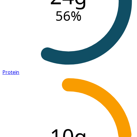
56
%
Protein
10g