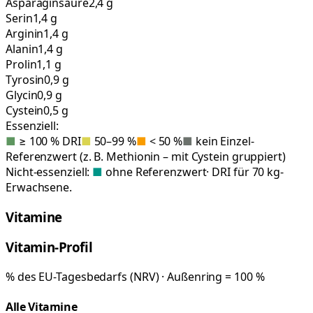
Asparaginsäure
2,4 g
Serin
1,4 g
Arginin
1,4 g
Alanin
1,4 g
Prolin
1,1 g
Tyrosin
0,9 g
Glycin
0,9 g
Cystein
0,5 g
Essenziell:
■
≥ 100 % DRI
■
50–99 %
■
< 50 %
■
kein Einzel-
Referenzwert (z. B. Methionin – mit Cystein gruppiert)
Nicht-essenziell:
■
ohne Referenzwert
· DRI für 70 kg-
Erwachsene.
Vitamine
Vitamin-Profil
% des EU-Tagesbedarfs (NRV) · Außenring = 100 %
Alle Vitamine