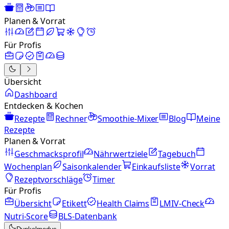
Planen & Vorrat
Für Profis
Übersicht
Dashboard
Entdecken & Kochen
Rezepte
Rechner
Smoothie-Mixer
Blog
Meine
Rezepte
Planen & Vorrat
Geschmacksprofil
Nährwertziele
Tagebuch
Wochenplan
Saisonkalender
Einkaufsliste
Vorrat
Rezeptvorschläge
Timer
Für Profis
Übersicht
Etikett
Health Claims
LMIV-Check
Nutri-Score
BLS-Datenbank