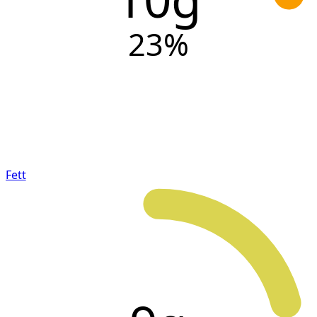
23
%
Fett