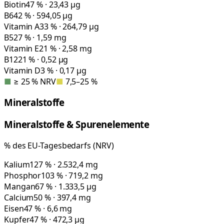
Biotin
47 % · 23,43 µg
B6
42 % · 594,05 µg
Vitamin A
33 % · 264,79 µg
B5
27 % · 1,59 mg
Vitamin E
21 % · 2,58 mg
B12
21 % · 0,52 µg
Vitamin D
3 % · 0,17 µg
■
≥ 25 % NRV
■
7,5–25 %
Mineralstoffe
Mineralstoffe & Spurenelemente
% des EU-Tagesbedarfs (NRV)
Kalium
127 % · 2.532,4 mg
Phosphor
103 % · 719,2 mg
Mangan
67 % · 1.333,5 µg
Calcium
50 % · 397,4 mg
Eisen
47 % · 6,6 mg
Kupfer
47 % · 472,3 µg