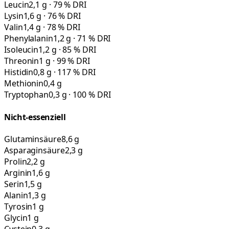
Leucin
2,1 g · 79 % DRI
Lysin
1,6 g · 76 % DRI
Valin
1,4 g · 78 % DRI
Phenylalanin
1,2 g · 71 % DRI
Isoleucin
1,2 g · 85 % DRI
Threonin
1 g · 99 % DRI
Histidin
0,8 g · 117 % DRI
Methionin
0,4 g
Tryptophan
0,3 g · 100 % DRI
Nicht-essenziell
Glutaminsäure
8,6 g
Asparaginsäure
2,3 g
Prolin
2,2 g
Arginin
1,6 g
Serin
1,5 g
Alanin
1,3 g
Tyrosin
1 g
Glycin
1 g
Cystein
0,3 g