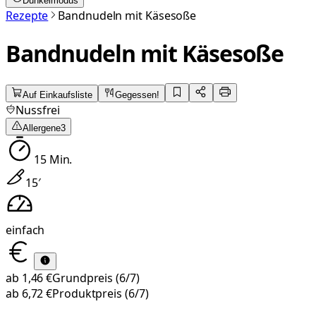
Dunkelmodus
Rezepte
Bandnudeln mit Käsesoße
Bandnudeln mit Käsesoße
Auf Einkaufsliste
Gegessen!
Nussfrei
Allergene
3
15
Min.
15
′
einfach
ab
1,46 €
Grundpreis
(6/7)
ab
6,72 €
Produktpreis
(6/7)