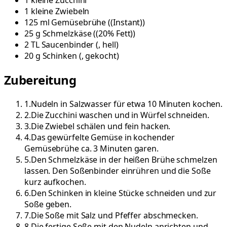
1
kleine
Zucchini
1
kleine
Zwiebeln
125
ml
Gemüsebrühe
(
(Instant)
)
25
g
Schmelzkäse
(
(20% Fett)
)
2
TL
Saucenbinder
(
, hell
)
20
g
Schinken
(
, gekocht
)
Zubereitung
1
.
Nudeln in Salzwasser für etwa 10 Minuten kochen.
2
.
Die Zucchini waschen und in Würfel schneiden.
3
.
Die Zwiebel schälen und fein hacken.
4
.
Das gewürfelte Gemüse in kochender
Gemüsebrühe ca. 3 Minuten garen.
5
.
Den Schmelzkäse in der heißen Brühe schmelzen
lassen. Den Soßenbinder einrühren und die Soße
kurz aufkochen.
6
.
Den Schinken in kleine Stücke schneiden und zur
Soße geben.
7
.
Die Soße mit Salz und Pfeffer abschmecken.
8
.
Die fertige Soße mit den Nudeln anrichten und