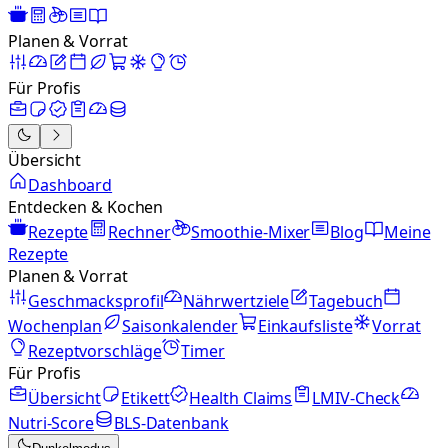
Planen & Vorrat
Für Profis
Übersicht
Dashboard
Entdecken & Kochen
Rezepte
Rechner
Smoothie-Mixer
Blog
Meine
Rezepte
Planen & Vorrat
Geschmacksprofil
Nährwertziele
Tagebuch
Wochenplan
Saisonkalender
Einkaufsliste
Vorrat
Rezeptvorschläge
Timer
Für Profis
Übersicht
Etikett
Health Claims
LMIV-Check
Nutri-Score
BLS-Datenbank