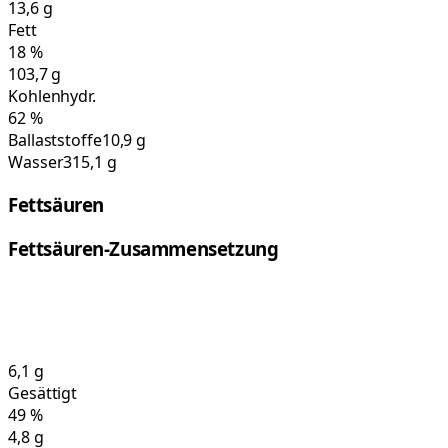
13,6
g
Fett
18
%
103,7
g
Kohlenhydr.
62
%
Ballaststoffe
10,9 g
Wasser
315,1 g
Fettsäuren
Fettsäuren-Zusammensetzung
6,1
g
Gesättigt
49
%
4,8
g