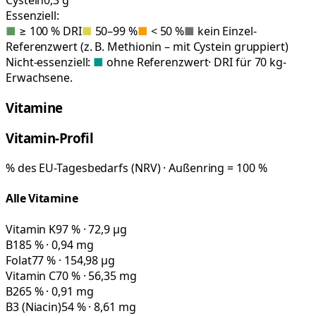
Essenziell:
■
≥ 100 % DRI
■
50–99 %
■
< 50 %
■
kein Einzel-
Referenzwert (z. B. Methionin – mit Cystein gruppiert)
Nicht-essenziell:
■
ohne Referenzwert
· DRI für 70 kg-
Erwachsene.
Vitamine
Vitamin-Profil
% des EU-Tagesbedarfs (NRV) · Außenring = 100 %
Alle Vitamine
Vitamin K
97 % · 72,9 µg
B1
85 % · 0,94 mg
Folat
77 % · 154,98 µg
Vitamin C
70 % · 56,35 mg
B2
65 % · 0,91 mg
B3 (Niacin)
54 % · 8,61 mg