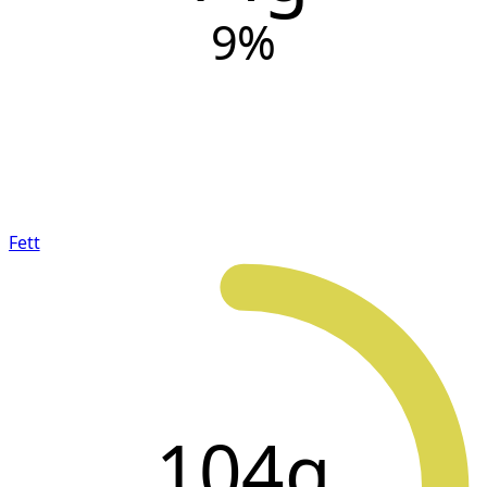
9
%
Fett
104g