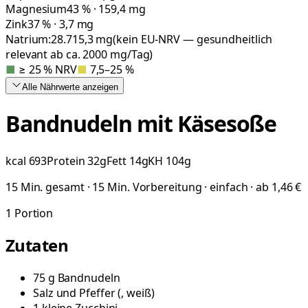
Magnesium
43 % · 159,4 mg
Zink
37 % · 3,7 mg
Natrium:
28.715,3
mg
(kein EU-NRV — gesundheitlich
relevant ab ca. 2000 mg/Tag)
■
≥ 25 % NRV
■
7,5–25 %
Alle Nährwerte
anzeigen
Bandnudeln mit Käsesoße
kcal
693
Protein
32
g
Fett
14
g
KH
104
g
15 Min. gesamt · 15 Min. Vorbereitung · einfach · ab 1,46 €
1
Portion
Zutaten
75
g
Bandnudeln
Salz und Pfeffer
(
, weiß
)