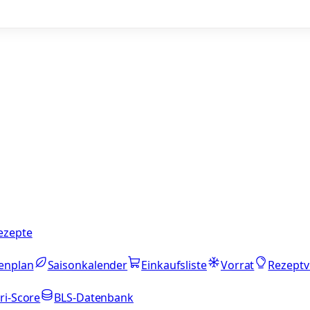
ezepte
enplan
Saisonkalender
Einkaufsliste
Vorrat
Rezeptv
ri-Score
BLS-Datenbank