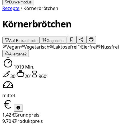
Dunkelmodus
Rezepte
Körnerbrötchen
Körnerbrötchen
Auf Einkaufsliste
Gegessen!
Vegan
Vegetarisch
Laktosefrei
Eierfrei
Nussfrei
Allergene
2
1010
Min.
30
′
20
′
960
′
mittel
1,42 €
Grundpreis
9,70 €
Produktpreis