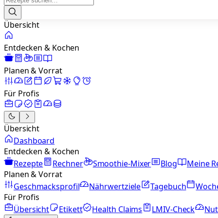
Übersicht
Entdecken & Kochen
Planen & Vorrat
Für Profis
Übersicht
Dashboard
Entdecken & Kochen
Rezepte
Rechner
Smoothie-Mixer
Blog
Meine R
Planen & Vorrat
Geschmacksprofil
Nährwertziele
Tagebuch
Woch
Für Profis
Übersicht
Etikett
Health Claims
LMIV-Check
Nut