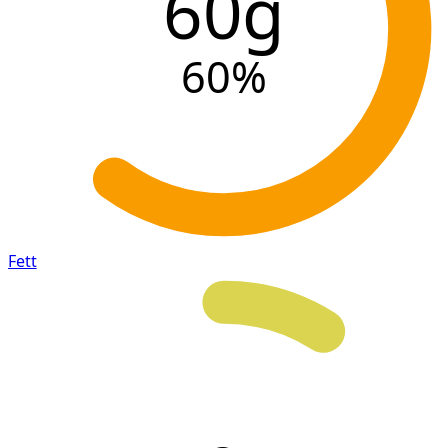
60g
60
%
Fett