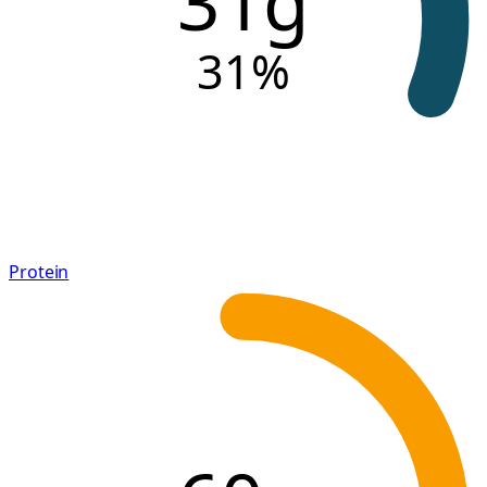
31g
31
%
Protein