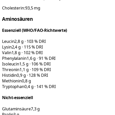
Cholesterin:
93,5
mg
Aminosäuren
Essenziell (WHO/FAO-Richtwerte)
Leucin
2,8 g · 103 % DRI
Lysin
2,4 g · 115 % DRI
Valin
1,8 g · 102 % DRI
Phenylalanin
1,6 g · 91 % DRI
Isoleucin
1,5 g · 106 % DRI
Threonin
1,1 g · 109 % DRI
Histidin
0,9 g · 128 % DRI
Methionin
0,8 g
Tryptophan
0,4 g · 141 % DRI
Nicht-essenziell
Glutaminsäure
7,3 g
Prolin
3 g