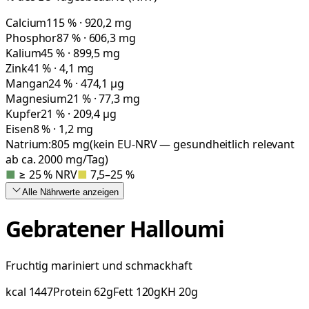
Calcium
115 % · 920,2 mg
Phosphor
87 % · 606,3 mg
Kalium
45 % · 899,5 mg
Zink
41 % · 4,1 mg
Mangan
24 % · 474,1 µg
Magnesium
21 % · 77,3 mg
Kupfer
21 % · 209,4 µg
Eisen
8 % · 1,2 mg
Natrium:
805
mg
(kein EU-NRV — gesundheitlich relevant
ab ca. 2000 mg/Tag)
■
≥ 25 % NRV
■
7,5–25 %
Alle Nährwerte
anzeigen
Gebratener Halloumi
Fruchtig mariniert und schmackhaft
kcal
1447
Protein
62
g
Fett
120
g
KH
20
g