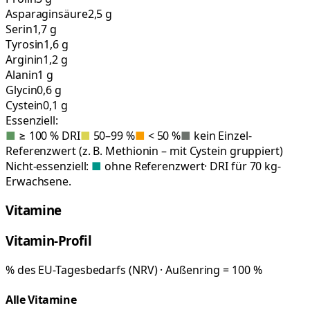
Asparaginsäure
2,5 g
Serin
1,7 g
Tyrosin
1,6 g
Arginin
1,2 g
Alanin
1 g
Glycin
0,6 g
Cystein
0,1 g
Essenziell:
■
≥ 100 % DRI
■
50–99 %
■
< 50 %
■
kein Einzel-
Referenzwert (z. B. Methionin – mit Cystein gruppiert)
Nicht-essenziell:
■
ohne Referenzwert
· DRI für 70 kg-
Erwachsene.
Vitamine
Vitamin-Profil
% des EU-Tagesbedarfs (NRV) · Außenring = 100 %
Alle Vitamine