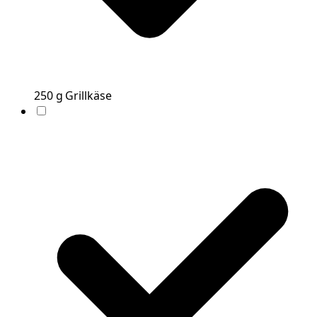
250
g
Grillkäse