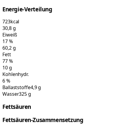
Energie-Verteilung
723
kcal
30,8
g
Eiweiß
17
%
60,2
g
Fett
77
%
10
g
Kohlenhydr.
6
%
Ballaststoffe
4,9 g
Wasser
325 g
Fettsäuren
Fettsäuren-Zusammensetzung