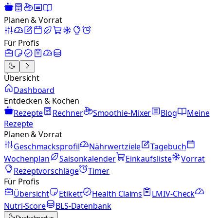
Planen & Vorrat
Für Profis
Übersicht
Dashboard
Entdecken & Kochen
Rezepte
Rechner
Smoothie-Mixer
Blog
Meine
Rezepte
Planen & Vorrat
Geschmacksprofil
Nährwertziele
Tagebuch
Wochenplan
Saisonkalender
Einkaufsliste
Vorrat
Rezeptvorschläge
Timer
Für Profis
Übersicht
Etikett
Health Claims
LMIV-Check
Nutri-Score
BLS-Datenbank