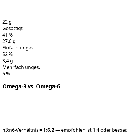
22
g
Gesättigt
41
%
27,6
g
Einfach unges.
52
%
3,4
g
Mehrfach unges.
6
%
Omega-3 vs. Omega-6
n3:n6-Verhältnis =
1:
6,2
— empfohlen ist 1:4 oder besser.