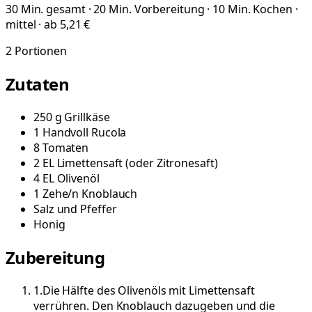
30 Min. gesamt · 20 Min. Vorbereitung · 10 Min. Kochen ·
mittel · ab 5,21 €
2
Portionen
Zutaten
250
g
Grillkäse
1
Handvoll
Rucola
8
Tomaten
2
EL
Limettensaft
(
oder Zitronesaft
)
4
EL
Olivenöl
1
Zehe/n
Knoblauch
Salz und Pfeffer
Honig
Zubereitung
1
.
Die Hälfte des Olivenöls mit Limettensaft
verrühren. Den Knoblauch dazugeben und die