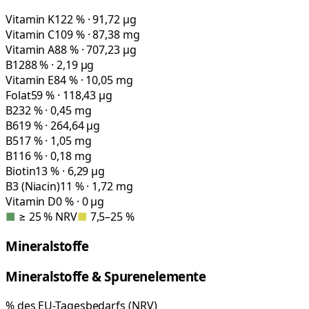
Vitamin K
122 % · 91,72 µg
Vitamin C
109 % · 87,38 mg
Vitamin A
88 % · 707,23 µg
B12
88 % · 2,19 µg
Vitamin E
84 % · 10,05 mg
Folat
59 % · 118,43 µg
B2
32 % · 0,45 mg
B6
19 % · 264,64 µg
B5
17 % · 1,05 mg
B1
16 % · 0,18 mg
Biotin
13 % · 6,29 µg
B3 (Niacin)
11 % · 1,72 mg
Vitamin D
0 % · 0 µg
■
≥ 25 % NRV
■
7,5–25 %
Mineralstoffe
Mineralstoffe & Spurenelemente
% des EU-Tagesbedarfs (NRV)