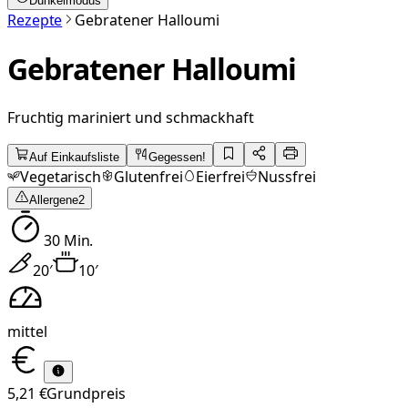
Dunkelmodus
Rezepte
Gebratener Halloumi
Gebratener Halloumi
Fruchtig mariniert und schmackhaft
Auf Einkaufsliste
Gegessen!
Vegetarisch
Glutenfrei
Eierfrei
Nussfrei
Allergene
2
30
Min.
20
′
10
′
mittel
5,21 €
Grundpreis