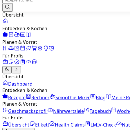
Übersicht
Entdecken & Kochen
Planen & Vorrat
Für Profis
Übersicht
Dashboard
Entdecken & Kochen
Rezepte
Rechner
Smoothie-Mixer
Blog
Meine R
Planen & Vorrat
Geschmacksprofil
Nährwertziele
Tagebuch
Woch
Für Profis
Übersicht
Etikett
Health Claims
LMIV-Check
Nut