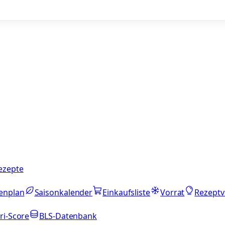
ezepte
enplan
Saisonkalender
Einkaufsliste
Vorrat
Rezeptv
ri-Score
BLS-Datenbank