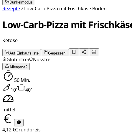
Dunkelmodus
Rezepte
Low-Carb-Pizza mit Frischkäse-Boden
Low-Carb-Pizza mit Frischkä
Ketose
Auf Einkaufsliste
Gegessen!
Glutenfrei
Nussfrei
Allergene
2
50
Min.
10
′
40
′
mittel
4,12 €
Grundpreis