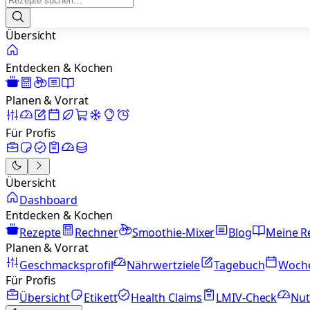
Übersicht
Entdecken & Kochen
Planen & Vorrat
Für Profis
Übersicht
Dashboard
Entdecken & Kochen
Rezepte
Rechner
Smoothie-Mixer
Blog
Meine R
Planen & Vorrat
Geschmacksprofil
Nährwertziele
Tagebuch
Woch
Für Profis
Übersicht
Etikett
Health Claims
LMIV-Check
Nut