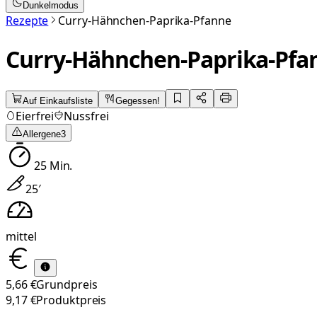
Dunkelmodus
Rezepte
Curry-Hähnchen-Paprika-Pfanne
Curry-Hähnchen-Paprika-Pfa
Auf Einkaufsliste
Gegessen!
Eierfrei
Nussfrei
Allergene
3
25
Min.
25
′
mittel
5,66 €
Grundpreis
9,17 €
Produktpreis