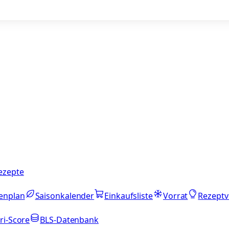
ezepte
enplan
Saisonkalender
Einkaufsliste
Vorrat
Rezeptv
ri-Score
BLS-Datenbank