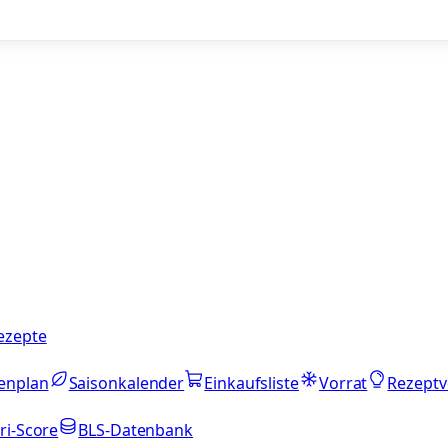
ezepte
enplan
Saisonkalender
Einkaufsliste
Vorrat
Rezeptv
ri-Score
BLS-Datenbank