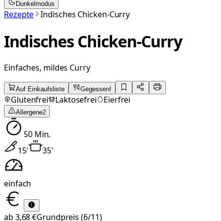
Dunkelmodus
Rezepte
Indisches Chicken-Curry
Indisches Chicken-Curry
Einfaches, mildes Curry
Auf Einkaufsliste
Gegessen!
Glutenfrei
Laktosefrei
Eierfrei
Allergene
2
50
Min.
15
′
35
′
einfach
ab
3,68 €
Grundpreis
(6/11)