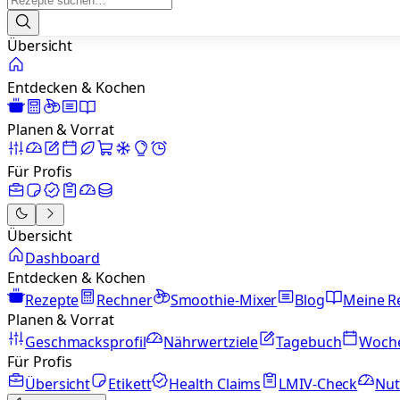
Übersicht
Entdecken & Kochen
Planen & Vorrat
Für Profis
Übersicht
Dashboard
Entdecken & Kochen
Rezepte
Rechner
Smoothie-Mixer
Blog
Meine R
Planen & Vorrat
Geschmacksprofil
Nährwertziele
Tagebuch
Woch
Für Profis
Übersicht
Etikett
Health Claims
LMIV-Check
Nut