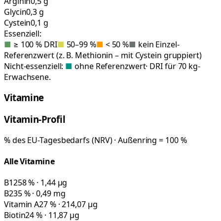
Arginin
0,5 g
Glycin
0,3 g
Cystein
0,1 g
Essenziell:
■
≥ 100 % DRI
■
50–99 %
■
< 50 %
■
kein Einzel-
Referenzwert (z. B. Methionin – mit Cystein gruppiert)
Nicht-essenziell:
■
ohne Referenzwert
· DRI für 70 kg-
Erwachsene.
Vitamine
Vitamin-Profil
% des EU-Tagesbedarfs (NRV) · Außenring = 100 %
Alle Vitamine
B12
58 % · 1,44 µg
B2
35 % · 0,49 mg
Vitamin A
27 % · 214,07 µg
Biotin
24 % · 11,87 µg