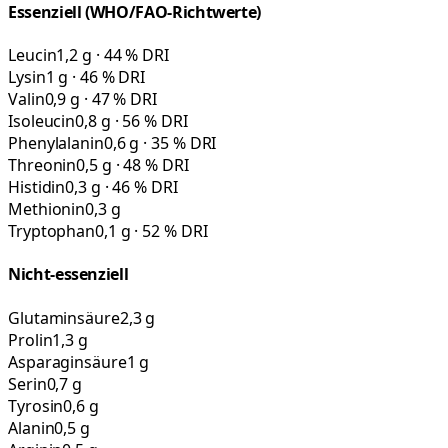
Essenziell (WHO/FAO-Richtwerte)
Leucin
1,2 g · 44 % DRI
Lysin
1 g · 46 % DRI
Valin
0,9 g · 47 % DRI
Isoleucin
0,8 g · 56 % DRI
Phenylalanin
0,6 g · 35 % DRI
Threonin
0,5 g · 48 % DRI
Histidin
0,3 g · 46 % DRI
Methionin
0,3 g
Tryptophan
0,1 g · 52 % DRI
Nicht-essenziell
Glutaminsäure
2,3 g
Prolin
1,3 g
Asparaginsäure
1 g
Serin
0,7 g
Tyrosin
0,6 g
Alanin
0,5 g