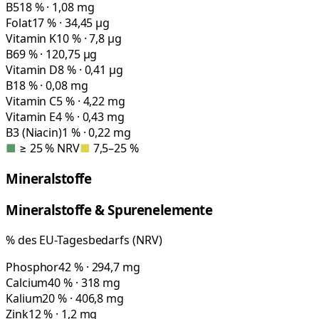
B5
18 % · 1,08 mg
Folat
17 % · 34,45 µg
Vitamin K
10 % · 7,8 µg
B6
9 % · 120,75 µg
Vitamin D
8 % · 0,41 µg
B1
8 % · 0,08 mg
Vitamin C
5 % · 4,22 mg
Vitamin E
4 % · 0,43 mg
B3 (Niacin)
1 % · 0,22 mg
■
≥ 25 % NRV
■
7,5–25 %
Mineralstoffe
Mineralstoffe & Spurenelemente
% des EU-Tagesbedarfs (NRV)
Phosphor
42 % · 294,7 mg
Calcium
40 % · 318 mg
Kalium
20 % · 406,8 mg
Zink
12 % · 1,2 mg