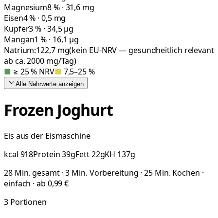
Magnesium
8 % · 31,6 mg
Eisen
4 % · 0,5 mg
Kupfer
3 % · 34,5 µg
Mangan
1 % · 16,1 µg
Natrium:
122,7
mg
(kein EU-NRV — gesundheitlich relevant
ab ca. 2000 mg/Tag)
■
≥ 25 % NRV
■
7,5–25 %
Alle Nährwerte
anzeigen
Frozen Joghurt
Eis aus der Eismaschine
kcal
918
Protein
39
g
Fett
22
g
KH
137
g
28 Min. gesamt · 3 Min. Vorbereitung · 25 Min. Kochen ·
einfach · ab 0,99 €
3
Portionen