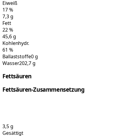
Eiweiß
17
%
7,3
g
Fett
22
%
45,6
g
Kohlenhydr.
61
%
Ballaststoffe
0 g
Wasser
202,7 g
Fettsäuren
Fettsäuren-Zusammensetzung
3,5
g
Gesättigt