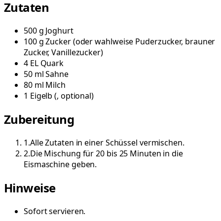
Zutaten
500
g
Joghurt
100
g
Zucker
(
oder wahlweise Puderzucker, brauner
Zucker, Vanillezucker
)
4
EL
Quark
50
ml
Sahne
80
ml
Milch
1
Eigelb
(
, optional
)
Zubereitung
1
.
Alle Zutaten in einer Schüssel vermischen.
2
.
Die Mischung für 20 bis 25 Minuten in die
Eismaschine geben.
Hinweise
Sofort servieren.