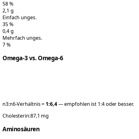
58
%
2,1
g
Einfach unges.
35
%
0,4
g
Mehrfach unges.
7
%
Omega-3 vs. Omega-6
n3:n6-Verhältnis =
1:
6,4
— empfohlen ist 1:4 oder besser.
Cholesterin:
87,1
mg
Aminosäuren