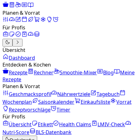
Planen & Vorrat
Für Profis
Übersicht
Dashboard
Entdecken & Kochen
Rezepte
Rechner
Smoothie-Mixer
Blog
Meine
Rezepte
Planen & Vorrat
Geschmacksprofil
Nährwertziele
Tagebuch
Wochenplan
Saisonkalender
Einkaufsliste
Vorrat
Rezeptvorschläge
Timer
Für Profis
Übersicht
Etikett
Health Claims
LMIV-Check
Nutri-Score
BLS-Datenbank