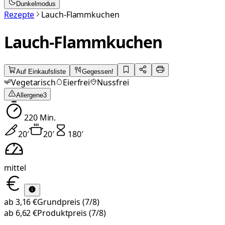
Dunkelmodus
Rezepte
Lauch-Flammkuchen
Lauch-Flammkuchen
Auf Einkaufsliste
Gegessen!
Vegetarisch
Eierfrei
Nussfrei
Allergene
3
220
Min.
20
′
20
′
180
′
mittel
ab
3,16 €
Grundpreis
(7/8)
ab
6,62 €
Produktpreis
(7/8)