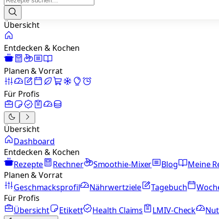
Übersicht
Entdecken & Kochen
Planen & Vorrat
Für Profis
Übersicht
Dashboard
Entdecken & Kochen
Rezepte
Rechner
Smoothie-Mixer
Blog
Meine R
Planen & Vorrat
Geschmacksprofil
Nährwertziele
Tagebuch
Woch
Für Profis
Übersicht
Etikett
Health Claims
LMIV-Check
Nut