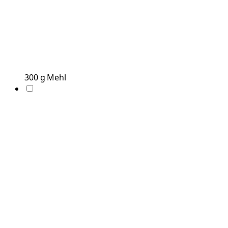
300
g
Mehl