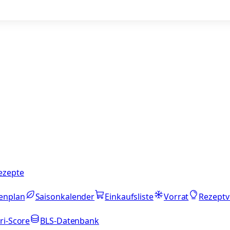
ezepte
enplan
Saisonkalender
Einkaufsliste
Vorrat
Rezeptv
ri-Score
BLS-Datenbank