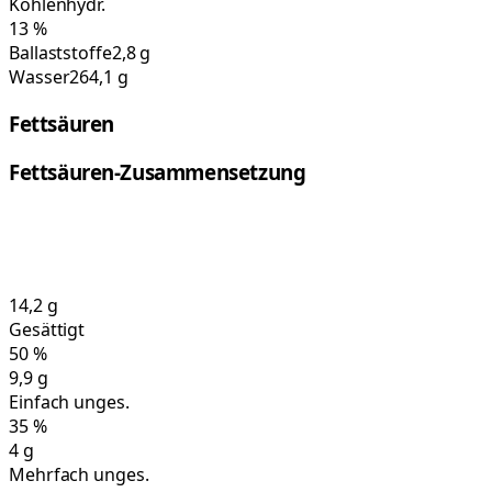
Kohlenhydr.
13
%
Ballaststoffe
2,8 g
Wasser
264,1 g
Fettsäuren
Fettsäuren-Zusammensetzung
14,2
g
Gesättigt
50
%
9,9
g
Einfach unges.
35
%
4
g
Mehrfach unges.