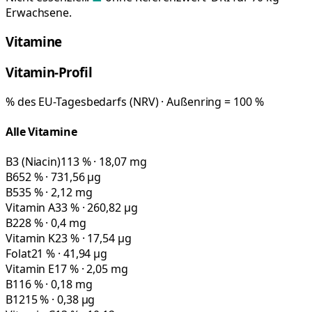
Erwachsene.
Vitamine
Vitamin-Profil
% des EU-Tagesbedarfs (NRV) · Außenring = 100 %
Alle Vitamine
B3 (Niacin)
113 % · 18,07 mg
B6
52 % · 731,56 µg
B5
35 % · 2,12 mg
Vitamin A
33 % · 260,82 µg
B2
28 % · 0,4 mg
Vitamin K
23 % · 17,54 µg
Folat
21 % · 41,94 µg
Vitamin E
17 % · 2,05 mg
B1
16 % · 0,18 mg
B12
15 % · 0,38 µg