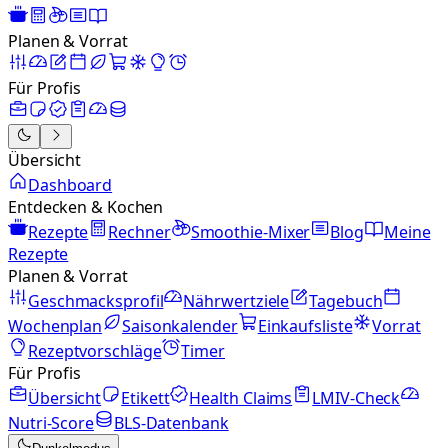
Planen & Vorrat
Für Profis
Übersicht
Dashboard
Entdecken & Kochen
Rezepte
Rechner
Smoothie-Mixer
Blog
Meine
Rezepte
Planen & Vorrat
Geschmacksprofil
Nährwertziele
Tagebuch
Wochenplan
Saisonkalender
Einkaufsliste
Vorrat
Rezeptvorschläge
Timer
Für Profis
Übersicht
Etikett
Health Claims
LMIV-Check
Nutri-Score
BLS-Datenbank