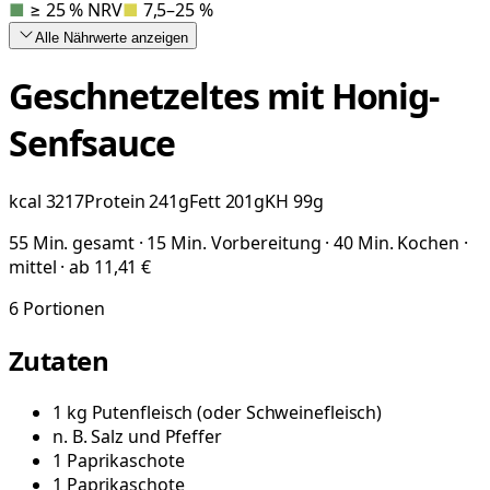
■
≥ 25 % NRV
■
7,5–25 %
Alle Nährwerte
anzeigen
Geschnetzeltes mit Honig-
Senfsauce
kcal
3217
Protein
241
g
Fett
201
g
KH
99
g
55 Min. gesamt · 15 Min. Vorbereitung · 40 Min. Kochen ·
mittel · ab 11,41 €
6
Portionen
Zutaten
1
kg
Putenfleisch
(
oder Schweinefleisch
)
n. B.
Salz und Pfeffer
1
Paprikaschote
1
Paprikaschote