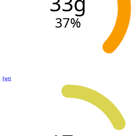
33g
37
%
Fett