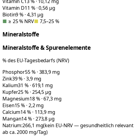
Vitamin C
13 % · 10,12 mg
Vitamin D
11 % · 0,56 µg
Biotin
9 % · 4,31 µg
■
≥ 25 % NRV
■
7,5–25 %
Mineralstoffe
Mineralstoffe & Spurenelemente
% des EU-Tagesbedarfs (NRV)
Phosphor
55 % · 383,9 mg
Zink
39 % · 3,9 mg
Kalium
31 % · 619,1 mg
Kupfer
25 % · 254,5 µg
Magnesium
18 % · 67,3 mg
Eisen
15 % · 2,2 mg
Calcium
14 % · 113,9 mg
Mangan
14 % · 273,8 µg
Natrium:
266,1
mg
(kein EU-NRV — gesundheitlich relevant
ab ca. 2000 mg/Tag)