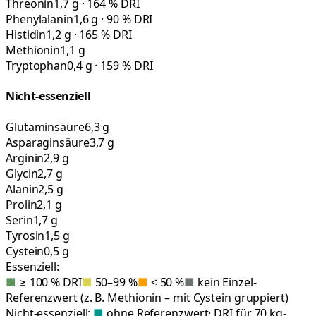
Threonin
1,7 g · 164 % DRI
Phenylalanin
1,6 g · 90 % DRI
Histidin
1,2 g · 165 % DRI
Methionin
1,1 g
Tryptophan
0,4 g · 159 % DRI
Nicht-essenziell
Glutaminsäure
6,3 g
Asparaginsäure
3,7 g
Arginin
2,9 g
Glycin
2,7 g
Alanin
2,5 g
Prolin
2,1 g
Serin
1,7 g
Tyrosin
1,5 g
Cystein
0,5 g
Essenziell:
■
≥ 100 % DRI
■
50–99 %
■
< 50 %
■
kein Einzel-
Referenzwert (z. B. Methionin – mit Cystein gruppiert)
Nicht-essenziell:
■
ohne Referenzwert
· DRI für 70 kg-