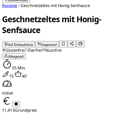
Dunkelmodus
Rezepte
Geschnetzeltes mit Honig-Senfsauce
Geschnetzeltes mit Honig-
Senfsauce
Auf Einkaufsliste
Gegessen!
Glutenfrei
Eierfrei
Nussfrei
Allergene
4
55
Min.
15
′
40
′
mittel
11,41 €
Grundpreis