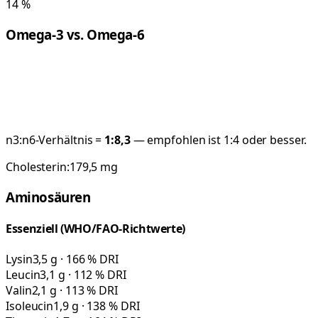
14
%
Omega-3 vs. Omega-6
n3:n6-Verhältnis =
1:
8,3
— empfohlen ist 1:4 oder besser.
Cholesterin:
179,5
mg
Aminosäuren
Essenziell (WHO/FAO-Richtwerte)
Lysin
3,5 g · 166 % DRI
Leucin
3,1 g · 112 % DRI
Valin
2,1 g · 113 % DRI
Isoleucin
1,9 g · 138 % DRI