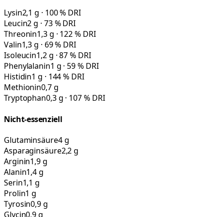
Lysin
2,1 g · 100 % DRI
Leucin
2 g · 73 % DRI
Threonin
1,3 g · 122 % DRI
Valin
1,3 g · 69 % DRI
Isoleucin
1,2 g · 87 % DRI
Phenylalanin
1 g · 59 % DRI
Histidin
1 g · 144 % DRI
Methionin
0,7 g
Tryptophan
0,3 g · 107 % DRI
Nicht-essenziell
Glutaminsäure
4 g
Asparaginsäure
2,2 g
Arginin
1,9 g
Alanin
1,4 g
Serin
1,1 g
Prolin
1 g
Tyrosin
0,9 g
Glycin
0,9 g