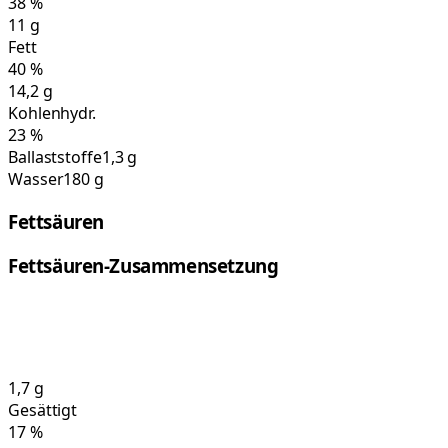
38
%
11
g
Fett
40
%
14,2
g
Kohlenhydr.
23
%
Ballaststoffe
1,3 g
Wasser
180 g
Fettsäuren
Fettsäuren-Zusammensetzung
1,7
g
Gesättigt
17
%