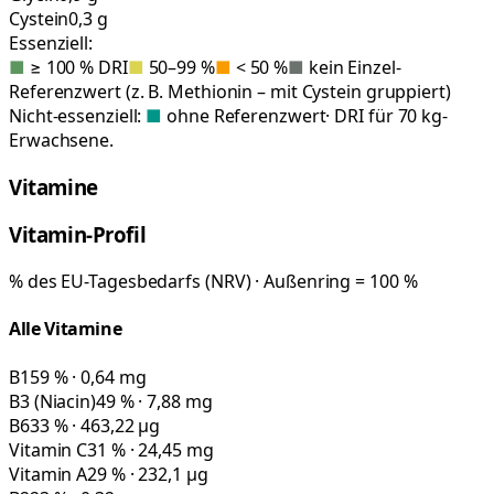
Cystein
0,3 g
Essenziell:
■
≥ 100 % DRI
■
50–99 %
■
< 50 %
■
kein Einzel-
Referenzwert (z. B. Methionin – mit Cystein gruppiert)
Nicht-essenziell:
■
ohne Referenzwert
· DRI für 70 kg-
Erwachsene.
Vitamine
Vitamin-Profil
% des EU-Tagesbedarfs (NRV) · Außenring = 100 %
Alle Vitamine
B1
59 % · 0,64 mg
B3 (Niacin)
49 % · 7,88 mg
B6
33 % · 463,22 µg
Vitamin C
31 % · 24,45 mg
Vitamin A
29 % · 232,1 µg