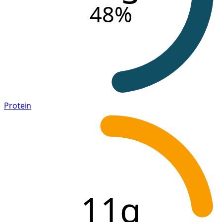
48
%
Protein
11g