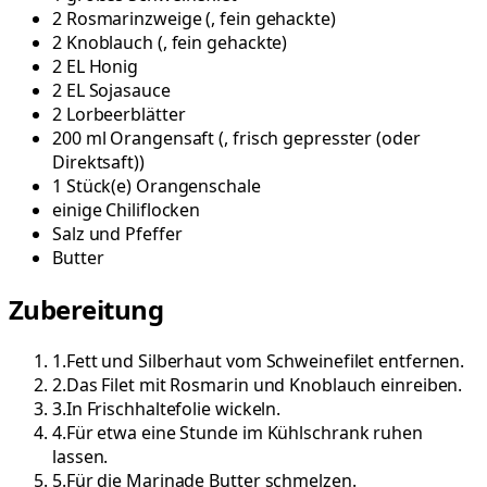
2
Rosmarinzweige
(
, fein gehackte
)
2
Knoblauch
(
, fein gehackte
)
2
EL
Honig
2
EL
Sojasauce
2
Lorbeerblätter
200
ml
Orangensaft
(
, frisch gepresster (oder
Direktsaft)
)
1
Stück(e)
Orangenschale
einige
Chiliflocken
Salz und Pfeffer
Butter
Zubereitung
1
.
Fett und Silberhaut vom Schweinefilet entfernen.
2
.
Das Filet mit Rosmarin und Knoblauch einreiben.
3
.
In Frischhaltefolie wickeln.
4
.
Für etwa eine Stunde im Kühlschrank ruhen
lassen.
5
.
Für die Marinade Butter schmelzen.