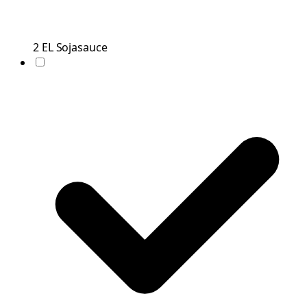
2
EL
Sojasauce