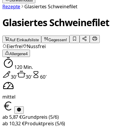
Dunkelmodus
Rezepte
Glasiertes Schweinefilet
Glasiertes Schweinefilet
Auf Einkaufsliste
Gegessen!
Eierfrei
Nussfrei
Allergene
4
120
Min.
30
′
30
′
60
′
mittel
ab
5,87 €
Grundpreis
(5/6)
ab
10,32 €
Produktpreis
(5/6)