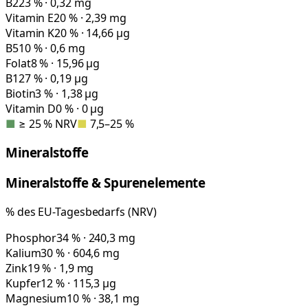
B2
23 % · 0,32 mg
Vitamin E
20 % · 2,39 mg
Vitamin K
20 % · 14,66 µg
B5
10 % · 0,6 mg
Folat
8 % · 15,96 µg
B12
7 % · 0,19 µg
Biotin
3 % · 1,38 µg
Vitamin D
0 % · 0 µg
■
≥ 25 % NRV
■
7,5–25 %
Mineralstoffe
Mineralstoffe & Spurenelemente
% des EU-Tagesbedarfs (NRV)
Phosphor
34 % · 240,3 mg
Kalium
30 % · 604,6 mg
Zink
19 % · 1,9 mg
Kupfer
12 % · 115,3 µg
Magnesium
10 % · 38,1 mg