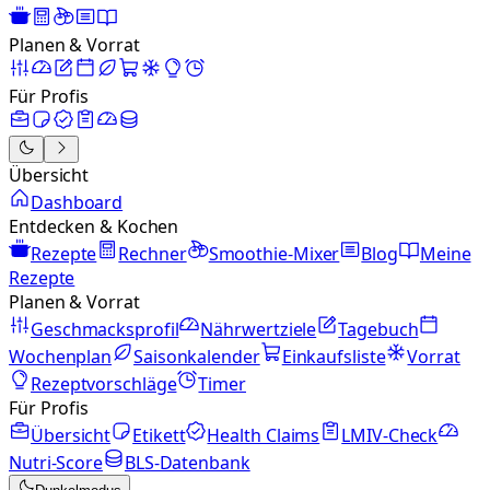
Planen & Vorrat
Für Profis
Übersicht
Dashboard
Entdecken & Kochen
Rezepte
Rechner
Smoothie-Mixer
Blog
Meine
Rezepte
Planen & Vorrat
Geschmacksprofil
Nährwertziele
Tagebuch
Wochenplan
Saisonkalender
Einkaufsliste
Vorrat
Rezeptvorschläge
Timer
Für Profis
Übersicht
Etikett
Health Claims
LMIV-Check
Nutri-Score
BLS-Datenbank