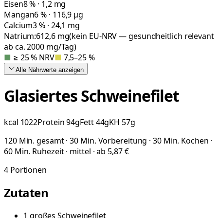
Eisen
8 % · 1,2 mg
Mangan
6 % · 116,9 µg
Calcium
3 % · 24,1 mg
Natrium:
612,6
mg
(kein EU-NRV — gesundheitlich relevant
ab ca. 2000 mg/Tag)
■
≥ 25 % NRV
■
7,5–25 %
Alle Nährwerte
anzeigen
Glasiertes Schweinefilet
kcal
1022
Protein
94
g
Fett
44
g
KH
57
g
120 Min. gesamt · 30 Min. Vorbereitung · 30 Min. Kochen ·
60 Min. Ruhezeit · mittel · ab 5,87 €
4
Portionen
Zutaten
1
großes
Schweinefilet