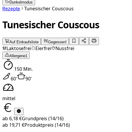
Dunkelmodus
Rezepte
Tunesischer Couscous
Tunesischer Couscous
Auf Einkaufsliste
Gegessen!
Laktosefrei
Eierfrei
Nussfrei
Allergene
1
150
Min.
60
′
90
′
mittel
ab
6,18 €
Grundpreis
(14/16)
ab
19,71 €
Produktpreis
(14/16)