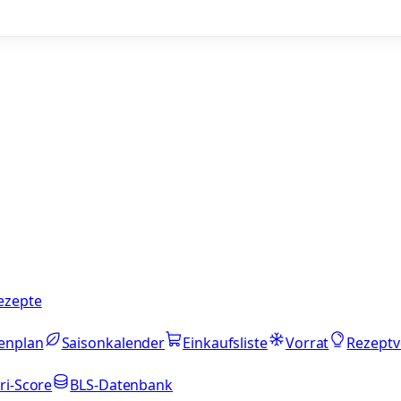
ezepte
enplan
Saisonkalender
Einkaufsliste
Vorrat
Rezeptv
ri-Score
BLS-Datenbank