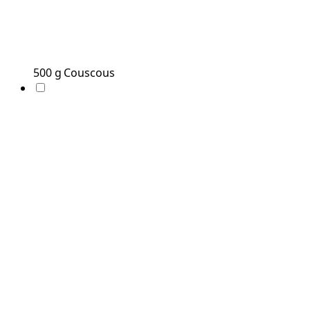
500
g
Couscous