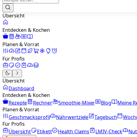
Übersicht
Entdecken & Kochen
Planen & Vorrat
Für Profis
Übersicht
Dashboard
Entdecken & Kochen
Rezepte
Rechner
Smoothie-Mixer
Blog
Meine R
Planen & Vorrat
Geschmacksprofil
Nährwertziele
Tagebuch
Woch
Für Profis
Übersicht
Etikett
Health Claims
LMIV-Check
Nut