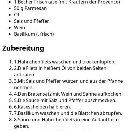
1
Becher
Frischkäse
(
mit Kräutern der Provence
)
50
g
Parmesan
Öl
Salz und Pfeffer
Wein
Basilikum
(
, frisch
)
Zubereitung
1
.
Hähnchenfilets waschen und trockentupfen.
2
.
Die Filets in heißem Öl von beiden Seiten
anbraten.
3
.
Mit Salz und Pfeffer würzen und aus der Pfanne
nehmen.
4
.
Den Bratensatz mit Wein und Sahne aufkochen.
5
.
Die Sauce mit Salz und Pfeffer abschmecken.
6
.
Käsescheiben halbieren.
7
.
Basilikum waschen und die Blättchen abzupfen.
8
.
Sauce und Hähnchenfilets in eine Auflaufform
geben.