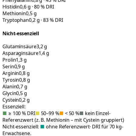
Phenylalanin
0,8 g · 45 % DRI
Histidin
0,6 g · 80 % DRI
Methionin
0,5 g
Tryptophan
0,2 g · 83 % DRI
Nicht-essenziell
Glutaminsäure
3,2 g
Asparaginsäure
1,4 g
Prolin
1,3 g
Serin
0,9 g
Arginin
0,8 g
Tyrosin
0,8 g
Alanin
0,7 g
Glycin
0,5 g
Cystein
0,2 g
Essenziell:
■
≥ 100 % DRI
■
50–99 %
■
< 50 %
■
kein Einzel-
Referenzwert (z. B. Methionin – mit Cystein gruppiert)
Nicht-essenziell:
■
ohne Referenzwert
· DRI für 70 kg-
Erwachsene.