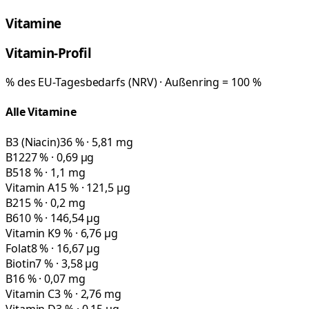
Vitamine
Vitamin-Profil
% des EU-Tagesbedarfs (NRV) · Außenring = 100 %
Alle Vitamine
B3 (Niacin)
36 % · 5,81 mg
B12
27 % · 0,69 µg
B5
18 % · 1,1 mg
Vitamin A
15 % · 121,5 µg
B2
15 % · 0,2 mg
B6
10 % · 146,54 µg
Vitamin K
9 % · 6,76 µg
Folat
8 % · 16,67 µg
Biotin
7 % · 3,58 µg
B1
6 % · 0,07 mg
Vitamin C
3 % · 2,76 mg
Vitamin D
3 % · 0,15 µg