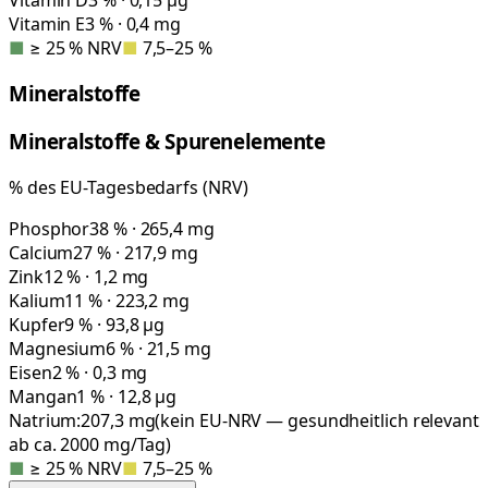
Vitamin E
3 % · 0,4 mg
■
≥ 25 % NRV
■
7,5–25 %
Mineralstoffe
Mineralstoffe & Spurenelemente
% des EU-Tagesbedarfs (NRV)
Phosphor
38 % · 265,4 mg
Calcium
27 % · 217,9 mg
Zink
12 % · 1,2 mg
Kalium
11 % · 223,2 mg
Kupfer
9 % · 93,8 µg
Magnesium
6 % · 21,5 mg
Eisen
2 % · 0,3 mg
Mangan
1 % · 12,8 µg
Natrium:
207,3
mg
(kein EU-NRV — gesundheitlich relevant
ab ca. 2000 mg/Tag)
■
≥ 25 % NRV
■
7,5–25 %