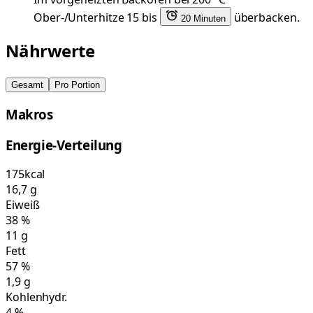
Ober-/Unterhitze 15 bis
überbacken.
20 Minuten
Nährwerte
Gesamt
Pro Portion
Makros
Energie-Verteilung
175
kcal
16,7
g
Eiweiß
38
%
11
g
Fett
57
%
1,9
g
Kohlenhydr.
4
%