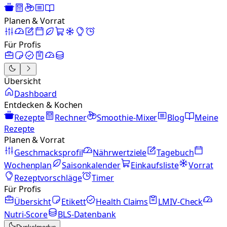
Planen & Vorrat
Für Profis
Übersicht
Dashboard
Entdecken & Kochen
Rezepte
Rechner
Smoothie-Mixer
Blog
Meine
Rezepte
Planen & Vorrat
Geschmacksprofil
Nährwertziele
Tagebuch
Wochenplan
Saisonkalender
Einkaufsliste
Vorrat
Rezeptvorschläge
Timer
Für Profis
Übersicht
Etikett
Health Claims
LMIV-Check
Nutri-Score
BLS-Datenbank