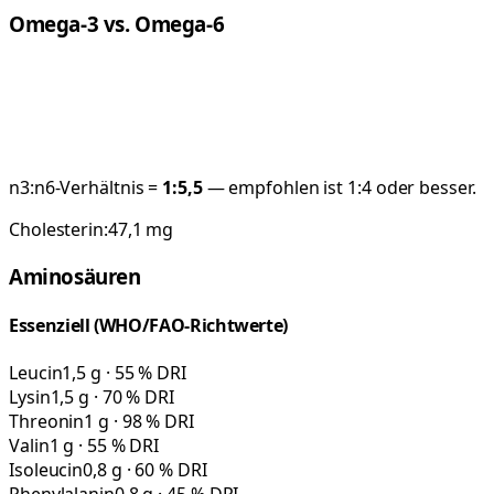
Omega-3 vs. Omega-6
n3:n6-Verhältnis =
1:
5,5
— empfohlen ist 1:4 oder besser.
Cholesterin:
47,1
mg
Aminosäuren
Essenziell (WHO/FAO-Richtwerte)
Leucin
1,5 g · 55 % DRI
Lysin
1,5 g · 70 % DRI
Threonin
1 g · 98 % DRI
Valin
1 g · 55 % DRI
Isoleucin
0,8 g · 60 % DRI