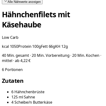
Alle Nährwerte
anzeigen
Hähnchenfilets mit
Käsehaube
Low Carb
kcal
1050
Protein
100
g
Fett
66
g
KH
12
g
40 Min. gesamt · 20 Min. Vorbereitung · 20 Min. Kochen ·
mittel · ab 4,22 €
6
Portionen
Zutaten
6
Hähnchenbrüste
125
ml
Sahne
4
Scheibe/n
Butterkäse