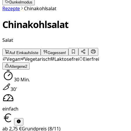
Dunkelmodus
Rezepte
Chinakohlsalat
Chinakohlsalat
Salat
Auf Einkaufsliste
Gegessen!
Vegan
Vegetarisch
Laktosefrei
Eierfrei
Allergene
2
30
Min.
30
′
einfach
ab
2,75 €
Grundpreis
(8/11)