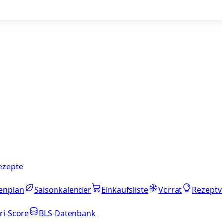
ezepte
enplan
Saisonkalender
Einkaufsliste
Vorrat
Rezeptv
ri-Score
BLS-Datenbank