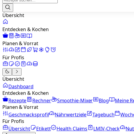
Übersicht
Entdecken & Kochen
Planen & Vorrat
Für Profis
Übersicht
Dashboard
Entdecken & Kochen
Rezepte
Rechner
Smoothie-Mixer
Blog
Meine R
Planen & Vorrat
Geschmacksprofil
Nährwertziele
Tagebuch
Woch
Für Profis
Übersicht
Etikett
Health Claims
LMIV-Check
Nut