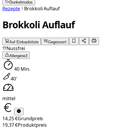
Dunkelmodus
Rezepte
Brokkoli Auflauf
Brokkoli Auflauf
Auf Einkaufsliste
Gegessen!
Nussfrei
Allergene
3
40
Min.
40
′
mittel
14,25 €
Grundpreis
19,37 €
Produktpreis