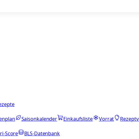
ezepte
enplan
Saisonkalender
Einkaufsliste
Vorrat
Rezeptv
ri-Score
BLS-Datenbank