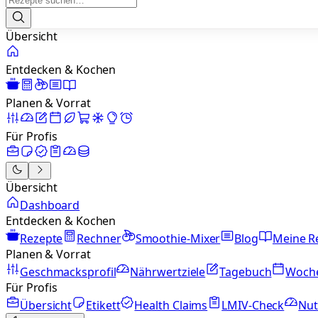
Übersicht
Entdecken & Kochen
Planen & Vorrat
Für Profis
Übersicht
Dashboard
Entdecken & Kochen
Rezepte
Rechner
Smoothie-Mixer
Blog
Meine R
Planen & Vorrat
Geschmacksprofil
Nährwertziele
Tagebuch
Woch
Für Profis
Übersicht
Etikett
Health Claims
LMIV-Check
Nut