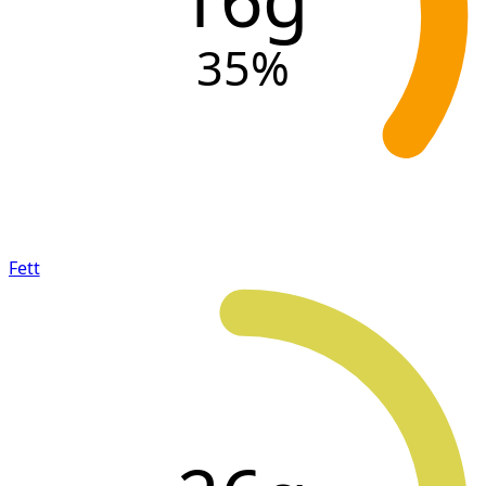
35
%
Fett