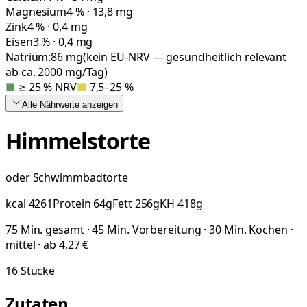
Magnesium
4 % · 13,8 mg
Zink
4 % · 0,4 mg
Eisen
3 % · 0,4 mg
Natrium:
86
mg
(kein EU-NRV — gesundheitlich relevant
ab ca. 2000 mg/Tag)
■
≥ 25 % NRV
■
7,5–25 %
Alle Nährwerte
anzeigen
Himmelstorte
oder Schwimmbadtorte
kcal
4261
Protein
64
g
Fett
256
g
KH
418
g
75 Min. gesamt · 45 Min. Vorbereitung · 30 Min. Kochen ·
mittel · ab 4,27 €
16
Stücke
Zutaten