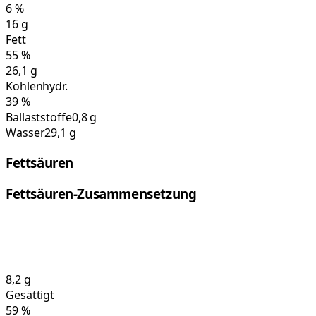
6
%
16
g
Fett
55
%
26,1
g
Kohlenhydr.
39
%
Ballaststoffe
0,8 g
Wasser
29,1 g
Fettsäuren
Fettsäuren-Zusammensetzung
8,2
g
Gesättigt
59
%