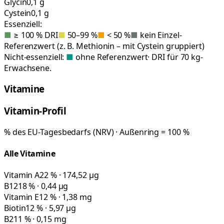
Glycin
0,1 g
Cystein
0,1 g
Essenziell:
■
≥ 100 % DRI
■
50–99 %
■
< 50 %
■
kein Einzel-
Referenzwert (z. B. Methionin – mit Cystein gruppiert)
Nicht-essenziell:
■
ohne Referenzwert
· DRI für 70 kg-
Erwachsene.
Vitamine
Vitamin-Profil
% des EU-Tagesbedarfs (NRV) · Außenring = 100 %
Alle Vitamine
Vitamin A
22 % · 174,52 µg
B12
18 % · 0,44 µg
Vitamin E
12 % · 1,38 mg
Biotin
12 % · 5,97 µg
B2
11 % · 0,15 mg