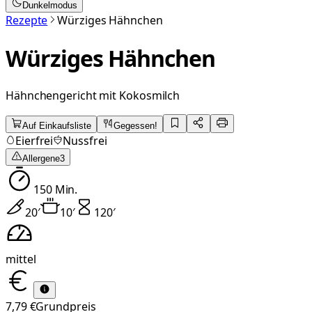
Dunkelmodus
Rezepte
Würziges Hähnchen
Würziges Hähnchen
Hähnchengericht mit Kokosmilch
Auf Einkaufsliste
Gegessen!
Eierfrei
Nussfrei
Allergene
3
150
Min.
20
′
10
′
120
′
mittel
7,79 €
Grundpreis