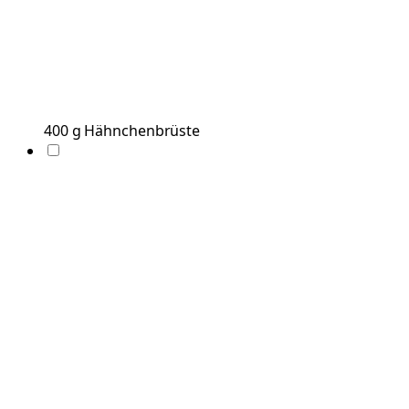
400
g
Hähnchenbrüste