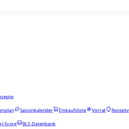
ezepte
enplan
Saisonkalender
Einkaufsliste
Vorrat
Rezeptv
ri-Score
BLS-Datenbank