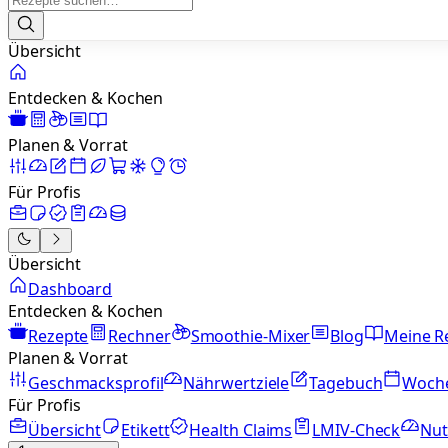
Übersicht
Entdecken & Kochen
Planen & Vorrat
Für Profis
Übersicht
Dashboard
Entdecken & Kochen
Rezepte
Rechner
Smoothie-Mixer
Blog
Meine R
Planen & Vorrat
Geschmacksprofil
Nährwertziele
Tagebuch
Woch
Für Profis
Übersicht
Etikett
Health Claims
LMIV-Check
Nut