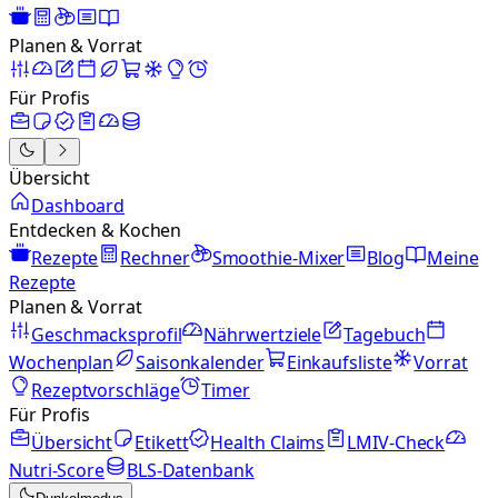
Planen & Vorrat
Für Profis
Übersicht
Dashboard
Entdecken & Kochen
Rezepte
Rechner
Smoothie-Mixer
Blog
Meine
Rezepte
Planen & Vorrat
Geschmacksprofil
Nährwertziele
Tagebuch
Wochenplan
Saisonkalender
Einkaufsliste
Vorrat
Rezeptvorschläge
Timer
Für Profis
Übersicht
Etikett
Health Claims
LMIV-Check
Nutri-Score
BLS-Datenbank