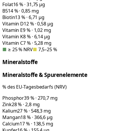
Folat
16 % · 31,75 µg
B5
14 % · 0,85 mg
Biotin
13 % · 6,71 µg
Vitamin D
12 % · 0,58 µg
Vitamin E
9 % · 1,02 mg
Vitamin K
8 % · 6,14 µg
Vitamin C
7 % · 5,28 mg
■
≥ 25 % NRV
■
7,5–25 %
Mineralstoffe
Mineralstoffe & Spurenelemente
% des EU-Tagesbedarfs (NRV)
Phosphor
39 % · 270,7 mg
Zink
28 % · 2,8 mg
Kalium
27 % · 548,3 mg
Mangan
18 % · 366,6 µg
Calcium
17 % · 138,5 mg
Kupfer
16 % · 155,4 µg