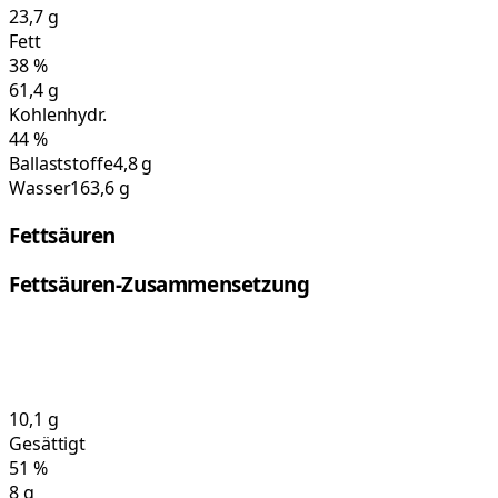
23,7
g
Fett
38
%
61,4
g
Kohlenhydr.
44
%
Ballaststoffe
4,8 g
Wasser
163,6 g
Fettsäuren
Fettsäuren-Zusammensetzung
10,1
g
Gesättigt
51
%
8
g