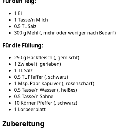
Für den Teig:
1
Ei
1
Tasse/n
Milch
0.5
TL
Salz
300
g
Mehl
(
, mehr oder weniger nach Bedarf
)
Für die Füllung:
250
g
Hackfleisch
(
, gemischt
)
1
Zwiebel
(
, gerieben
)
1
TL
Salz
0.5
TL
Pfeffer
(
, schwarz
)
1
Msp.
Paprikapulver
(
, rosenscharf
)
0.5
Tasse/n
Wasser
(
, heißes
)
0.5
Tasse/n
Sahne
10
Körner
Pfeffer
(
, schwarz
)
1
Lorbeerblatt
Zubereitung