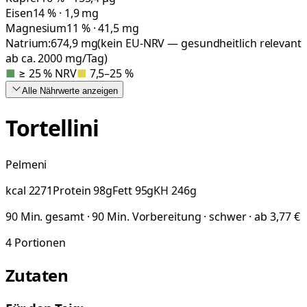
Eisen
14 % · 1,9 mg
Magnesium
11 % · 41,5 mg
Natrium:
674,9
mg
(kein EU-NRV — gesundheitlich relevant
ab ca. 2000 mg/Tag)
■
≥ 25 % NRV
■
7,5–25 %
Alle Nährwerte
anzeigen
Tortellini
Pelmeni
kcal
2271
Protein
98
g
Fett
95
g
KH
246
g
90 Min. gesamt · 90 Min. Vorbereitung · schwer · ab 3,77 €
4
Portionen
Zutaten