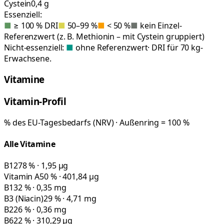
Cystein
0,4 g
Essenziell:
■
≥ 100 % DRI
■
50–99 %
■
< 50 %
■
kein Einzel-
Referenzwert (z. B. Methionin – mit Cystein gruppiert)
Nicht-essenziell:
■
ohne Referenzwert
· DRI für 70 kg-
Erwachsene.
Vitamine
Vitamin-Profil
% des EU-Tagesbedarfs (NRV) · Außenring = 100 %
Alle Vitamine
B12
78 % · 1,95 µg
Vitamin A
50 % · 401,84 µg
B1
32 % · 0,35 mg
B3 (Niacin)
29 % · 4,71 mg
B2
26 % · 0,36 mg
B6
22 % · 310,29 µg