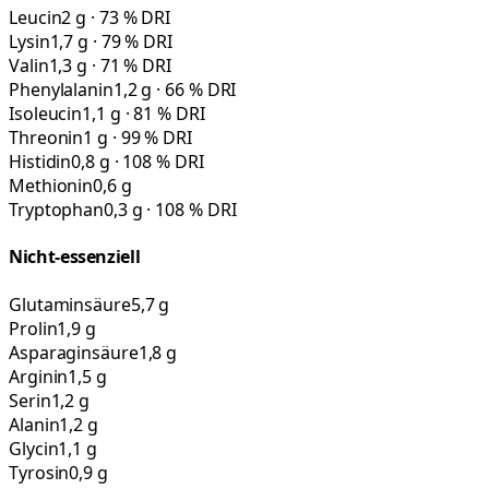
Leucin
2 g · 73 % DRI
Lysin
1,7 g · 79 % DRI
Valin
1,3 g · 71 % DRI
Phenylalanin
1,2 g · 66 % DRI
Isoleucin
1,1 g · 81 % DRI
Threonin
1 g · 99 % DRI
Histidin
0,8 g · 108 % DRI
Methionin
0,6 g
Tryptophan
0,3 g · 108 % DRI
Nicht-essenziell
Glutaminsäure
5,7 g
Prolin
1,9 g
Asparaginsäure
1,8 g
Arginin
1,5 g
Serin
1,2 g
Alanin
1,2 g
Glycin
1,1 g
Tyrosin
0,9 g