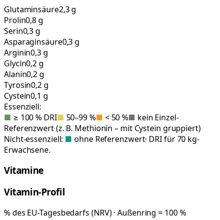
Glutaminsäure
2,3 g
Prolin
0,8 g
Serin
0,3 g
Asparaginsäure
0,3 g
Arginin
0,3 g
Glycin
0,2 g
Alanin
0,2 g
Tyrosin
0,2 g
Cystein
0,1 g
Essenziell:
■
≥ 100 % DRI
■
50–99 %
■
< 50 %
■
kein Einzel-
Referenzwert (z. B. Methionin – mit Cystein gruppiert)
Nicht-essenziell:
■
ohne Referenzwert
· DRI für 70 kg-
Erwachsene.
Vitamine
Vitamin-Profil
% des EU-Tagesbedarfs (NRV) · Außenring = 100 %