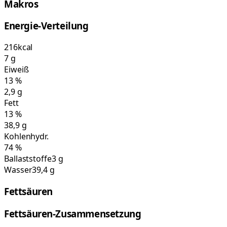
Makros
Energie-Verteilung
216
kcal
7
g
Eiweiß
13
%
2,9
g
Fett
13
%
38,9
g
Kohlenhydr.
74
%
Ballaststoffe
3 g
Wasser
39,4 g
Fettsäuren
Fettsäuren-Zusammensetzung