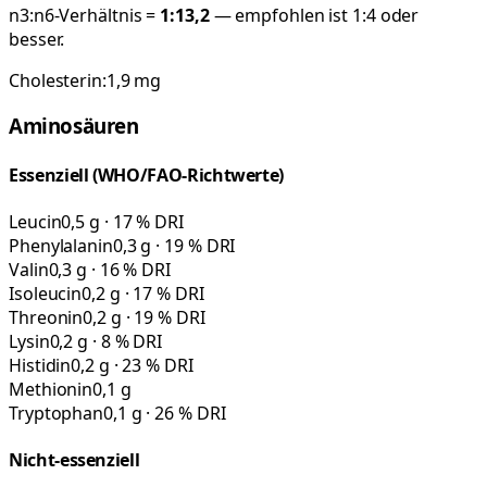
n3:n6-Verhältnis =
1:
13,2
— empfohlen ist 1:4 oder
besser.
Cholesterin:
1,9
mg
Aminosäuren
Essenziell (WHO/FAO-Richtwerte)
Leucin
0,5 g · 17 % DRI
Phenylalanin
0,3 g · 19 % DRI
Valin
0,3 g · 16 % DRI
Isoleucin
0,2 g · 17 % DRI
Threonin
0,2 g · 19 % DRI
Lysin
0,2 g · 8 % DRI
Histidin
0,2 g · 23 % DRI
Methionin
0,1 g
Tryptophan
0,1 g · 26 % DRI
Nicht-essenziell