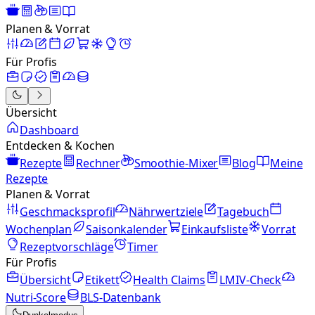
Planen & Vorrat
Für Profis
Übersicht
Dashboard
Entdecken & Kochen
Rezepte
Rechner
Smoothie-Mixer
Blog
Meine
Rezepte
Planen & Vorrat
Geschmacksprofil
Nährwertziele
Tagebuch
Wochenplan
Saisonkalender
Einkaufsliste
Vorrat
Rezeptvorschläge
Timer
Für Profis
Übersicht
Etikett
Health Claims
LMIV-Check
Nutri-Score
BLS-Datenbank