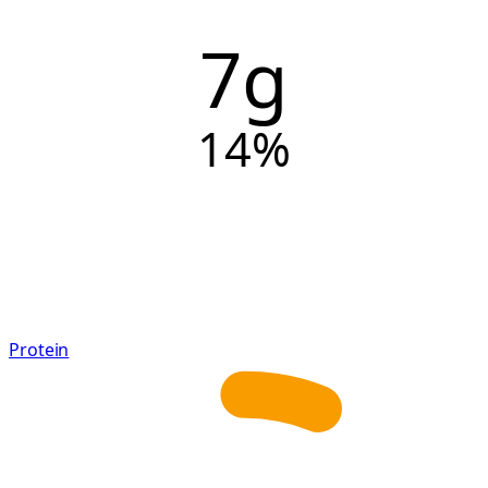
7g
14
%
Protein