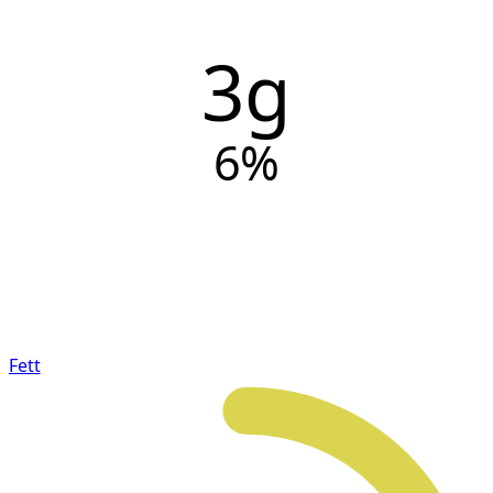
3g
6
%
Fett