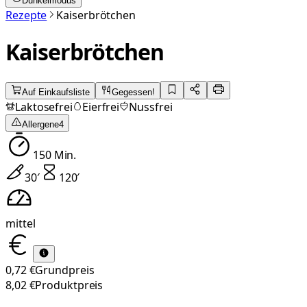
Dunkelmodus
Rezepte
Kaiserbrötchen
Kaiserbrötchen
Auf Einkaufsliste
Gegessen!
Laktosefrei
Eierfrei
Nussfrei
Allergene
4
150
Min.
30
′
120
′
mittel
0,72 €
Grundpreis
8,02 €
Produktpreis