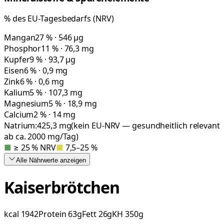
% des EU-Tagesbedarfs (NRV)
Mangan
27 % · 546 µg
Phosphor
11 % · 76,3 mg
Kupfer
9 % · 93,7 µg
Eisen
6 % · 0,9 mg
Zink
6 % · 0,6 mg
Kalium
5 % · 107,3 mg
Magnesium
5 % · 18,9 mg
Calcium
2 % · 14 mg
Natrium:
425,3
mg
(kein EU-NRV — gesundheitlich relevant
ab ca. 2000 mg/Tag)
■
≥ 25 % NRV
■
7,5–25 %
Alle Nährwerte
anzeigen
Kaiserbrötchen
kcal
1942
Protein
63
g
Fett
26
g
KH
350
g