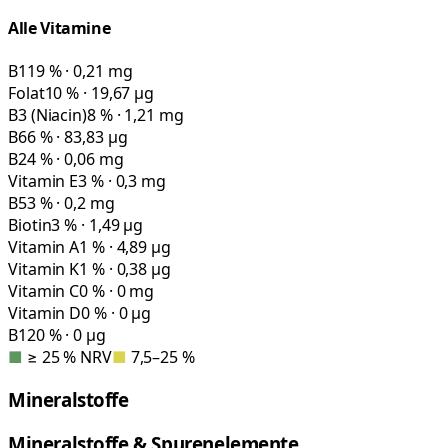
Alle Vitamine
B1
19 % · 0,21 mg
Folat
10 % · 19,67 µg
B3 (Niacin)
8 % · 1,21 mg
B6
6 % · 83,83 µg
B2
4 % · 0,06 mg
Vitamin E
3 % · 0,3 mg
B5
3 % · 0,2 mg
Biotin
3 % · 1,49 µg
Vitamin A
1 % · 4,89 µg
Vitamin K
1 % · 0,38 µg
Vitamin C
0 % · 0 mg
Vitamin D
0 % · 0 µg
B12
0 % · 0 µg
■
≥ 25 % NRV
■
7,5–25 %
Mineralstoffe
Mineralstoffe & Spurenelemente