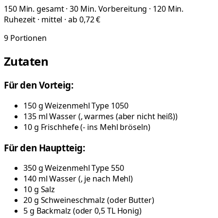
150 Min. gesamt · 30 Min. Vorbereitung · 120 Min.
Ruhezeit · mittel · ab 0,72 €
9
Portionen
Zutaten
Für den Vorteig:
150
g
Weizenmehl Type 1050
135
ml
Wasser
(
, warmes (aber nicht heiß)
)
10
g
Frischhefe
(
- ins Mehl bröseln
)
Für den Hauptteig:
350
g
Weizenmehl Type 550
140
ml
Wasser
(
, je nach Mehl
)
10
g
Salz
20
g
Schweineschmalz
(
oder Butter
)
5
g
Backmalz
(
oder 0,5 TL Honig
)