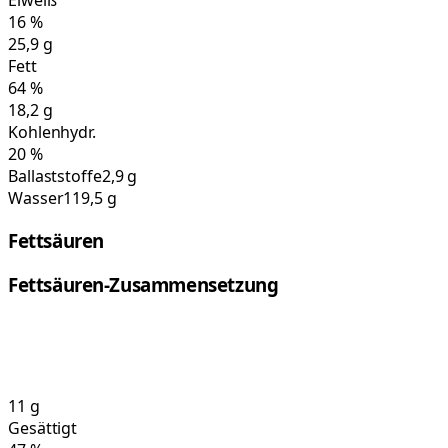
Eiweiß
16
%
25,9
g
Fett
64
%
18,2
g
Kohlenhydr.
20
%
Ballaststoffe
2,9 g
Wasser
119,5 g
Fettsäuren
Fettsäuren-Zusammensetzung
11
g
Gesättigt