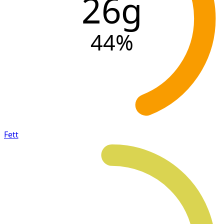
26g
44
%
Fett