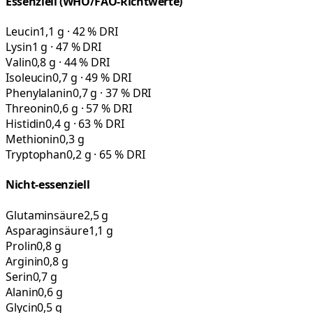
Essenziell (WHO/FAO-Richtwerte)
Leucin
1,1 g · 42 % DRI
Lysin
1 g · 47 % DRI
Valin
0,8 g · 44 % DRI
Isoleucin
0,7 g · 49 % DRI
Phenylalanin
0,7 g · 37 % DRI
Threonin
0,6 g · 57 % DRI
Histidin
0,4 g · 63 % DRI
Methionin
0,3 g
Tryptophan
0,2 g · 65 % DRI
Nicht-essenziell
Glutaminsäure
2,5 g
Asparaginsäure
1,1 g
Prolin
0,8 g
Arginin
0,8 g
Serin
0,7 g
Alanin
0,6 g
Glycin
0,5 g