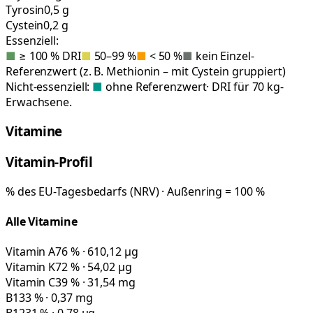
Tyrosin
0,5 g
Cystein
0,2 g
Essenziell:
■
≥ 100 % DRI
■
50–99 %
■
< 50 %
■
kein Einzel-
Referenzwert (z. B. Methionin – mit Cystein gruppiert)
Nicht-essenziell:
■
ohne Referenzwert
· DRI für 70 kg-
Erwachsene.
Vitamine
Vitamin-Profil
% des EU-Tagesbedarfs (NRV) · Außenring = 100 %
Alle Vitamine
Vitamin A
76 % · 610,12 µg
Vitamin K
72 % · 54,02 µg
Vitamin C
39 % · 31,54 mg
B1
33 % · 0,37 mg