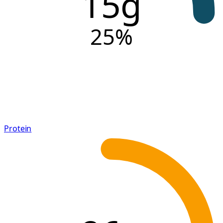
15g
25
%
Protein