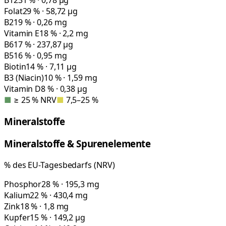
B12
31 % · 0,78 µg
Folat
29 % · 58,72 µg
B2
19 % · 0,26 mg
Vitamin E
18 % · 2,2 mg
B6
17 % · 237,87 µg
B5
16 % · 0,95 mg
Biotin
14 % · 7,11 µg
B3 (Niacin)
10 % · 1,59 mg
Vitamin D
8 % · 0,38 µg
■
≥ 25 % NRV
■
7,5–25 %
Mineralstoffe
Mineralstoffe & Spurenelemente
% des EU-Tagesbedarfs (NRV)
Phosphor
28 % · 195,3 mg
Kalium
22 % · 430,4 mg
Zink
18 % · 1,8 mg
Kupfer
15 % · 149,2 µg