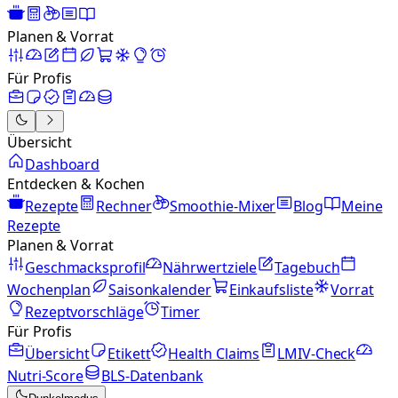
Planen & Vorrat
Für Profis
Übersicht
Dashboard
Entdecken & Kochen
Rezepte
Rechner
Smoothie-Mixer
Blog
Meine
Rezepte
Planen & Vorrat
Geschmacksprofil
Nährwertziele
Tagebuch
Wochenplan
Saisonkalender
Einkaufsliste
Vorrat
Rezeptvorschläge
Timer
Für Profis
Übersicht
Etikett
Health Claims
LMIV-Check
Nutri-Score
BLS-Datenbank