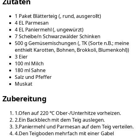
Zutaten
1
Paket
Blätterteig
(
, rund, ausgerollt
)
4
EL
Parmesan
4
EL
Paniermehl
(
, ungewürzt
)
7
Scheibe/n
Schwarzwälder Schinken
500
g
Gemüsemischungen
(
, TK (Sorte n.B.; meine
enthielt Karotten, Bohnen, Brokkoli, Blumenkohl)
)
3
Eier
100
ml
Milch
180
ml
Sahne
Salz und Pfeffer
Muskat
Zubereitung
1
.
Ofen auf 220 °C Ober-/Unterhitze vorheizen.
2
.
Ein Backblech mit dem Teig auslegen.
3
.
Paniermehl und Parmesan auf dem Teig verteilen.
4
.
Den Teigboden mehrfach mit einer Gabel