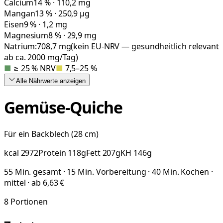
Calcium
14 % · 110,2 mg
Mangan
13 % · 250,9 µg
Eisen
9 % · 1,2 mg
Magnesium
8 % · 29,9 mg
Natrium:
708,7
mg
(kein EU-NRV — gesundheitlich relevant
ab ca. 2000 mg/Tag)
■
≥ 25 % NRV
■
7,5–25 %
Alle Nährwerte
anzeigen
Gemüse-Quiche
Für ein Backblech (28 cm)
kcal
2972
Protein
118
g
Fett
207
g
KH
146
g
55 Min. gesamt · 15 Min. Vorbereitung · 40 Min. Kochen ·
mittel · ab 6,63 €
8
Portionen