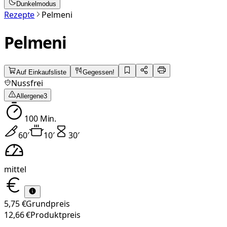
Dunkelmodus
Rezepte
Pelmeni
Pelmeni
Auf Einkaufsliste
Gegessen!
Nussfrei
Allergene
3
100
Min.
60
′
10
′
30
′
mittel
5,75 €
Grundpreis
12,66 €
Produktpreis