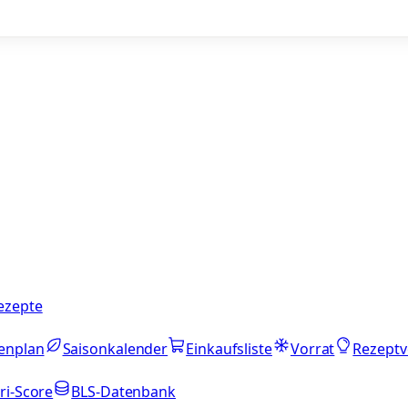
ezepte
enplan
Saisonkalender
Einkaufsliste
Vorrat
Rezeptv
ri-Score
BLS-Datenbank