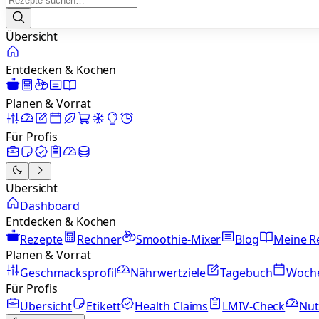
Übersicht
Entdecken & Kochen
Planen & Vorrat
Für Profis
Übersicht
Dashboard
Entdecken & Kochen
Rezepte
Rechner
Smoothie-Mixer
Blog
Meine R
Planen & Vorrat
Geschmacksprofil
Nährwertziele
Tagebuch
Woch
Für Profis
Übersicht
Etikett
Health Claims
LMIV-Check
Nut