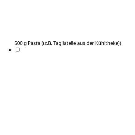
500
g
Pasta
(
(z.B. Tagliatelle aus der Kühltheke)
)