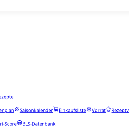
ezepte
enplan
Saisonkalender
Einkaufsliste
Vorrat
Rezeptv
ri-Score
BLS-Datenbank