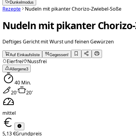
Dunkelmodus
Rezepte
Nudeln mit pikanter Chorizo-Zwiebel-Soße
Nudeln mit pikanter Chorizo
Deftiges Gericht mit Wurst und feinen Gewürzen
Auf Einkaufsliste
Gegessen!
Eierfrei
Nussfrei
Allergene
3
40
Min.
20
′
20
′
mittel
5,13 €
Grundpreis