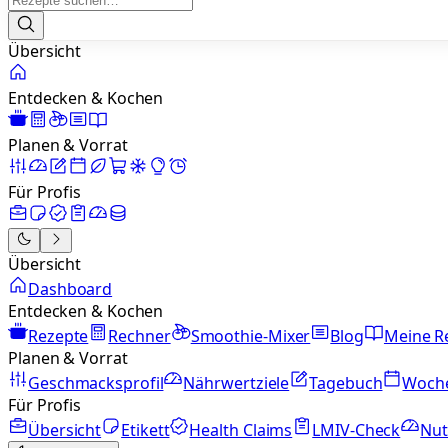
Übersicht
Entdecken & Kochen
Planen & Vorrat
Für Profis
Übersicht
Dashboard
Entdecken & Kochen
Rezepte
Rechner
Smoothie-Mixer
Blog
Meine R
Planen & Vorrat
Geschmacksprofil
Nährwertziele
Tagebuch
Woch
Für Profis
Übersicht
Etikett
Health Claims
LMIV-Check
Nut