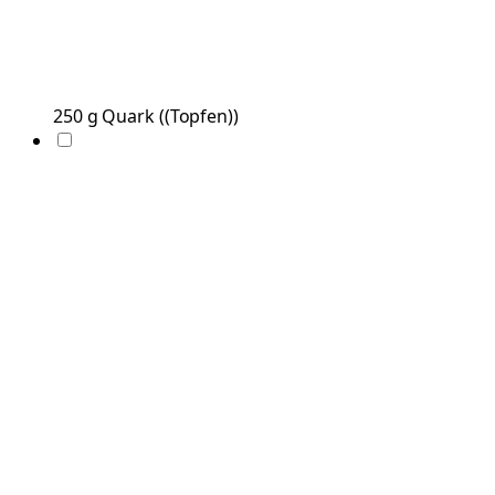
250
g
Quark
(
(Topfen)
)