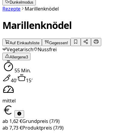
Dunkelmodus
Rezepte
Marillenknödel
Marillenknödel
Auf Einkaufsliste
Gegessen!
Vegetarisch
Nussfrei
Allergene
3
55
Min.
40
′
15
′
mittel
ab
1,62 €
Grundpreis
(7/9)
ab
7,73 €
Produktpreis
(7/9)