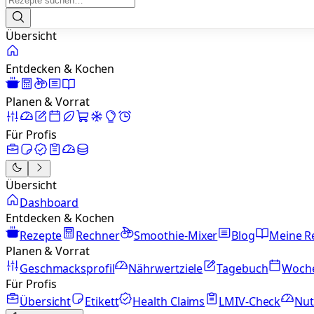
Übersicht
Entdecken & Kochen
Planen & Vorrat
Für Profis
Übersicht
Dashboard
Entdecken & Kochen
Rezepte
Rechner
Smoothie-Mixer
Blog
Meine R
Planen & Vorrat
Geschmacksprofil
Nährwertziele
Tagebuch
Woch
Für Profis
Übersicht
Etikett
Health Claims
LMIV-Check
Nut