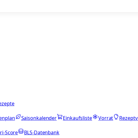
ezepte
enplan
Saisonkalender
Einkaufsliste
Vorrat
Rezeptv
ri-Score
BLS-Datenbank