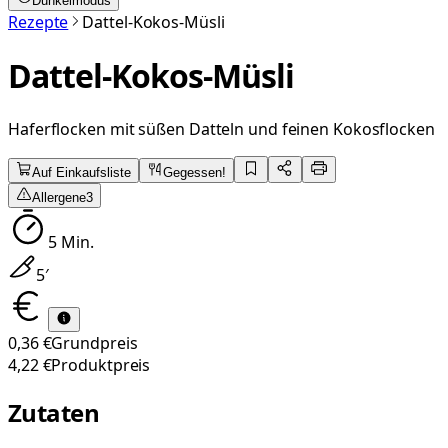
Dunkelmodus
Rezepte
Dattel-Kokos-Müsli
Dattel-Kokos-Müsli
Haferflocken mit süßen Datteln und feinen Kokosflocken
Auf Einkaufsliste
Gegessen!
Allergene
3
5
Min.
5
′
0,36 €
Grundpreis
4,22 €
Produktpreis
Zutaten