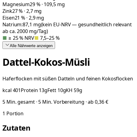
Magnesium
29 % · 109,5 mg
Zink
27 % · 2,7 mg
Eisen
21 % · 2,9 mg
Natrium:
87,1
mg
(kein EU-NRV — gesundheitlich relevant
ab ca. 2000 mg/Tag)
■
≥ 25 % NRV
■
7,5–25 %
Alle Nährwerte
anzeigen
Dattel-Kokos-Müsli
Haferflocken mit süßen Datteln und feinen Kokosflocken
kcal
401
Protein
13
g
Fett
10
g
KH
59
g
5 Min. gesamt · 5 Min. Vorbereitung · ab 0,36 €
1
Portion
Zutaten