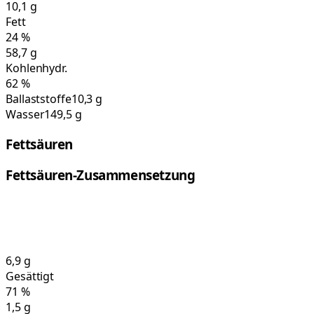
10,1
g
Fett
24
%
58,7
g
Kohlenhydr.
62
%
Ballaststoffe
10,3 g
Wasser
149,5 g
Fettsäuren
Fettsäuren-Zusammensetzung
6,9
g
Gesättigt
71
%
1,5
g