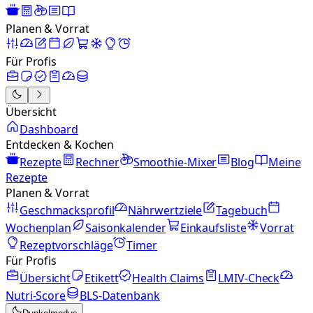
Planen & Vorrat
Für Profis
Übersicht
Dashboard
Entdecken & Kochen
Rezepte
Rechner
Smoothie-Mixer
Blog
Meine
Rezepte
Planen & Vorrat
Geschmacksprofil
Nährwertziele
Tagebuch
Wochenplan
Saisonkalender
Einkaufsliste
Vorrat
Rezeptvorschläge
Timer
Für Profis
Übersicht
Etikett
Health Claims
LMIV-Check
Nutri-Score
BLS-Datenbank