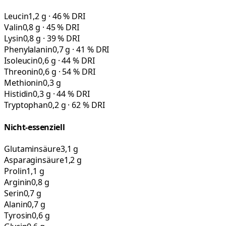
Leucin
1,2 g · 46 % DRI
Valin
0,8 g · 45 % DRI
Lysin
0,8 g · 39 % DRI
Phenylalanin
0,7 g · 41 % DRI
Isoleucin
0,6 g · 44 % DRI
Threonin
0,6 g · 54 % DRI
Methionin
0,3 g
Histidin
0,3 g · 44 % DRI
Tryptophan
0,2 g · 62 % DRI
Nicht-essenziell
Glutaminsäure
3,1 g
Asparaginsäure
1,2 g
Prolin
1,1 g
Arginin
0,8 g
Serin
0,7 g
Alanin
0,7 g
Tyrosin
0,6 g