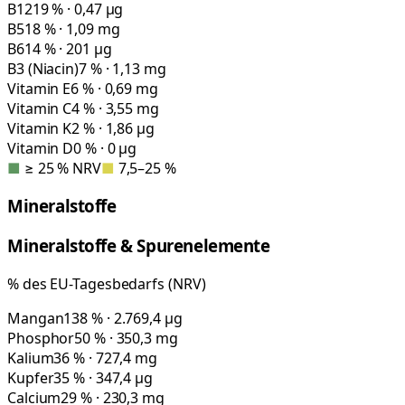
B12
19 % · 0,47 µg
B5
18 % · 1,09 mg
B6
14 % · 201 µg
B3 (Niacin)
7 % · 1,13 mg
Vitamin E
6 % · 0,69 mg
Vitamin C
4 % · 3,55 mg
Vitamin K
2 % · 1,86 µg
Vitamin D
0 % · 0 µg
■
≥ 25 % NRV
■
7,5–25 %
Mineralstoffe
Mineralstoffe & Spurenelemente
% des EU-Tagesbedarfs (NRV)
Mangan
138 % · 2.769,4 µg
Phosphor
50 % · 350,3 mg
Kalium
36 % · 727,4 mg
Kupfer
35 % · 347,4 µg
Calcium
29 % · 230,3 mg