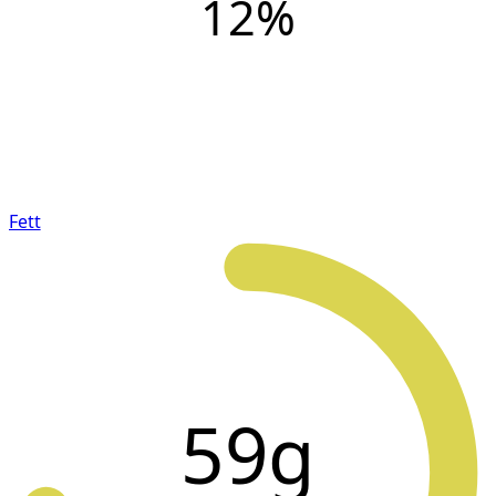
12
%
Fett
59g