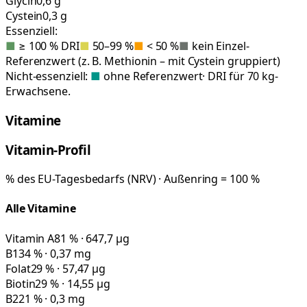
Glycin
0,6 g
Cystein
0,3 g
Essenziell:
■
≥ 100 % DRI
■
50–99 %
■
< 50 %
■
kein Einzel-
Referenzwert (z. B. Methionin – mit Cystein gruppiert)
Nicht-essenziell:
■
ohne Referenzwert
· DRI für 70 kg-
Erwachsene.
Vitamine
Vitamin-Profil
% des EU-Tagesbedarfs (NRV) · Außenring = 100 %
Alle Vitamine
Vitamin A
81 % · 647,7 µg
B1
34 % · 0,37 mg
Folat
29 % · 57,47 µg
Biotin
29 % · 14,55 µg
B2
21 % · 0,3 mg