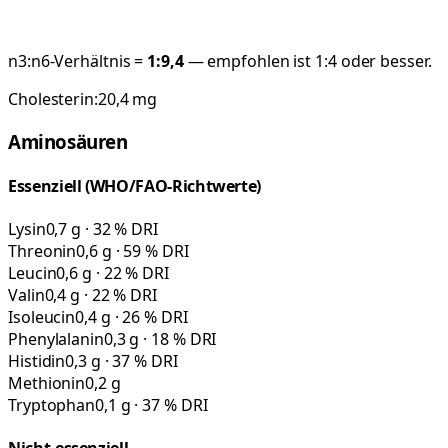
n3:n6-Verhältnis =
1:
9,4
— empfohlen ist 1:4 oder besser.
Cholesterin:
20,4
mg
Aminosäuren
Essenziell (WHO/FAO-Richtwerte)
Lysin
0,7 g · 32 % DRI
Threonin
0,6 g · 59 % DRI
Leucin
0,6 g · 22 % DRI
Valin
0,4 g · 22 % DRI
Isoleucin
0,4 g · 26 % DRI
Phenylalanin
0,3 g · 18 % DRI
Histidin
0,3 g · 37 % DRI
Methionin
0,2 g
Tryptophan
0,1 g · 37 % DRI