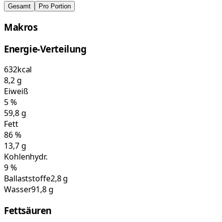
Gesamt
Pro Portion
Makros
Energie-Verteilung
632
kcal
8,2
g
Eiweiß
5
%
59,8
g
Fett
86
%
13,7
g
Kohlenhydr.
9
%
Ballaststoffe
2,8 g
Wasser
91,8 g
Fettsäuren