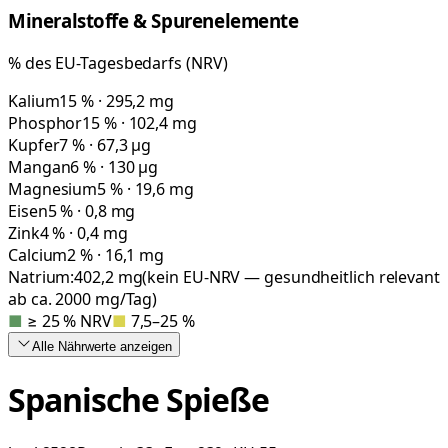
Mineralstoffe & Spurenelemente
% des EU-Tagesbedarfs (NRV)
Kalium
15 % · 295,2 mg
Phosphor
15 % · 102,4 mg
Kupfer
7 % · 67,3 µg
Mangan
6 % · 130 µg
Magnesium
5 % · 19,6 mg
Eisen
5 % · 0,8 mg
Zink
4 % · 0,4 mg
Calcium
2 % · 16,1 mg
Natrium:
402,2
mg
(kein EU-NRV — gesundheitlich relevant
ab ca. 2000 mg/Tag)
■
≥ 25 % NRV
■
7,5–25 %
Alle Nährwerte
anzeigen
Spanische Spieße