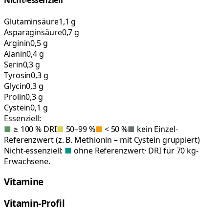
Nicht-essenziell
Glutaminsäure
1,1 g
Asparaginsäure
0,7 g
Arginin
0,5 g
Alanin
0,4 g
Serin
0,3 g
Tyrosin
0,3 g
Glycin
0,3 g
Prolin
0,3 g
Cystein
0,1 g
Essenziell:
■
≥ 100 % DRI
■
50–99 %
■
< 50 %
■
kein Einzel-
Referenzwert (z. B. Methionin – mit Cystein gruppiert)
Nicht-essenziell:
■
ohne Referenzwert
· DRI für 70 kg-
Erwachsene.
Vitamine
Vitamin-Profil