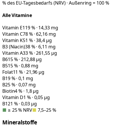
% des EU-Tagesbedarfs (NRV) · Außenring = 100 %
Alle Vitamine
Vitamin E
119 % · 14,33 mg
Vitamin C
78 % · 62,16 mg
Vitamin K
51 % · 38,4 µg
B3 (Niacin)
38 % · 6,11 mg
Vitamin A
33 % · 261,55 µg
B6
15 % · 212,88 µg
B5
15 % · 0,88 mg
Folat
11 % · 21,96 µg
B1
9 % · 0,1 mg
B2
5 % · 0,07 mg
Biotin
4 % · 1,8 µg
Vitamin D
1 % · 0,05 µg
B12
1 % · 0,03 µg
■
≥ 25 % NRV
■
7,5–25 %
Mineralstoffe