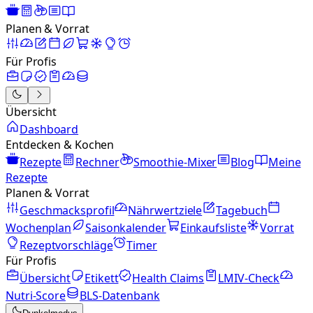
Planen & Vorrat
Für Profis
Übersicht
Dashboard
Entdecken & Kochen
Rezepte
Rechner
Smoothie-Mixer
Blog
Meine
Rezepte
Planen & Vorrat
Geschmacksprofil
Nährwertziele
Tagebuch
Wochenplan
Saisonkalender
Einkaufsliste
Vorrat
Rezeptvorschläge
Timer
Für Profis
Übersicht
Etikett
Health Claims
LMIV-Check
Nutri-Score
BLS-Datenbank