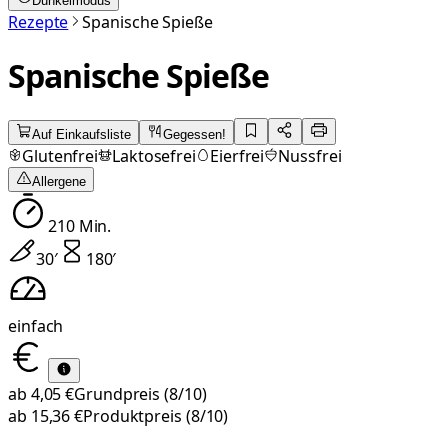
Dunkelmodus
Rezepte
Spanische Spieße
Spanische Spieße
Auf Einkaufsliste
Gegessen!
Glutenfrei
Laktosefrei
Eierfrei
Nussfrei
Allergene
210
Min.
30
′
180
′
einfach
ab
4,05 €
Grundpreis
(8/10)
ab
15,36 €
Produktpreis
(8/10)