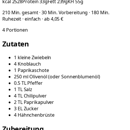
kcal
2528
Protein
33
g
Fett
239
g
KH
55
g
210 Min. gesamt · 30 Min. Vorbereitung · 180 Min.
Ruhezeit · einfach · ab 4,05 €
4
Portionen
Zutaten
1
kleine
Zwiebeln
4
Knoblauch
1
Paprikaschote
250
ml
Olivenöl
(
oder Sonnenblumenöl
)
0.5
TL
Pfeffer
1
TL
Salz
4
TL
Chilipulver
2
TL
Paprikapulver
3
EL
Zucker
4
Hähnchenbrüste
Zubereitung