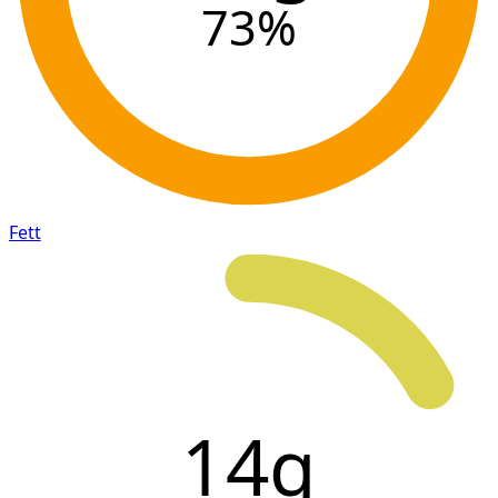
73
%
Fett
14g