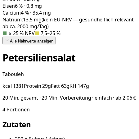
Eisen
6 % · 0,8 mg
Calcium
4 % · 35,4 mg
Natrium:
13,5
mg
(kein EU-NRV — gesundheitlich relevant
ab ca. 2000 mg/Tag)
■
≥ 25 % NRV
■
7,5–25 %
Alle Nährwerte
anzeigen
Petersiliensalat
Tabouleh
kcal
1381
Protein
29
g
Fett
63
g
KH
147
g
20 Min. gesamt · 20 Min. Vorbereitung · einfach · ab 2,06 €
4
Portionen
Zutaten