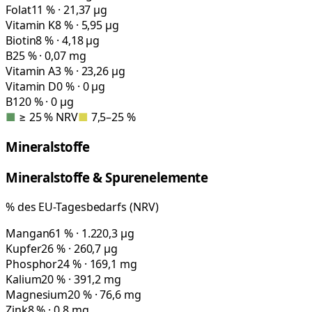
Folat
11 % · 21,37 µg
Vitamin K
8 % · 5,95 µg
Biotin
8 % · 4,18 µg
B2
5 % · 0,07 mg
Vitamin A
3 % · 23,26 µg
Vitamin D
0 % · 0 µg
B12
0 % · 0 µg
■
≥ 25 % NRV
■
7,5–25 %
Mineralstoffe
Mineralstoffe & Spurenelemente
% des EU-Tagesbedarfs (NRV)
Mangan
61 % · 1.220,3 µg
Kupfer
26 % · 260,7 µg
Phosphor
24 % · 169,1 mg
Kalium
20 % · 391,2 mg
Magnesium
20 % · 76,6 mg
Zink
8 % · 0,8 mg