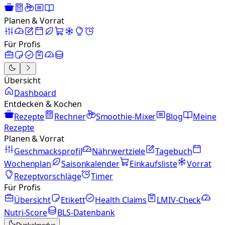
Planen & Vorrat
Für Profis
Übersicht
Dashboard
Entdecken & Kochen
Rezepte
Rechner
Smoothie-Mixer
Blog
Meine
Rezepte
Planen & Vorrat
Geschmacksprofil
Nährwertziele
Tagebuch
Wochenplan
Saisonkalender
Einkaufsliste
Vorrat
Rezeptvorschläge
Timer
Für Profis
Übersicht
Etikett
Health Claims
LMIV-Check
Nutri-Score
BLS-Datenbank