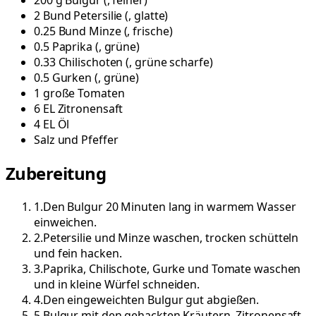
200
g
Bulgur
(
, feiner
)
2
Bund
Petersilie
(
, glatte
)
0.25
Bund
Minze
(
, frische
)
0.5
Paprika
(
, grüne
)
0.33
Chilischoten
(
, grüne scharfe
)
0.5
Gurken
(
, grüne
)
1
große
Tomaten
6
EL
Zitronensaft
4
EL
Öl
Salz und Pfeffer
Zubereitung
1
.
Den Bulgur 20 Minuten lang in warmem Wasser
einweichen.
2
.
Petersilie und Minze waschen, trocken schütteln
und fein hacken.
3
.
Paprika, Chilischote, Gurke und Tomate waschen
und in kleine Würfel schneiden.
4
.
Den eingeweichten Bulgur gut abgießen.
5
.
Bulgur mit den gehackten Kräutern, Zitronensaft,