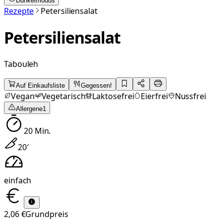
Dunkelmodus
Rezepte
Petersiliensalat
Petersiliensalat
Tabouleh
Auf Einkaufsliste
Gegessen!
Vegan
Vegetarisch
Laktosefrei
Eierfrei
Nussfrei
Allergene
1
20
Min.
20
′
einfach
2,06 €
Grundpreis