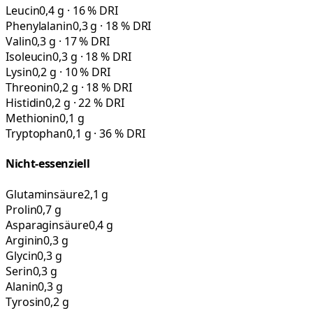
Leucin
0,4 g · 16 % DRI
Phenylalanin
0,3 g · 18 % DRI
Valin
0,3 g · 17 % DRI
Isoleucin
0,3 g · 18 % DRI
Lysin
0,2 g · 10 % DRI
Threonin
0,2 g · 18 % DRI
Histidin
0,2 g · 22 % DRI
Methionin
0,1 g
Tryptophan
0,1 g · 36 % DRI
Nicht-essenziell
Glutaminsäure
2,1 g
Prolin
0,7 g
Asparaginsäure
0,4 g
Arginin
0,3 g
Glycin
0,3 g
Serin
0,3 g
Alanin
0,3 g
Tyrosin
0,2 g