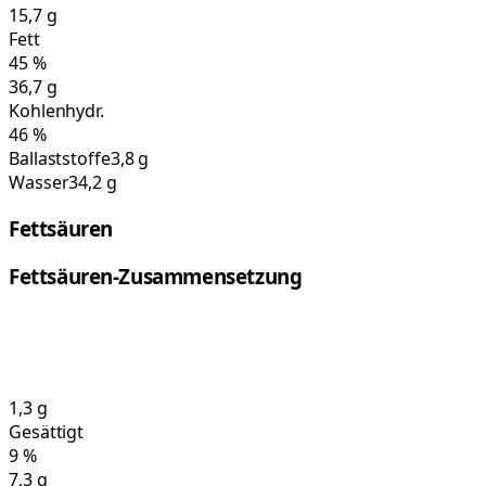
15,7
g
Fett
45
%
36,7
g
Kohlenhydr.
46
%
Ballaststoffe
3,8 g
Wasser
34,2 g
Fettsäuren
Fettsäuren-Zusammensetzung
1,3
g
Gesättigt
9
%
7,3
g