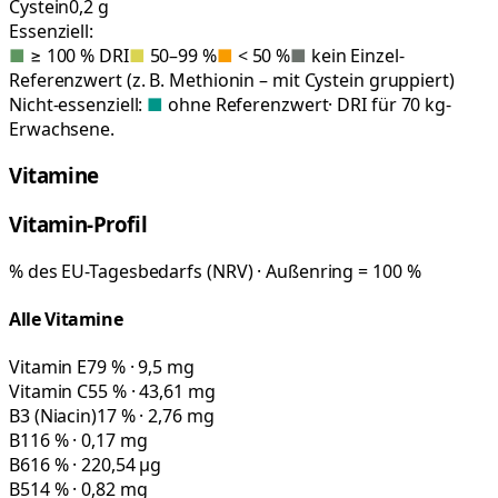
Cystein
0,2 g
Essenziell:
■
≥ 100 % DRI
■
50–99 %
■
< 50 %
■
kein Einzel-
Referenzwert (z. B. Methionin – mit Cystein gruppiert)
Nicht-essenziell:
■
ohne Referenzwert
· DRI für 70 kg-
Erwachsene.
Vitamine
Vitamin-Profil
% des EU-Tagesbedarfs (NRV) · Außenring = 100 %
Alle Vitamine
Vitamin E
79 % · 9,5 mg
Vitamin C
55 % · 43,61 mg
B3 (Niacin)
17 % · 2,76 mg
B1
16 % · 0,17 mg
B6
16 % · 220,54 µg
B5
14 % · 0,82 mg