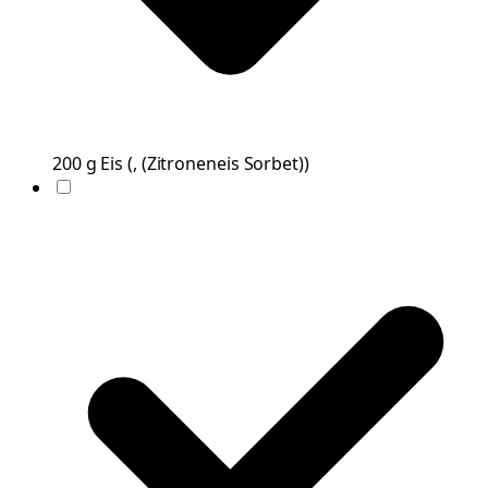
200
g
Eis
(
, (Zitroneneis Sorbet)
)