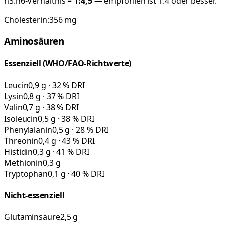
n3:n6-Verhältnis =
1:
4,5
— empfohlen ist 1:4 oder besser.
Cholesterin:
356
mg
Aminosäuren
Essenziell (WHO/FAO-Richtwerte)
Leucin
0,9 g · 32 % DRI
Lysin
0,8 g · 37 % DRI
Valin
0,7 g · 38 % DRI
Isoleucin
0,5 g · 38 % DRI
Phenylalanin
0,5 g · 28 % DRI
Threonin
0,4 g · 43 % DRI
Histidin
0,3 g · 41 % DRI
Methionin
0,3 g
Tryptophan
0,1 g · 40 % DRI
Nicht-essenziell
Glutaminsäure
2,5 g