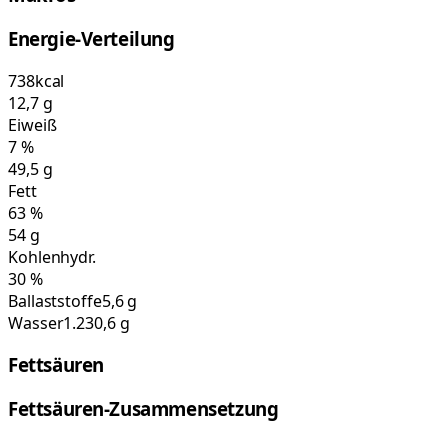
Energie-Verteilung
738
kcal
12,7
g
Eiweiß
7
%
49,5
g
Fett
63
%
54
g
Kohlenhydr.
30
%
Ballaststoffe
5,6 g
Wasser
1.230,6 g
Fettsäuren
Fettsäuren-Zusammensetzung