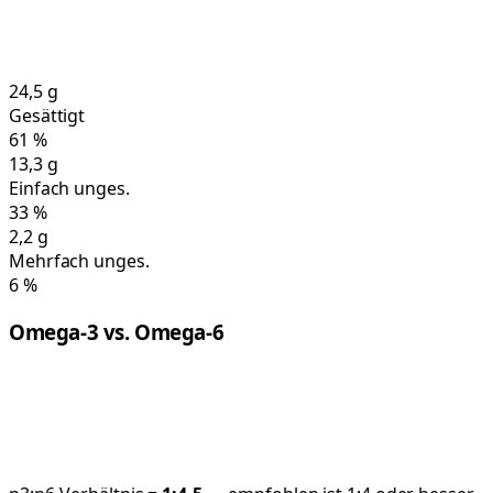
24,5
g
Gesättigt
61
%
13,3
g
Einfach unges.
33
%
2,2
g
Mehrfach unges.
6
%
Omega-3 vs. Omega-6