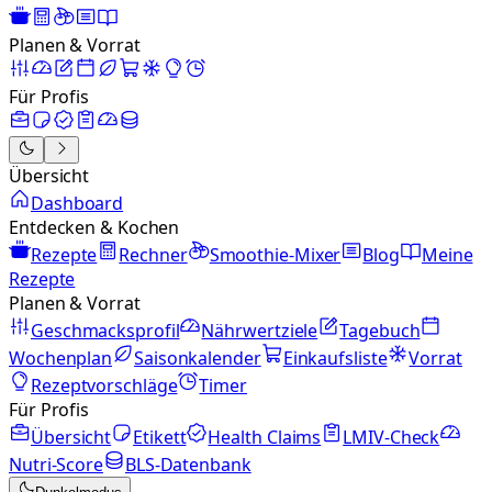
Planen & Vorrat
Für Profis
Übersicht
Dashboard
Entdecken & Kochen
Rezepte
Rechner
Smoothie-Mixer
Blog
Meine
Rezepte
Planen & Vorrat
Geschmacksprofil
Nährwertziele
Tagebuch
Wochenplan
Saisonkalender
Einkaufsliste
Vorrat
Rezeptvorschläge
Timer
Für Profis
Übersicht
Etikett
Health Claims
LMIV-Check
Nutri-Score
BLS-Datenbank