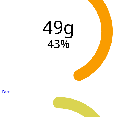
49g
43
%
Fett