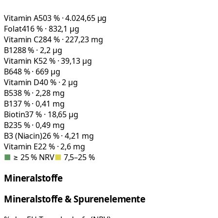
Vitamin A
503 % · 4.024,65 µg
Folat
416 % · 832,1 µg
Vitamin C
284 % · 227,23 mg
B12
88 % · 2,2 µg
Vitamin K
52 % · 39,13 µg
B6
48 % · 669 µg
Vitamin D
40 % · 2 µg
B5
38 % · 2,28 mg
B1
37 % · 0,41 mg
Biotin
37 % · 18,65 µg
B2
35 % · 0,49 mg
B3 (Niacin)
26 % · 4,21 mg
Vitamin E
22 % · 2,6 mg
■
≥ 25 % NRV
■
7,5–25 %
Mineralstoffe
Mineralstoffe & Spurenelemente