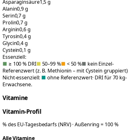
Asparaginsäure
1,5 g
Alanin
0,9 g
Serin
0,7 g
Prolin
0,7 g
Arginin
0,6 g
Tyrosin
0,4 g
Glycin
0,4 g
Cystein
0,1 g
Essenziell:
■
≥ 100 % DRI
■
50–99 %
■
< 50 %
■
kein Einzel-
Referenzwert (z. B. Methionin – mit Cystein gruppiert)
Nicht-essenziell:
■
ohne Referenzwert
· DRI für 70 kg-
Erwachsene.
Vitamine
Vitamin-Profil
% des EU-Tagesbedarfs (NRV) · Außenring = 100 %
Alle Vitamine