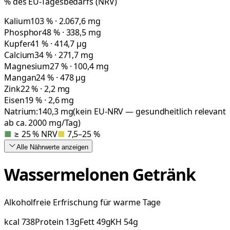
% des EU-Tagesbedarfs (NRV)
Kalium
103 % · 2.067,6 mg
Phosphor
48 % · 338,5 mg
Kupfer
41 % · 414,7 µg
Calcium
34 % · 271,7 mg
Magnesium
27 % · 100,4 mg
Mangan
24 % · 478 µg
Zink
22 % · 2,2 mg
Eisen
19 % · 2,6 mg
Natrium:
140,3
mg
(kein EU-NRV — gesundheitlich relevant
ab ca. 2000 mg/Tag)
■
≥ 25 % NRV
■
7,5–25 %
Alle Nährwerte
anzeigen
Wassermelonen Getränk
Alkoholfreie Erfrischung für warme Tage
kcal
738
Protein
13
g
Fett
49
g
KH
54
g