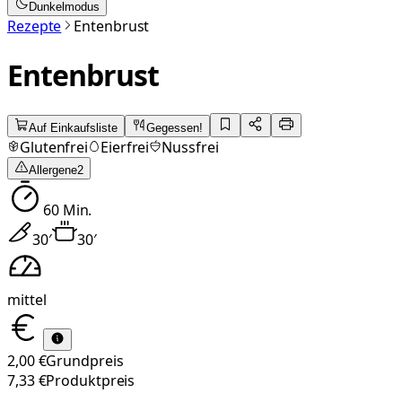
Dunkelmodus
Rezepte
Entenbrust
Entenbrust
Auf Einkaufsliste
Gegessen!
Glutenfrei
Eierfrei
Nussfrei
Allergene
2
60
Min.
30
′
30
′
mittel
2,00 €
Grundpreis
7,33 €
Produktpreis