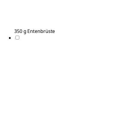
350
g
Entenbrüste