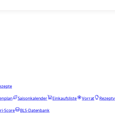
ezepte
enplan
Saisonkalender
Einkaufsliste
Vorrat
Rezeptv
ri-Score
BLS-Datenbank