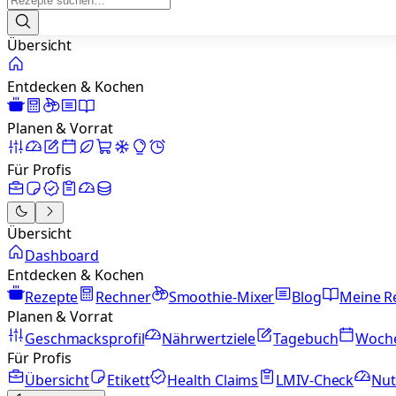
Übersicht
Entdecken & Kochen
Planen & Vorrat
Für Profis
Übersicht
Dashboard
Entdecken & Kochen
Rezepte
Rechner
Smoothie-Mixer
Blog
Meine R
Planen & Vorrat
Geschmacksprofil
Nährwertziele
Tagebuch
Woch
Für Profis
Übersicht
Etikett
Health Claims
LMIV-Check
Nut