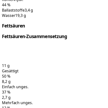
44
%
Ballaststoffe
3,4 g
Wasser
19,3 g
Fettsäuren
Fettsäuren-Zusammensetzung
11
g
Gesättigt
50
%
8,2
g
Einfach unges.
37
%
2,7
g
Mehrfach unges.