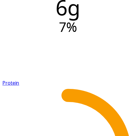
6g
7
%
Protein