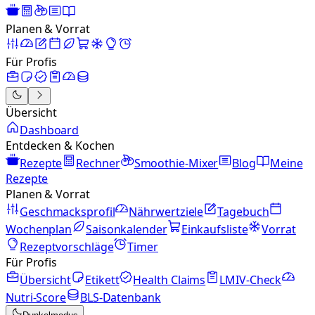
Planen & Vorrat
Für Profis
Übersicht
Dashboard
Entdecken & Kochen
Rezepte
Rechner
Smoothie-Mixer
Blog
Meine
Rezepte
Planen & Vorrat
Geschmacksprofil
Nährwertziele
Tagebuch
Wochenplan
Saisonkalender
Einkaufsliste
Vorrat
Rezeptvorschläge
Timer
Für Profis
Übersicht
Etikett
Health Claims
LMIV-Check
Nutri-Score
BLS-Datenbank