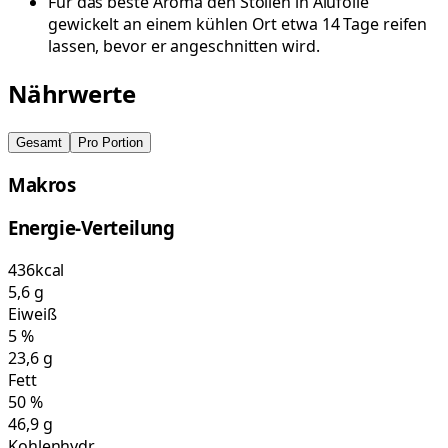
Für das beste Aroma den Stollen in Alufolie
gewickelt an einem kühlen Ort etwa 14 Tage reifen
lassen, bevor er angeschnitten wird.
Nährwerte
Gesamt
Pro Portion
Makros
Energie-Verteilung
436
kcal
5,6
g
Eiweiß
5
%
23,6
g
Fett
50
%
46,9
g
Kohlenhydr.