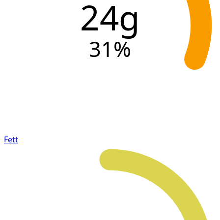
24g
31
%
Fett