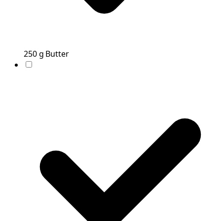
250
g
Butter