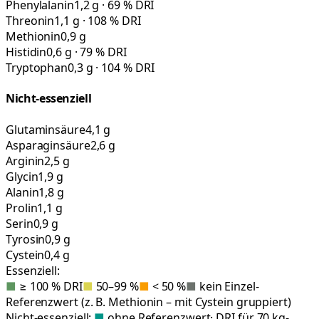
Phenylalanin
1,2 g · 69 % DRI
Threonin
1,1 g · 108 % DRI
Methionin
0,9 g
Histidin
0,6 g · 79 % DRI
Tryptophan
0,3 g · 104 % DRI
Nicht-essenziell
Glutaminsäure
4,1 g
Asparaginsäure
2,6 g
Arginin
2,5 g
Glycin
1,9 g
Alanin
1,8 g
Prolin
1,1 g
Serin
0,9 g
Tyrosin
0,9 g
Cystein
0,4 g
Essenziell:
■
≥ 100 % DRI
■
50–99 %
■
< 50 %
■
kein Einzel-
Referenzwert (z. B. Methionin – mit Cystein gruppiert)
Nicht-essenziell:
■
ohne Referenzwert
· DRI für 70 kg-