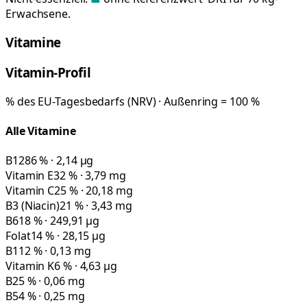
Erwachsene.
Vitamine
Vitamin-Profil
% des EU-Tagesbedarfs (NRV) · Außenring = 100 %
Alle Vitamine
B12
86 % · 2,14 µg
Vitamin E
32 % · 3,79 mg
Vitamin C
25 % · 20,18 mg
B3 (Niacin)
21 % · 3,43 mg
B6
18 % · 249,91 µg
Folat
14 % · 28,15 µg
B1
12 % · 0,13 mg
Vitamin K
6 % · 4,63 µg
B2
5 % · 0,06 mg
B5
4 % · 0,25 mg