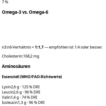
7
%
Omega-3 vs. Omega-6
n3:n6-Verhältnis =
1:
1,7
— empfohlen ist 1:4 oder besser.
Cholesterin:
168,2
mg
Aminosäuren
Essenziell (WHO/FAO-Richtwerte)
Lysin
2,6 g · 125 % DRI
Leucin
2,6 g · 96 % DRI
Valin
1,4 g · 74 % DRI
Isoleucin
1,3 g · 96 % DRI