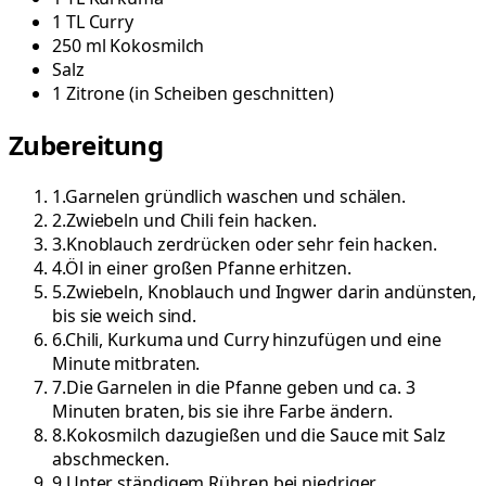
1
TL
Curry
250
ml
Kokosmilch
Salz
1
Zitrone
(
in Scheiben geschnitten
)
Zubereitung
1
.
Garnelen gründlich waschen und schälen.
2
.
Zwiebeln und Chili fein hacken.
3
.
Knoblauch zerdrücken oder sehr fein hacken.
4
.
Öl in einer großen Pfanne erhitzen.
5
.
Zwiebeln, Knoblauch und Ingwer darin andünsten,
bis sie weich sind.
6
.
Chili, Kurkuma und Curry hinzufügen und eine
Minute mitbraten.
7
.
Die Garnelen in die Pfanne geben und ca. 3
Minuten braten, bis sie ihre Farbe ändern.
8
.
Kokosmilch dazugießen und die Sauce mit Salz
abschmecken.
9
.
Unter ständigem Rühren bei niedriger