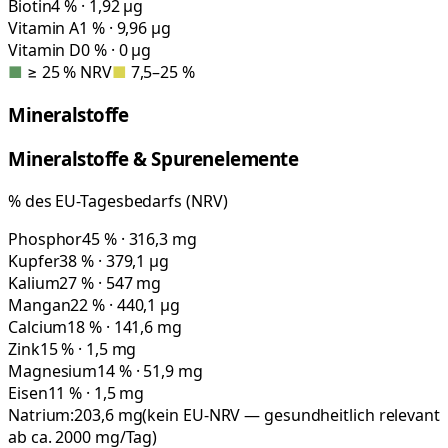
Biotin
4 % · 1,92 µg
Vitamin A
1 % · 9,96 µg
Vitamin D
0 % · 0 µg
■
≥ 25 % NRV
■
7,5–25 %
Mineralstoffe
Mineralstoffe & Spurenelemente
% des EU-Tagesbedarfs (NRV)
Phosphor
45 % · 316,3 mg
Kupfer
38 % · 379,1 µg
Kalium
27 % · 547 mg
Mangan
22 % · 440,1 µg
Calcium
18 % · 141,6 mg
Zink
15 % · 1,5 mg
Magnesium
14 % · 51,9 mg
Eisen
11 % · 1,5 mg
Natrium:
203,6
mg
(kein EU-NRV — gesundheitlich relevant
ab ca. 2000 mg/Tag)