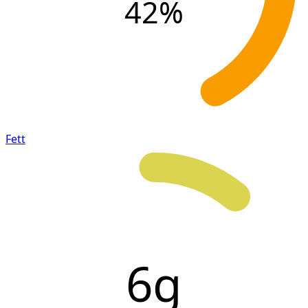
42
%
Fett
6g