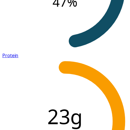
47
%
Protein
23g