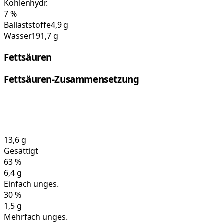
Kohlenhydr.
7
%
Ballaststoffe
4,9 g
Wasser
191,7 g
Fettsäuren
Fettsäuren-Zusammensetzung
13,6
g
Gesättigt
63
%
6,4
g
Einfach unges.
30
%
1,5
g
Mehrfach unges.