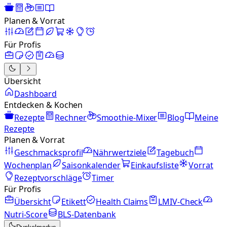
Planen & Vorrat
Für Profis
Übersicht
Dashboard
Entdecken & Kochen
Rezepte
Rechner
Smoothie-Mixer
Blog
Meine
Rezepte
Planen & Vorrat
Geschmacksprofil
Nährwertziele
Tagebuch
Wochenplan
Saisonkalender
Einkaufsliste
Vorrat
Rezeptvorschläge
Timer
Für Profis
Übersicht
Etikett
Health Claims
LMIV-Check
Nutri-Score
BLS-Datenbank