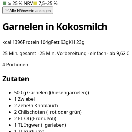
■
≥ 25 % NRV
■
7,5–25 %
Alle Nährwerte
anzeigen
Garnelen in Kokosmilch
kcal
1396
Protein
104
g
Fett
93
g
KH
23
g
25 Min. gesamt · 25 Min. Vorbereitung · einfach · ab 9,62 €
4
Portionen
Zutaten
500
g
Garnelen
(
(Riesengarnelen)
)
1
Zwiebel
2
Zehe/n
Knoblauch
2
Chilischoten
(
, rot oder grün
)
2
EL
Öl
(
(Erdnußöl)
)
1
TL
Ingwer
(
, gerieben
)
1
TL
Kurkuma