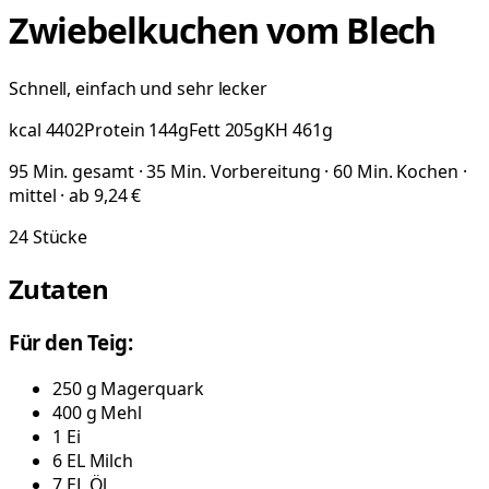
Zwiebelkuchen vom Blech
Schnell, einfach und sehr lecker
kcal
4402
Protein
144
g
Fett
205
g
KH
461
g
95 Min. gesamt · 35 Min. Vorbereitung · 60 Min. Kochen ·
mittel · ab 9,24 €
24
Stücke
Zutaten
Für den Teig:
250
g
Magerquark
400
g
Mehl
1
Ei
6
EL
Milch
7
EL
Öl