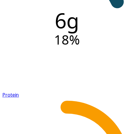
6g
18
%
Protein