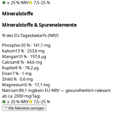
■
≥ 25 % NRV
■
7,5–25 %
Mineralstoffe
Mineralstoffe & Spurenelemente
% des EU-Tagesbedarfs (NRV)
Phosphor
20 % · 141,1 mg
Kalium
13 % · 253,6 mg
Mangan
10 % · 197,4 µg
Calcium
8 % · 64,6 mg
Kupfer
8 % · 78,2 µg
Eisen
7 % · 1 mg
Zink
6 % · 0,6 mg
Magnesium
5 % · 17,1 mg
Natrium:
89,1
mg
(kein EU-NRV — gesundheitlich relevant
ab ca. 2000 mg/Tag)
■
≥ 25 % NRV
■
7,5–25 %
Alle Nährwerte
anzeigen