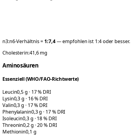
n3:n6-Verhältnis =
1:
7,4
— empfohlen ist 1:4 oder besser.
Cholesterin:
41,6
mg
Aminosäuren
Essenziell (WHO/FAO-Richtwerte)
Leucin
0,5 g · 17 % DRI
Lysin
0,3 g · 16 % DRI
Valin
0,3 g · 17 % DRI
Phenylalanin
0,3 g · 17 % DRI
Isoleucin
0,3 g · 18 % DRI
Threonin
0,2 g · 20 % DRI
Methionin
0,1 g