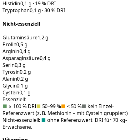
Histidin
0,1 g · 19 % DRI
Tryptophan
0,1 g · 30 % DRI
Nicht-essenziell
Glutaminsäure
1,2 g
Prolin
0,5 g
Arginin
0,4 g
Asparaginsäure
0,4 g
Serin
0,3 g
Tyrosin
0,2 g
Alanin
0,2 g
Glycin
0,1 g
Cystein
0,1 g
Essenziell:
■
≥ 100 % DRI
■
50–99 %
■
< 50 %
■
kein Einzel-
Referenzwert (z. B. Methionin – mit Cystein gruppiert)
Nicht-essenziell:
■
ohne Referenzwert
· DRI für 70 kg-
Erwachsene.
Vitamine