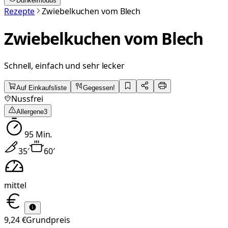
Dunkelmodus
Rezepte
Zwiebelkuchen vom Blech
Zwiebelkuchen vom Blech
Schnell, einfach und sehr lecker
Auf Einkaufsliste
Gegessen!
Nussfrei
Allergene
3
95
Min.
35
′
60
′
mittel
9,24 €
Grundpreis