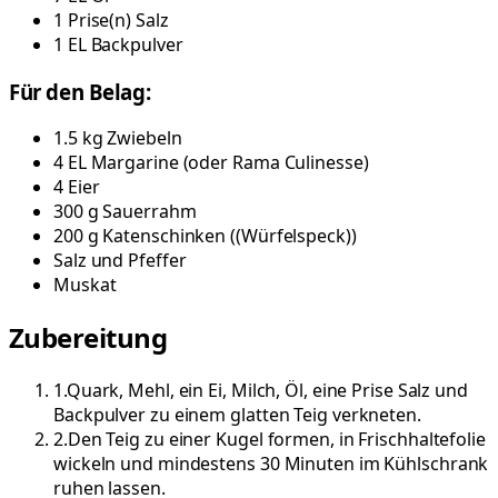
1
Prise(n)
Salz
1
EL
Backpulver
Für den Belag:
1.5
kg
Zwiebeln
4
EL
Margarine
(
oder Rama Culinesse
)
4
Eier
300
g
Sauerrahm
200
g
Katenschinken
(
(Würfelspeck)
)
Salz und Pfeffer
Muskat
Zubereitung
1
.
Quark, Mehl, ein Ei, Milch, Öl, eine Prise Salz und
Backpulver zu einem glatten Teig verkneten.
2
.
Den Teig zu einer Kugel formen, in Frischhaltefolie
wickeln und mindestens 30 Minuten im Kühlschrank
ruhen lassen.