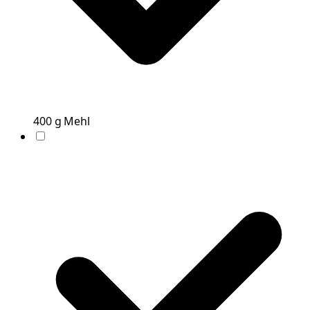
400
g
Mehl