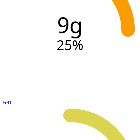
9g
25
%
Fett