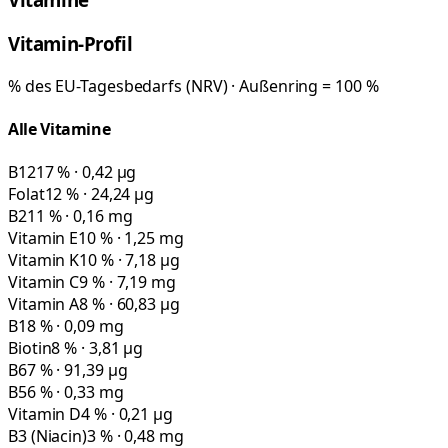
Vitamin-Profil
% des EU-Tagesbedarfs (NRV) · Außenring = 100 %
Alle Vitamine
B12
17 % · 0,42 µg
Folat
12 % · 24,24 µg
B2
11 % · 0,16 mg
Vitamin E
10 % · 1,25 mg
Vitamin K
10 % · 7,18 µg
Vitamin C
9 % · 7,19 mg
Vitamin A
8 % · 60,83 µg
B1
8 % · 0,09 mg
Biotin
8 % · 3,81 µg
B6
7 % · 91,39 µg
B5
6 % · 0,33 mg
Vitamin D
4 % · 0,21 µg
B3 (Niacin)
3 % · 0,48 mg