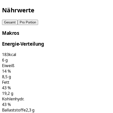
Nährwerte
Gesamt
Pro Portion
Makros
Energie-Verteilung
183
kcal
6
g
Eiweiß
14
%
8,5
g
Fett
43
%
19,2
g
Kohlenhydr.
43
%
Ballaststoffe
2,3 g