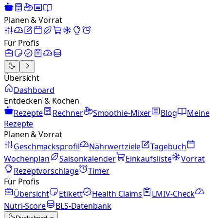
Planen & Vorrat
Für Profis
Übersicht
Dashboard
Entdecken & Kochen
Rezepte
Rechner
Smoothie-Mixer
Blog
Meine
Rezepte
Planen & Vorrat
Geschmacksprofil
Nährwertziele
Tagebuch
Wochenplan
Saisonkalender
Einkaufsliste
Vorrat
Rezeptvorschläge
Timer
Für Profis
Übersicht
Etikett
Health Claims
LMIV-Check
Nutri-Score
BLS-Datenbank