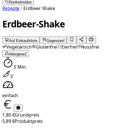
Dunkelmodus
Rezepte
Erdbeer-Shake
Erdbeer-Shake
Auf Einkaufsliste
Gegessen!
Vegetarisch
Glutenfrei
Eierfrei
Nussfrei
Allergene
2
5
Min.
5
′
einfach
1,80 €
Grundpreis
5,89 €
Produktpreis