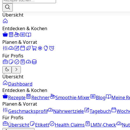
Übersicht
Entdecken & Kochen
Planen & Vorrat
Für Profis
Übersicht
Dashboard
Entdecken & Kochen
Rezepte
Rechner
Smoothie-Mixer
Blog
Meine R
Planen & Vorrat
Geschmacksprofil
Nährwertziele
Tagebuch
Woch
Für Profis
Übersicht
Etikett
Health Claims
LMIV-Check
Nut