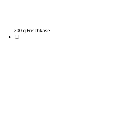
200
g
Frischkäse