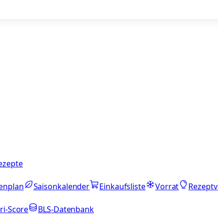
ezepte
enplan
Saisonkalender
Einkaufsliste
Vorrat
Rezeptv
ri-Score
BLS-Datenbank