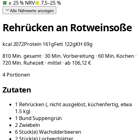
■
≥ 25 % NRV
■
7,5–25 %
Alle Nährwerte
anzeigen
Rehrücken an Rotweinsoße
kcal
2072
Protein
161
g
Fett
122
g
KH
69
g
810 Min. gesamt · 30 Min. Vorbereitung · 60 Min. Kochen ·
720 Min. Ruhezeit · mittel · ab 106,12 €
4
Portionen
Zutaten
1
Rehrücken
(
, nicht ausgelöst, küchenfertig, etwa
1.5 kg
)
1
Bund
Suppengrün
2
Zwiebeln
6
Stück(e)
Wacholderbeeren
2
Stück(e)
Lorbeerblätter