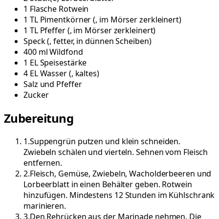
1
Flasche
Rotwein
1
TL
Pimentkörner
(
, im Mörser zerkleinert
)
1
TL
Pfeffer
(
, im Mörser zerkleinert
)
Speck
(
, fetter, in dünnen Scheiben
)
400
ml
Wildfond
1
EL
Speisestärke
4
EL
Wasser
(
, kaltes
)
Salz und Pfeffer
Zucker
Zubereitung
1
.
Suppengrün putzen und klein schneiden.
Zwiebeln schälen und vierteln. Sehnen vom Fleisch
entfernen.
2
.
Fleisch, Gemüse, Zwiebeln, Wacholderbeeren und
Lorbeerblatt in einen Behälter geben. Rotwein
hinzufügen. Mindestens 12 Stunden im Kühlschrank
marinieren.
3
.
Den Rehrücken aus der Marinade nehmen. Die