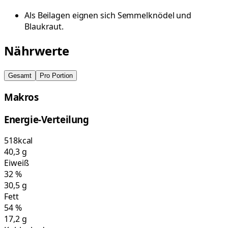
Als Beilagen eignen sich Semmelknödel und
Blaukraut.
Nährwerte
Gesamt
Pro Portion
Makros
Energie-Verteilung
518
kcal
40,3
g
Eiweiß
32
%
30,5
g
Fett
54
%
17,2
g