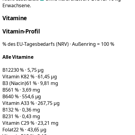
Erwachsene.
Vitamine
Vitamin-Profil
% des EU-Tagesbedarfs (NRV) · Außenring = 100 %
Alle Vitamine
B12
230 % · 5,75 µg
Vitamin K
82 % · 61,45 µg
B3 (Niacin)
61 % · 9,81 mg
B5
61 % · 3,69 mg
B6
40 % · 554,6 µg
Vitamin A
33 % · 267,75 µg
B1
32 % · 0,36 mg
B2
31 % · 0,43 mg
Vitamin C
29 % · 23,21 mg
Folat
22 % · 43,65 µg