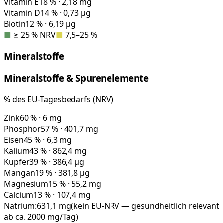
Vitamin E
18 % · 2,18 mg
Vitamin D
14 % · 0,73 µg
Biotin
12 % · 6,19 µg
■
≥ 25 % NRV
■
7,5–25 %
Mineralstoffe
Mineralstoffe & Spurenelemente
% des EU-Tagesbedarfs (NRV)
Zink
60 % · 6 mg
Phosphor
57 % · 401,7 mg
Eisen
45 % · 6,3 mg
Kalium
43 % · 862,4 mg
Kupfer
39 % · 386,4 µg
Mangan
19 % · 381,8 µg
Magnesium
15 % · 55,2 mg
Calcium
13 % · 107,4 mg
Natrium:
631,1
mg
(kein EU-NRV — gesundheitlich relevant
ab ca. 2000 mg/Tag)