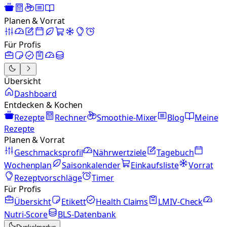
Planen & Vorrat
Für Profis
Übersicht
Dashboard
Entdecken & Kochen
Rezepte
Rechner
Smoothie-Mixer
Blog
Meine
Rezepte
Planen & Vorrat
Geschmacksprofil
Nährwertziele
Tagebuch
Wochenplan
Saisonkalender
Einkaufsliste
Vorrat
Rezeptvorschläge
Timer
Für Profis
Übersicht
Etikett
Health Claims
LMIV-Check
Nutri-Score
BLS-Datenbank