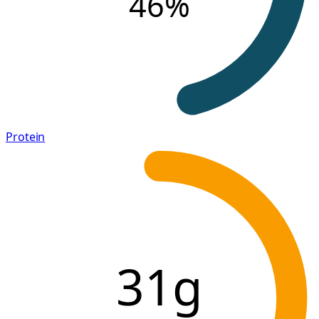
46
%
Protein
31g