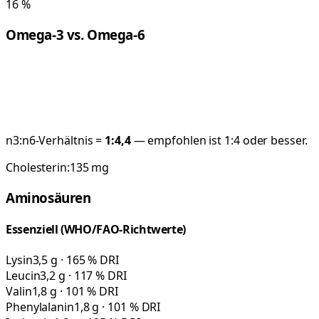
16
%
Omega-3 vs. Omega-6
n3:n6-Verhältnis =
1:
4,4
— empfohlen ist 1:4 oder besser.
Cholesterin:
135
mg
Aminosäuren
Essenziell (WHO/FAO-Richtwerte)
Lysin
3,5 g · 165 % DRI
Leucin
3,2 g · 117 % DRI
Valin
1,8 g · 101 % DRI
Phenylalanin
1,8 g · 101 % DRI