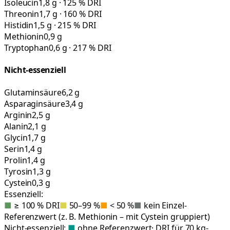
Isoleucin
1,8 g · 125 % DRI
Threonin
1,7 g · 160 % DRI
Histidin
1,5 g · 215 % DRI
Methionin
0,9 g
Tryptophan
0,6 g · 217 % DRI
Nicht-essenziell
Glutaminsäure
6,2 g
Asparaginsäure
3,4 g
Arginin
2,5 g
Alanin
2,1 g
Glycin
1,7 g
Serin
1,4 g
Prolin
1,4 g
Tyrosin
1,3 g
Cystein
0,3 g
Essenziell:
■
≥ 100 % DRI
■
50–99 %
■
< 50 %
■
kein Einzel-
Referenzwert (z. B. Methionin – mit Cystein gruppiert)
Nicht-essenziell:
■
ohne Referenzwert
· DRI für 70 kg-