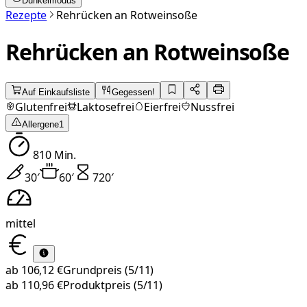
Dunkelmodus
Rezepte
Rehrücken an Rotweinsoße
Rehrücken an Rotweinsoße
Auf Einkaufsliste
Gegessen!
Glutenfrei
Laktosefrei
Eierfrei
Nussfrei
Allergene
1
810
Min.
30
′
60
′
720
′
mittel
ab
106,12 €
Grundpreis
(5/11)
ab
110,96 €
Produktpreis
(5/11)