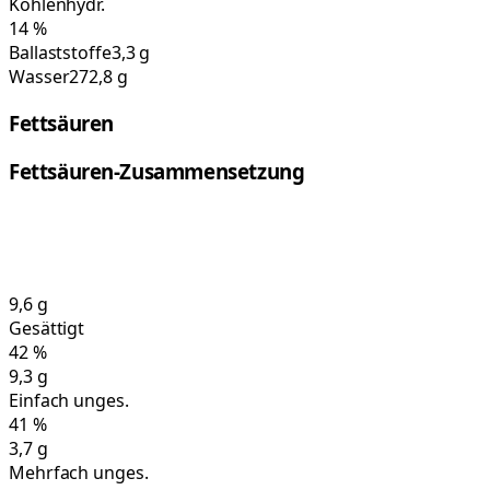
Kohlenhydr.
14
%
Ballaststoffe
3,3 g
Wasser
272,8 g
Fettsäuren
Fettsäuren-Zusammensetzung
9,6
g
Gesättigt
42
%
9,3
g
Einfach unges.
41
%
3,7
g
Mehrfach unges.