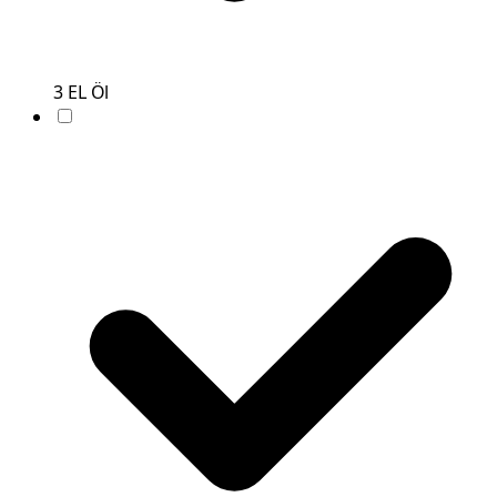
3
EL
Öl