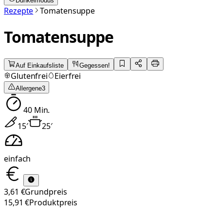
Dunkelmodus
Rezepte
Tomatensuppe
Tomatensuppe
Auf Einkaufsliste
Gegessen!
Glutenfrei
Eierfrei
Allergene
3
40
Min.
15
′
25
′
einfach
3,61 €
Grundpreis
15,91 €
Produktpreis