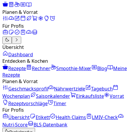
Planen & Vorrat
Für Profis
Übersicht
Dashboard
Entdecken & Kochen
Rezepte
Rechner
Smoothie-Mixer
Blog
Meine
Rezepte
Planen & Vorrat
Geschmacksprofil
Nährwertziele
Tagebuch
Wochenplan
Saisonkalender
Einkaufsliste
Vorrat
Rezeptvorschläge
Timer
Für Profis
Übersicht
Etikett
Health Claims
LMIV-Check
Nutri-Score
BLS-Datenbank