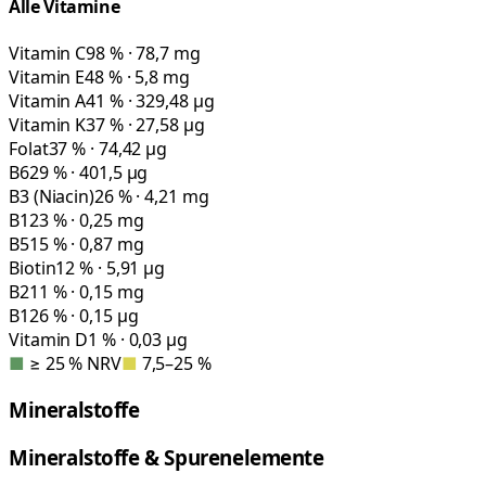
Alle Vitamine
Vitamin C
98 % · 78,7 mg
Vitamin E
48 % · 5,8 mg
Vitamin A
41 % · 329,48 µg
Vitamin K
37 % · 27,58 µg
Folat
37 % · 74,42 µg
B6
29 % · 401,5 µg
B3 (Niacin)
26 % · 4,21 mg
B1
23 % · 0,25 mg
B5
15 % · 0,87 mg
Biotin
12 % · 5,91 µg
B2
11 % · 0,15 mg
B12
6 % · 0,15 µg
Vitamin D
1 % · 0,03 µg
■
≥ 25 % NRV
■
7,5–25 %
Mineralstoffe
Mineralstoffe & Spurenelemente