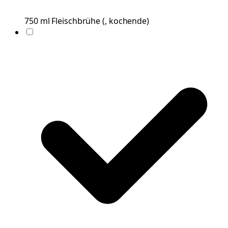
750
ml
Fleischbrühe
(
, kochende
)