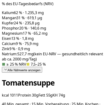
% des EU-Tagesbedarfs (NRV)
Kalium
62 % · 1.235,3 mg
Mangan
31 % · 619,1 µg
Kupfer
24 % · 235,8 µg
Phosphor
20 % · 140,6 mg
Magnesium
17 % · 65,2 mg
Eisen
13 % · 1,8 mg
Calcium
9 % · 75,9 mg
Zink
9 % · 0,9 mg
Natrium:
527,7
mg
(kein EU-NRV — gesundheitlich relevant
ab ca. 2000 mg/Tag)
■
≥ 25 % NRV
■
7,5–25 %
Alle Nährwerte
anzeigen
Tomatensuppe
kcal
1011
Protein
30
g
Fett
55
g
KH
74
g
40 Min. gesamt · 15 Min. Vorbereitung · 25 Min. Kochen ·