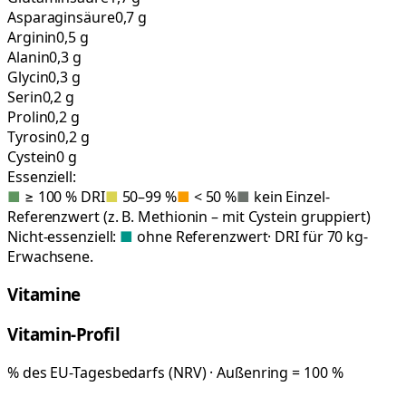
Asparaginsäure
0,7 g
Arginin
0,5 g
Alanin
0,3 g
Glycin
0,3 g
Serin
0,2 g
Prolin
0,2 g
Tyrosin
0,2 g
Cystein
0 g
Essenziell:
■
≥ 100 % DRI
■
50–99 %
■
< 50 %
■
kein Einzel-
Referenzwert (z. B. Methionin – mit Cystein gruppiert)
Nicht-essenziell:
■
ohne Referenzwert
· DRI für 70 kg-
Erwachsene.
Vitamine
Vitamin-Profil
% des EU-Tagesbedarfs (NRV) · Außenring = 100 %