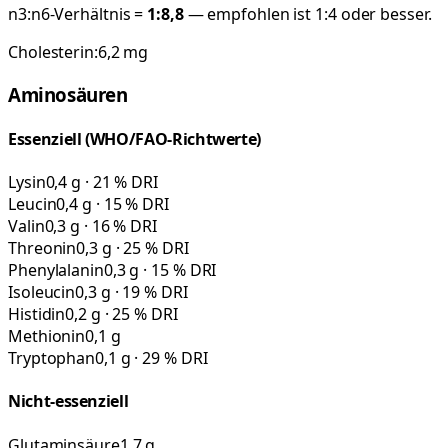
n3:n6-Verhältnis =
1:
8,8
— empfohlen ist 1:4 oder besser.
Cholesterin:
6,2
mg
Aminosäuren
Essenziell (WHO/FAO-Richtwerte)
Lysin
0,4 g · 21 % DRI
Leucin
0,4 g · 15 % DRI
Valin
0,3 g · 16 % DRI
Threonin
0,3 g · 25 % DRI
Phenylalanin
0,3 g · 15 % DRI
Isoleucin
0,3 g · 19 % DRI
Histidin
0,2 g · 25 % DRI
Methionin
0,1 g
Tryptophan
0,1 g · 29 % DRI
Nicht-essenziell
Glutaminsäure
1,7 g