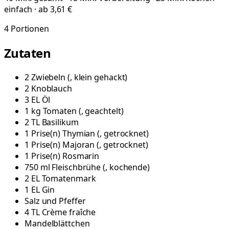
einfach · ab 3,61 €
4
Portionen
Zutaten
2
Zwiebeln
(
, klein gehackt
)
2
Knoblauch
3
EL
Öl
1
kg
Tomaten
(
, geachtelt
)
2
TL
Basilikum
1
Prise(n)
Thymian
(
, getrocknet
)
1
Prise(n)
Majoran
(
, getrocknet
)
1
Prise(n)
Rosmarin
750
ml
Fleischbrühe
(
, kochende
)
2
EL
Tomatenmark
1
EL
Gin
Salz und Pfeffer
4
TL
Crème fraîche
Mandelblättchen