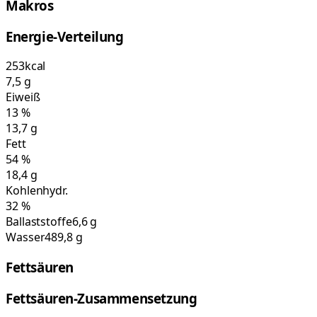
Makros
Energie-Verteilung
253
kcal
7,5
g
Eiweiß
13
%
13,7
g
Fett
54
%
18,4
g
Kohlenhydr.
32
%
Ballaststoffe
6,6 g
Wasser
489,8 g
Fettsäuren
Fettsäuren-Zusammensetzung