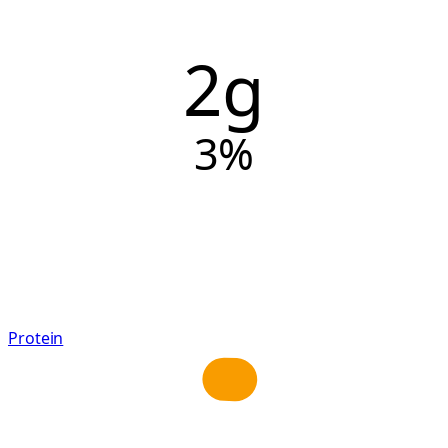
2g
3
%
Protein