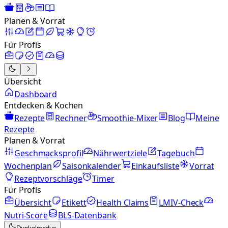
Planen & Vorrat
Für Profis
Übersicht
Dashboard
Entdecken & Kochen
Rezepte
Rechner
Smoothie-Mixer
Blog
Meine
Rezepte
Planen & Vorrat
Geschmacksprofil
Nährwertziele
Tagebuch
Wochenplan
Saisonkalender
Einkaufsliste
Vorrat
Rezeptvorschläge
Timer
Für Profis
Übersicht
Etikett
Health Claims
LMIV-Check
Nutri-Score
BLS-Datenbank