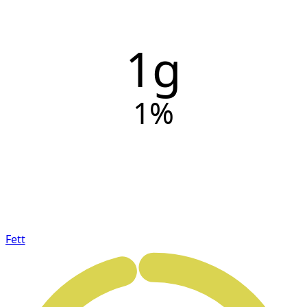
1g
1
%
Fett