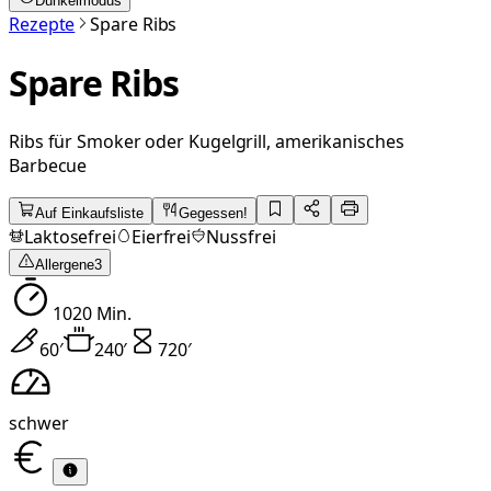
Dunkelmodus
Rezepte
Spare Ribs
Spare Ribs
Ribs für Smoker oder Kugelgrill, amerikanisches
Barbecue
Auf Einkaufsliste
Gegessen!
Laktosefrei
Eierfrei
Nussfrei
Allergene
3
1020
Min.
60
′
240
′
720
′
schwer