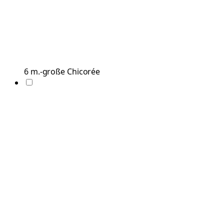
6
m.-große
Chicorée