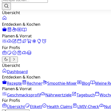
Übersicht
Entdecken & Kochen
Planen & Vorrat
Für Profis
Übersicht
Dashboard
Entdecken & Kochen
Rezepte
Rechner
Smoothie-Mixer
Blog
Meine R
Planen & Vorrat
Geschmacksprofil
Nährwertziele
Tagebuch
Woch
Für Profis
Übersicht
Etikett
Health Claims
LMIV-Check
Nut