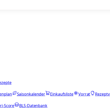
ezepte
enplan
Saisonkalender
Einkaufsliste
Vorrat
Rezeptv
ri-Score
BLS-Datenbank