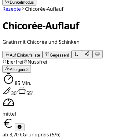
Dunkelmodus
Rezepte
Chicorée-Auflauf
Chicorée-Auflauf
Gratin mit Chicorée und Schinken
Auf Einkaufsliste
Gegessen!
Eierfrei
Nussfrei
Allergene
3
85
Min.
30
′
55
′
mittel
ab
3,70 €
Grundpreis
(5/6)