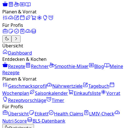
Planen & Vorrat
Für Profis
Übersicht
Dashboard
Entdecken & Kochen
Rezepte
Rechner
Smoothie-Mixer
Blog
Meine
Rezepte
Planen & Vorrat
Geschmacksprofil
Nährwertziele
Tagebuch
Wochenplan
Saisonkalender
Einkaufsliste
Vorrat
Rezeptvorschläge
Timer
Für Profis
Übersicht
Etikett
Health Claims
LMIV-Check
Nutri-Score
BLS-Datenbank