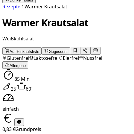
Dunkelmodus
Rezepte
Warmer Krautsalat
Warmer Krautsalat
Weißkohlsalat
Auf Einkaufsliste
Gegessen!
Glutenfrei
Laktosefrei
Eierfrei
Nussfrei
Allergene
85
Min.
25
′
60
′
einfach
0,83 €
Grundpreis