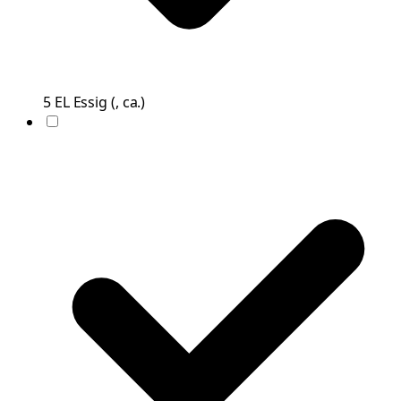
5
EL
Essig
(
, ca.
)