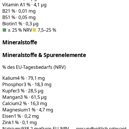
Vitamin A
1 % · 4,1 µg
B2
1 % · 0,01 mg
B5
1 % · 0,05 mg
Biotin
1 % · 0,3 µg
■
≥ 25 % NRV
■
7,5–25 %
Mineralstoffe
Mineralstoffe & Spurenelemente
% des EU-Tagesbedarfs (NRV)
Kalium
4 % · 79,1 mg
Phosphor
3 % · 18,3 mg
Kupfer
3 % · 28,5 µg
Mangan
3 % · 61,5 µg
Calcium
2 % · 16,3 mg
Magnesium
1 % · 4,7 mg
Eisen
1 % · 0,2 mg
Zink
1 % · 0,1 mg
Natrium:
938,2
mg
(kein EU-NRV — gesundheitlich relevant