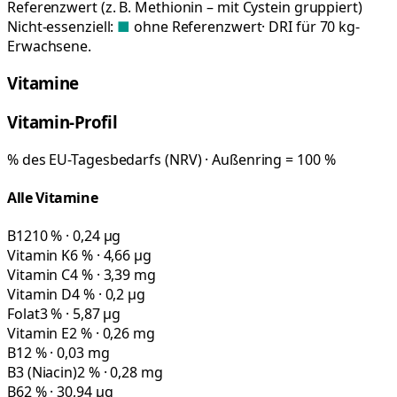
Referenzwert (z. B. Methionin – mit Cystein gruppiert)
Nicht-essenziell:
■
ohne Referenzwert
· DRI für 70 kg-
Erwachsene.
Vitamine
Vitamin-Profil
% des EU-Tagesbedarfs (NRV) · Außenring = 100 %
Alle Vitamine
B12
10 % · 0,24 µg
Vitamin K
6 % · 4,66 µg
Vitamin C
4 % · 3,39 mg
Vitamin D
4 % · 0,2 µg
Folat
3 % · 5,87 µg
Vitamin E
2 % · 0,26 mg
B1
2 % · 0,03 mg
B3 (Niacin)
2 % · 0,28 mg
B6
2 % · 30,94 µg