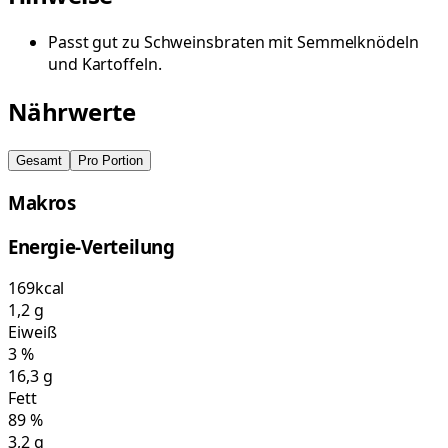
Passt gut zu Schweinsbraten mit Semmelknödeln
und Kartoffeln.
Nährwerte
Gesamt
Pro Portion
Makros
Energie-Verteilung
169
kcal
1,2
g
Eiweiß
3
%
16,3
g
Fett
89
%
3,2
g