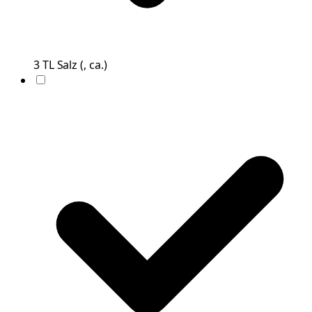
3
TL
Salz
(
, ca.
)