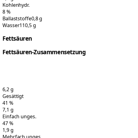
Kohlenhydr.
8
%
Ballaststoffe
0,8 g
Wasser
110,5 g
Fettsäuren
Fettsäuren-Zusammensetzung
6,2
g
Gesättigt
41
%
7,1
g
Einfach unges.
47
%
1,9
g
Mehrfach unges.