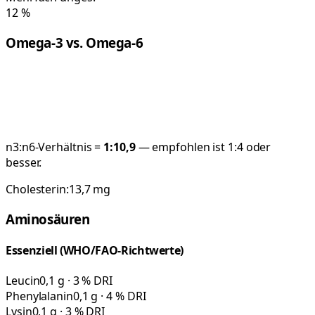
12
%
Omega-3 vs. Omega-6
n3:n6-Verhältnis =
1:
10,9
— empfohlen ist 1:4 oder
besser.
Cholesterin:
13,7
mg
Aminosäuren
Essenziell (WHO/FAO-Richtwerte)
Leucin
0,1 g · 3 % DRI
Phenylalanin
0,1 g · 4 % DRI
Lysin
0,1 g · 3 % DRI