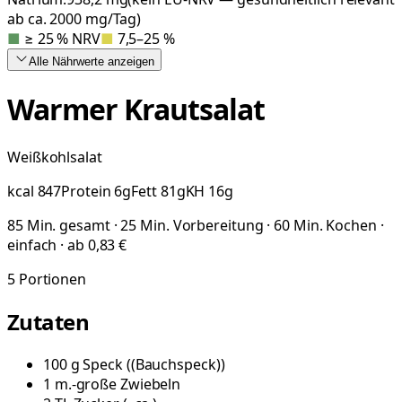
ab ca. 2000 mg/Tag)
■
≥ 25 % NRV
■
7,5–25 %
Alle Nährwerte
anzeigen
Warmer Krautsalat
Weißkohlsalat
kcal
847
Protein
6
g
Fett
81
g
KH
16
g
85 Min. gesamt · 25 Min. Vorbereitung · 60 Min. Kochen ·
einfach · ab 0,83 €
5
Portionen
Zutaten
100
g
Speck
(
(Bauchspeck)
)
1
m.-große
Zwiebeln