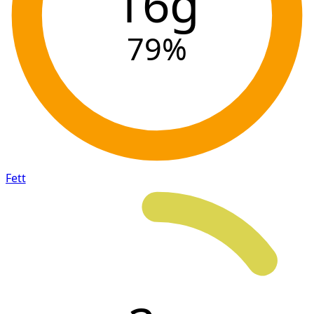
16g
79
%
Fett