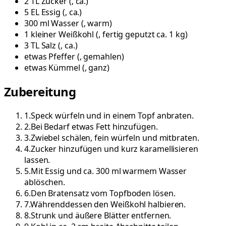
2
TL
Zucker
(
, ca.
)
5
EL
Essig
(
, ca.
)
300
ml
Wasser
(
, warm
)
1
kleiner
Weißkohl
(
, fertig geputzt ca. 1 kg
)
3
TL
Salz
(
, ca.
)
etwas
Pfeffer
(
, gemahlen
)
etwas
Kümmel
(
, ganz
)
Zubereitung
1
.
Speck würfeln und in einem Topf anbraten.
2
.
Bei Bedarf etwas Fett hinzufügen.
3
.
Zwiebel schälen, fein würfeln und mitbraten.
4
.
Zucker hinzufügen und kurz karamellisieren
lassen.
5
.
Mit Essig und ca. 300 ml warmem Wasser
ablöschen.
6
.
Den Bratensatz vom Topfboden lösen.
7
.
Währenddessen den Weißkohl halbieren.
8
.
Strunk und äußere Blätter entfernen.