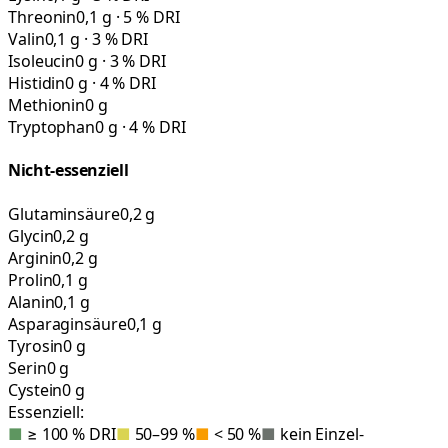
Threonin
0,1 g · 5 % DRI
Valin
0,1 g · 3 % DRI
Isoleucin
0 g · 3 % DRI
Histidin
0 g · 4 % DRI
Methionin
0 g
Tryptophan
0 g · 4 % DRI
Nicht-essenziell
Glutaminsäure
0,2 g
Glycin
0,2 g
Arginin
0,2 g
Prolin
0,1 g
Alanin
0,1 g
Asparaginsäure
0,1 g
Tyrosin
0 g
Serin
0 g
Cystein
0 g
Essenziell:
■
≥ 100 % DRI
■
50–99 %
■
< 50 %
■
kein Einzel-