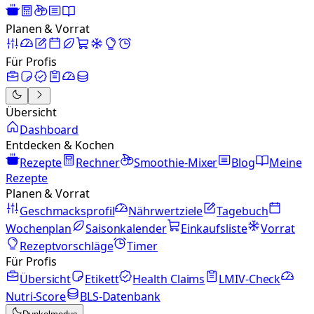
Planen & Vorrat
Für Profis
Übersicht
Dashboard
Entdecken & Kochen
Rezepte
Rechner
Smoothie-Mixer
Blog
Meine
Rezepte
Planen & Vorrat
Geschmacksprofil
Nährwertziele
Tagebuch
Wochenplan
Saisonkalender
Einkaufsliste
Vorrat
Rezeptvorschläge
Timer
Für Profis
Übersicht
Etikett
Health Claims
LMIV-Check
Nutri-Score
BLS-Datenbank