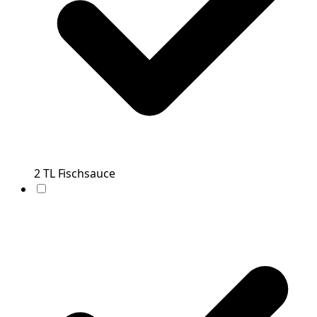
2
TL
Fischsauce