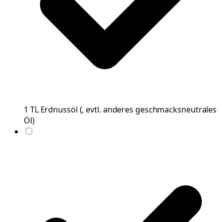
1
TL
Erdnussöl
(
, evtl. anderes geschmacksneutrales
Öl
)