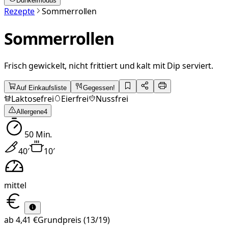
Dunkelmodus
Rezepte
Sommerrollen
Sommerrollen
Frisch gewickelt, nicht frittiert und kalt mit Dip serviert.
Auf Einkaufsliste
Gegessen!
Laktosefrei
Eierfrei
Nussfrei
Allergene
4
50
Min.
40
′
10
′
mittel
ab
4,41 €
Grundpreis
(13/19)