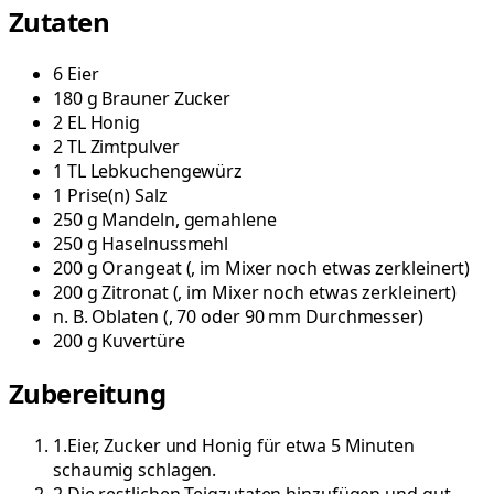
Zutaten
6
Eier
180
g
Brauner Zucker
2
EL
Honig
2
TL
Zimtpulver
1
TL
Lebkuchengewürz
1
Prise(n)
Salz
250
g
Mandeln, gemahlene
250
g
Haselnussmehl
200
g
Orangeat
(
, im Mixer noch etwas zerkleinert
)
200
g
Zitronat
(
, im Mixer noch etwas zerkleinert
)
n. B.
Oblaten
(
, 70 oder 90 mm Durchmesser
)
200
g
Kuvertüre
Zubereitung
1
.
Eier, Zucker und Honig für etwa 5 Minuten
schaumig schlagen.