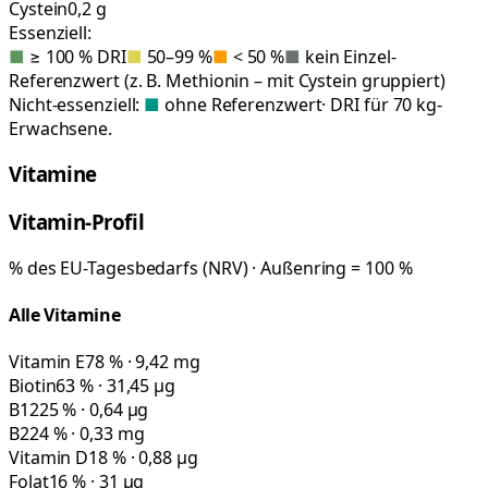
Cystein
0,2 g
Essenziell:
■
≥ 100 % DRI
■
50–99 %
■
< 50 %
■
kein Einzel-
Referenzwert (z. B. Methionin – mit Cystein gruppiert)
Nicht-essenziell:
■
ohne Referenzwert
· DRI für 70 kg-
Erwachsene.
Vitamine
Vitamin-Profil
% des EU-Tagesbedarfs (NRV) · Außenring = 100 %
Alle Vitamine
Vitamin E
78 % · 9,42 mg
Biotin
63 % · 31,45 µg
B12
25 % · 0,64 µg
B2
24 % · 0,33 mg
Vitamin D
18 % · 0,88 µg
Folat
16 % · 31 µg