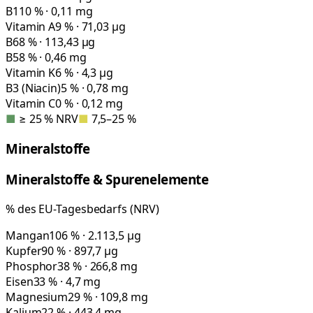
B1
10 % · 0,11 mg
Vitamin A
9 % · 71,03 µg
B6
8 % · 113,43 µg
B5
8 % · 0,46 mg
Vitamin K
6 % · 4,3 µg
B3 (Niacin)
5 % · 0,78 mg
Vitamin C
0 % · 0,12 mg
■
≥ 25 % NRV
■
7,5–25 %
Mineralstoffe
Mineralstoffe & Spurenelemente
% des EU-Tagesbedarfs (NRV)
Mangan
106 % · 2.113,5 µg
Kupfer
90 % · 897,7 µg
Phosphor
38 % · 266,8 mg
Eisen
33 % · 4,7 mg
Magnesium
29 % · 109,8 mg
Kalium
22 % · 443,4 mg