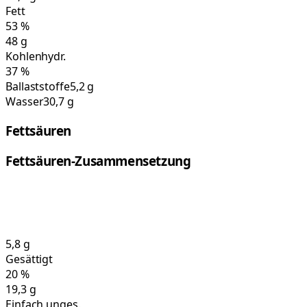
Fett
53
%
48
g
Kohlenhydr.
37
%
Ballaststoffe
5,2 g
Wasser
30,7 g
Fettsäuren
Fettsäuren-Zusammensetzung
5,8
g
Gesättigt
20
%
19,3
g
Einfach unges.