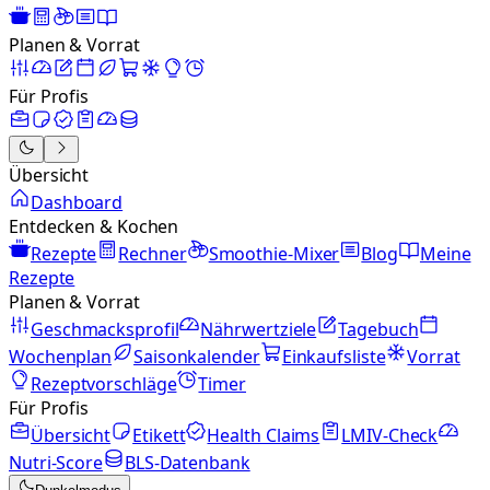
Planen & Vorrat
Für Profis
Übersicht
Dashboard
Entdecken & Kochen
Rezepte
Rechner
Smoothie-Mixer
Blog
Meine
Rezepte
Planen & Vorrat
Geschmacksprofil
Nährwertziele
Tagebuch
Wochenplan
Saisonkalender
Einkaufsliste
Vorrat
Rezeptvorschläge
Timer
Für Profis
Übersicht
Etikett
Health Claims
LMIV-Check
Nutri-Score
BLS-Datenbank