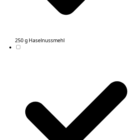
250
g
Haselnussmehl