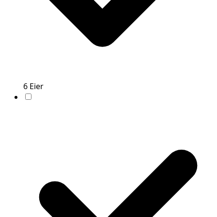
6
Eier