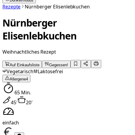
Dunkelmodus
Rezepte
Nürnberger Elisenlebkuchen
Nürnberger
Elisenlebkuchen
Weihnachtliches Rezept
Auf Einkaufsliste
Gegessen!
Vegetarisch
Laktosefrei
Allergene
4
65
Min.
45
′
20
′
einfach