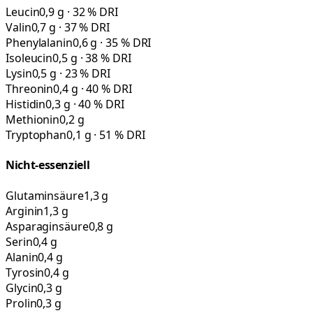
Leucin
0,9 g · 32 % DRI
Valin
0,7 g · 37 % DRI
Phenylalanin
0,6 g · 35 % DRI
Isoleucin
0,5 g · 38 % DRI
Lysin
0,5 g · 23 % DRI
Threonin
0,4 g · 40 % DRI
Histidin
0,3 g · 40 % DRI
Methionin
0,2 g
Tryptophan
0,1 g · 51 % DRI
Nicht-essenziell
Glutaminsäure
1,3 g
Arginin
1,3 g
Asparaginsäure
0,8 g
Serin
0,4 g
Alanin
0,4 g
Tyrosin
0,4 g
Glycin
0,3 g
Prolin
0,3 g