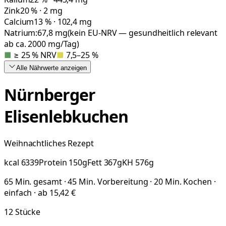
Zink
20 % · 2 mg
Calcium
13 % · 102,4 mg
Natrium:
67,8
mg
(kein EU-NRV — gesundheitlich relevant
ab ca. 2000 mg/Tag)
■
≥ 25 % NRV
■
7,5–25 %
Alle Nährwerte
anzeigen
Nürnberger
Elisenlebkuchen
Weihnachtliches Rezept
kcal
6339
Protein
150
g
Fett
367
g
KH
576
g
65 Min. gesamt · 45 Min. Vorbereitung · 20 Min. Kochen ·
einfach · ab 15,42 €
12
Stücke